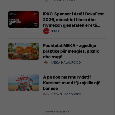
IPKO, Sponsor i Artë i DokuFest
2026, mbështet filmin dhe
frymëzon gjeneratën e re të
krijuesve
IPKO
Pashtetat MEKA - zgjedhje
praktike për mëngjes, piknik
dhe rrugë
MEKA HALAL FOOD
A po don me rrnu n’deti?
Kursimet mund t’ju sjellin një
banesë
Banka Ekonomike