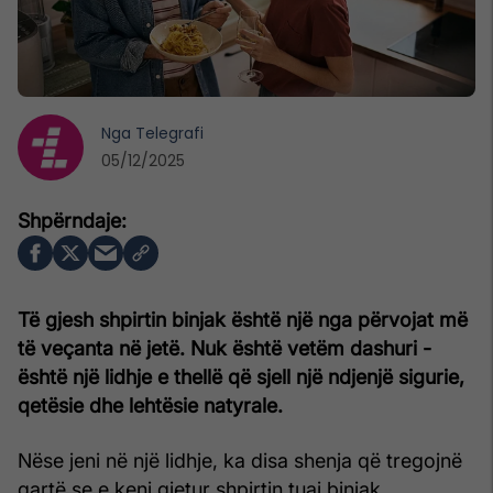
Nga
Telegrafi
05/12/2025
Të gjesh shpirtin binjak është një nga përvojat më
të veçanta në jetë. Nuk është vetëm dashuri -
është një lidhje e thellë që sjell një ndjenjë sigurie,
qetësie dhe lehtësie natyrale.
Nëse jeni në një lidhje, ka disa shenja që tregojnë
qartë se e keni gjetur shpirtin tuaj binjak.