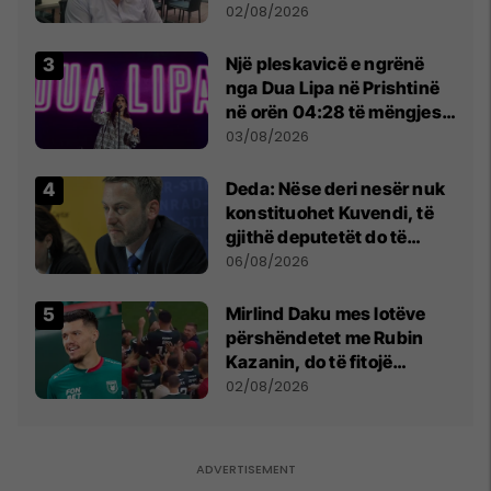
dikush e tradhtoi në
02/08/2026
Beograd
Një pleskavicë e ngrënë
nga Dua Lipa në Prishtinë
në orën 04:28 të mëngjesit
- dhe bota digjitale serbe
03/08/2026
shpall gjendjen e luftës
Deda: Nëse deri nesër nuk
konstituohet Kuvendi, të
gjithë deputetët do të
bëjnë shkelje të rëndë
06/08/2026
kushtetuese
Mirlind Daku mes lotëve
përshëndetet me Rubin
Kazanin, do të fitojë
miliona te Spartak Moska
02/08/2026