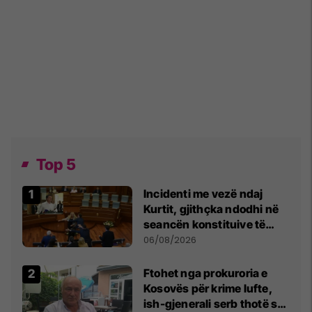
Top 5
Incidenti me vezë ndaj
Kurtit, gjithçka ndodhi në
seancën konstituive të
Kuvendit
06/08/2026
Ftohet nga prokuroria e
Kosovës për krime lufte,
ish-gjenerali serb thotë se