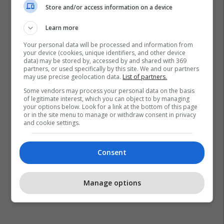
Store and/or access information on a device
Learn more
Shpirti Binjak
Lidhja E Shëndoshë
Your personal data will be processed and information from
your device (cookies, unique identifiers, and other device
data) may be stored by, accessed by and shared with 369
partners, or used specifically by this site. We and our partners
may use precise geolocation data.
List of partners.
Some vendors may process your personal data on the basis
of legitimate interest, which you can object to by managing
your options below. Look for a link at the bottom of this page
or in the site menu to manage or withdraw consent in privacy
and cookie settings.
Consent
Manage options