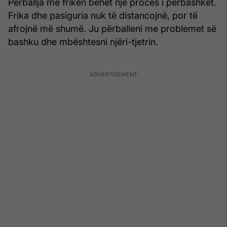
Përballja me frikën bëhet një proces i përbashkët.
Frika dhe pasiguria nuk të distancojnë, por të
afrojnë më shumë. Ju përballeni me problemet së
bashku dhe mbështesni njëri-tjetrin.