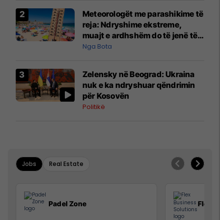
Meteorologët me parashikime të
reja: Ndryshime ekstreme,
muajt e ardhshëm do të jenë të
pazakontë
Nga Bota
Zelensky në Beograd: Ukraina
nuk e ka ndryshuar qëndrimin
për Kosovën
Politikë
Jobs
Real Estate
Padel Zone
Flex B