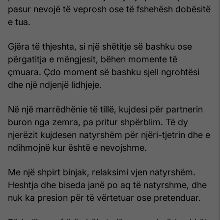
pasur nevojë të veprosh ose të fshehësh dobësitë
e tua.
Gjëra të thjeshta, si një shëtitje së bashku ose
përgatitja e mëngjesit, bëhen momente të
çmuara. Çdo moment së bashku sjell ngrohtësi
dhe një ndjenjë lidhjeje.
Në një marrëdhënie të tillë, kujdesi për partnerin
buron nga zemra, pa pritur shpërblim. Të dy
njerëzit kujdesen natyrshëm për njëri-tjetrin dhe e
ndihmojnë kur është e nevojshme.
Me një shpirt binjak, relaksimi vjen natyrshëm.
Heshtja dhe biseda janë po aq të natyrshme, dhe
nuk ka presion për të vërtetuar ose pretenduar.