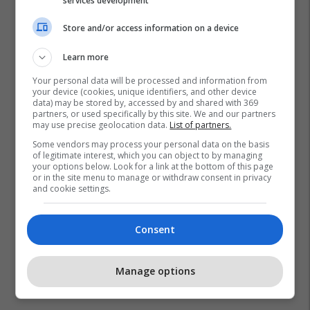
services development
Store and/or access information on a device
Learn more
Your personal data will be processed and information from
your device (cookies, unique identifiers, and other device
data) may be stored by, accessed by and shared with 369
partners, or used specifically by this site. We and our partners
may use precise geolocation data.
List of partners.
Some vendors may process your personal data on the basis
Dhuna Në Familje-Maqedoni
Pthp-Maqedoni
of legitimate interest, which you can object to by managing
your options below. Look for a link at the bottom of this page
or in the site menu to manage or withdraw consent in privacy
and cookie settings.
Consent
Manage options