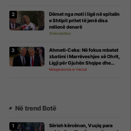
Dëmet nga moti i ligë në spitalin
e Shtipit pritet të jenë disa
milionë denarë
Shëndetësi
Ahmeti-Ceka: Në fokus mbetet
zbatimi i Marrëveshjes së Ohrit,
Ligji për Gjuhën Shqipe dhe
integrimi në BE
Maqedonia e Veriut
Në trend Botë
Sërish kërcënon, Vuçiq para