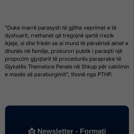
"Duke marrë parasysh të gjitha veprimet e të
dyshuarit, rrethanat që tregojnë qartë rrezik
ikjeje, si dhe frikën se ai mund të përsërisë aktet e
dhunës në familje, prokurori publik i paraqiti një
propozim gjyqtarit të procedurës paraprake të
Gjykatës Themelore Penale në Shkup për caktimin
e masës së paraburgimit", thonë nga PTHP.