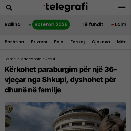
Ballina
Botërori 2026
Të fundit
Lajme
Prishtina
Prizreni
Peja
Ferizaj
Gjakova
Mitrov
Lajme
>
Maqedonia e Veriut
Kërkohet paraburgim për një 36-
vjeçar nga Shkupi, dyshohet për
dhunë në familje