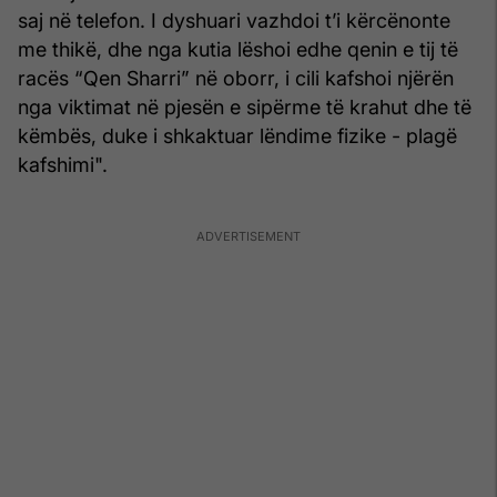
saj në telefon. I dyshuari vazhdoi t’i kërcënonte
me thikë, dhe nga kutia lëshoi edhe qenin e tij të
racës “Qen Sharri” në oborr, i cili kafshoi njërën
nga viktimat në pjesën e sipërme të krahut dhe të
këmbës, duke i shkaktuar lëndime fizike - plagë
kafshimi".