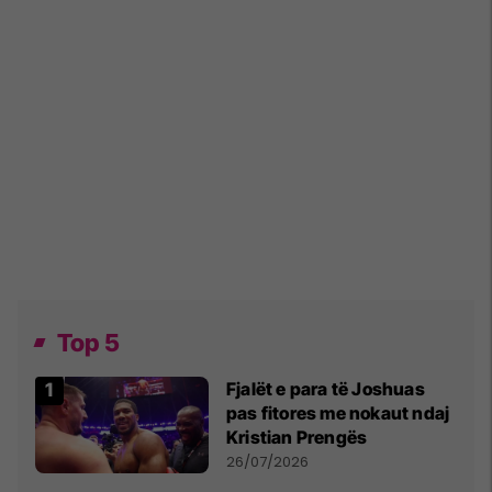
Top 5
Fjalët e para të Joshuas
pas fitores me nokaut ndaj
Kristian Prengës
26/07/2026