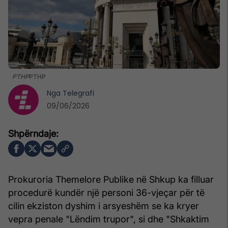
PTHP
PTHP
Nga
Telegrafi
09/06/2026
Prokuroria Themelore Publike në Shkup ka filluar
procedurë kundër një personi 36-vjeçar për të
cilin ekziston dyshim i arsyeshëm se ka kryer
vepra penale "Lëndim trupor", si dhe "Shkaktim