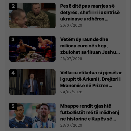
Pesë ditë pas marrjes së
detyrës, shefi i ri i ushtrisë
ukrainase urdhëron
kontroll të madh
26/07/2026
Vetëm dy raunde dhe
miliona euro në xhep,
zbulohet sa fituan Joshua
e Prenga
26/07/2026
Vëllai iu etiketua si pjesëtar
i grupit të Arkanit, Drejtori i
Ekonomisë në Prizren
mohon pretendimet
24/07/2026
Mbappe rendit gjashtë
futbollistët më të mëdhenj
në historinë e Kupës së
Botës, Messi mbetet i dyti
23/07/2026