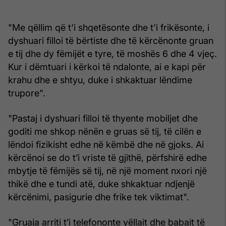
"Me qëllim që t'i shqetësonte dhe t'i frikësonte, i
dyshuari filloi të bërtiste dhe të kërcënonte gruan
e tij dhe dy fëmijët e tyre, të moshës 6 dhe 4 vjeç.
Kur i dëmtuari i kërkoi të ndalonte, ai e kapi për
krahu dhe e shtyu, duke i shkaktuar lëndime
trupore".
"Pastaj i dyshuari filloi të thyente mobiljet dhe
goditi me shkop nënën e gruas së tij, të cilën e
lëndoi fizikisht edhe në këmbë dhe në gjoks. Ai
kërcënoi se do t’i vriste të gjithë, përfshirë edhe
mbytje të fëmijës së tij, në një moment nxori një
thikë dhe e tundi atë, duke shkaktuar ndjenjë
kërcënimi, pasigurie dhe frike tek viktimat".
"Gruaja arriti t’i telefononte vëllait dhe babait të