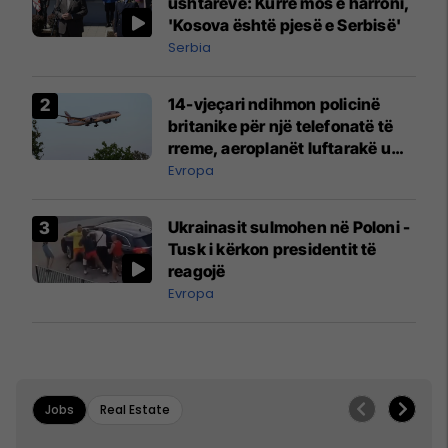
ushtarëve: Kurrë mos e harroni,
'Kosova është pjesë e Serbisë'
Serbia
14-vjeçari ndihmon policinë
britanike për një telefonatë të
rreme, aeroplanët luftarakë u
ngritën në ajër për të
Evropa
interceptuar fluturaken e Qatar
Airways që po shkonte drejt
Ukrainasit sulmohen në Poloni -
Mançesterit
Tusk i kërkon presidentit të
reagojë
Evropa
Jobs
Real Estate