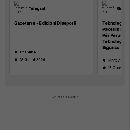
Telegrafi
Golde
Gazetar/e - Edicioni Diasporë
Teknolog/e p
Paketimin e 
Për Përpunim
Teknolog/e 
Sigurisë së 
Prishtinë
18 Gusht 2026
Mitrovicë
15 Gusht 20