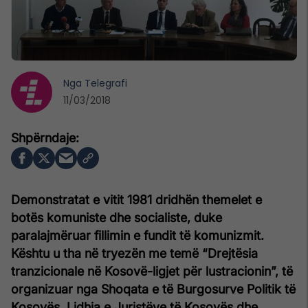
Nga
Telegrafi
11/03/2018
Demonstratat e vitit 1981 dridhën themelet e
botës komuniste dhe socialiste, duke
paralajmëruar fillimin e fundit të komunizmit.
Kështu u tha në tryezën me temë “Drejtësia
tranzicionale në Kosovë-ligjet për lustracionin”, të
organizuar nga Shoqata e të Burgosurve Politik të
Kosovës, Lidhja e Juristëve të Kosovës dhe