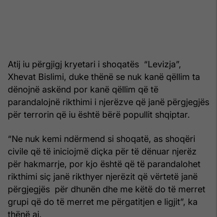
Atij iu përgjigj kryetari i shoqatës “Levizja”,
Xhevat Bislimi, duke thënë se nuk kanë qëllim ta
dënojnë askënd por kanë qëllim që të
parandalojnë rikthimi i njerëzve që janë përgjegjës
për terrorin që iu është bërë popullit shqiptar.
“Ne nuk kemi ndërmend si shoqatë, as shoqëri
civile që të iniciojmë diçka për të dënuar njerëz
për hakmarrje, por kjo është që të parandalohet
rikthimi siç janë rikthyer njerëzit që vërtetë janë
përgjegjës për dhunën dhe me këtë do të merret
grupi që do të merret me përgatitjen e ligjit”, ka
thënë ai.