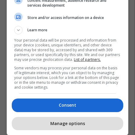
content measurement, audience research and
services development
Store and/or access information on a device
Learn more
Your personal data will be processed and information from
your device (cookies, unique identifiers, and other device
data) may be stored by, accessed by and shared with 369
partners, or used specifically by this site. We and our partners
may use precise geolocation data.
List of partners.
Some vendors may process your personal data on the basis
of legitimate interest, which you can object to by managing
your options below. Look for a link at the bottom of this page
or in the site menu to manage or withdraw consent in privacy
and cookie settings.
Consent
Promo
Reklamo këtu
Manage options