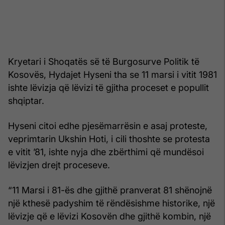
Kryetari i Shoqatës së të Burgosurve Politik të
Kosovës, Hydajet Hyseni tha se 11 marsi i vitit 1981
ishte lëvizja që lëvizi të gjitha proceset e popullit
shqiptar.
Hyseni citoi edhe pjesëmarrësin e asaj proteste,
veprimtarin Ukshin Hoti, i cili thoshte se protesta
e vitit ’81, ishte nyja dhe zbërthimi që mundësoi
lëvizjen drejt proceseve.
“11 Marsi i 81-ës dhe gjithë pranverat 81 shënojnë
një kthesë padyshim të rëndësishme historike, një
lëvizje që e lëvizi Kosovën dhe gjithë kombin, një