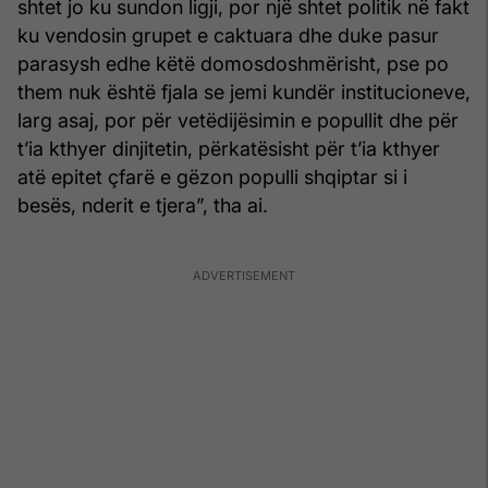
shtet jo ku sundon ligji, por një shtet politik në fakt
ku vendosin grupet e caktuara dhe duke pasur
parasysh edhe këtë domosdoshmërisht, pse po
them nuk është fjala se jemi kundër institucioneve,
larg asaj, por për vetëdijësimin e popullit dhe për
t’ia kthyer dinjitetin, përkatësisht për t’ia kthyer
atë epitet çfarë e gëzon populli shqiptar si i
besës, nderit e tjera”, tha ai.