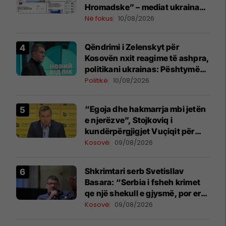
Hromadske” – mediat ukrainase
shkruajnë për reagimin e
Në fokus
10/08/2026
Kosovës ndaj Zelenskyt
Qëndrimi i Zelenskyt për
Kosovën nxit reagime të ashpra,
politikani ukrainas: Pështymë
në fytyrën e një vendi mik
Politikë
10/08/2026
“Egoja dhe hakmarrja mbi jetën
e njerëzve”, Stojkoviq i
kundërpërgjigjet Vuçiqit për
ndryshimin e rrjedhës së Ibrit
Kosovë
09/08/2026
Shkrimtari serb Svetisllav
Basara: “Serbia i fsheh krimet
qe një shekull e gjysmë, por era
e keqe ka dalë në sipërfaqe”
Kosovë
09/08/2026