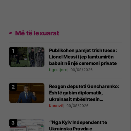
Më të lexuarat
Publikohen pamjet trishtuese:
Lionel Messi i jep lamtumirën
babait në një ceremoni private
Ligat tjera
09/08/2026
Reagon deputeti Goncharenko:
Është gabim diplomatik,
ukrainasit mbështesin
pavarësinë e Kosovës
Kosovë
09/08/2026
“Nga Kyiv Independent te
Ukrainska Pravda e