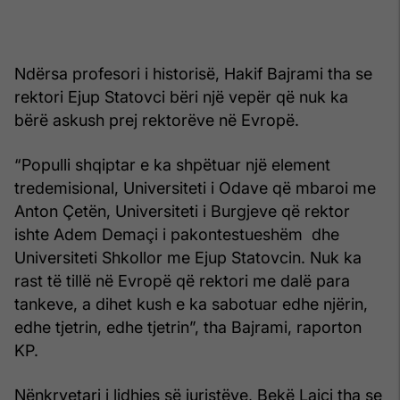
Ndërsa profesori i historisë, Hakif Bajrami tha se
rektori Ejup Statovci bëri një vepër që nuk ka
bërë askush prej rektorëve në Evropë.
“Populli shqiptar e ka shpëtuar një element
tredemisional, Universiteti i Odave që mbaroi me
Anton Çetën, Universiteti i Burgjeve që rektor
ishte Adem Demaçi i pakontestueshëm dhe
Universiteti Shkollor me Ejup Statovcin. Nuk ka
rast të tillë në Evropë që rektori me dalë para
tankeve, a dihet kush e ka sabotuar edhe njërin,
edhe tjetrin, edhe tjetrin”, tha Bajrami, raporton
KP.
Nënkryetari i lidhjes së juristëve, Bekë Lajçi tha se