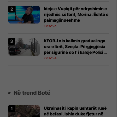
Ideja e Vuçiqit për ndryshimin e
rrjedhës së Ibrit, Morina: Është e
paimagjinueshme
Kosovë
KFOR-i nis kalimin gradual nga
ura e Ibrit, Sveçla: Përgjegjësia
për sigurinë do t’i kalojë Policisë
së Kosovës
Kosovë
Në trend Botë
Ukrainasit i kapin ushtarët rusë
në befasi, ishin duke fjetur në