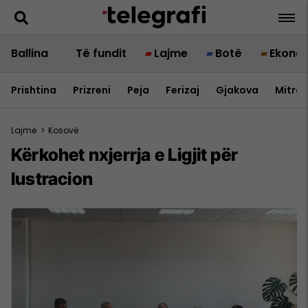
Ballina
Të fundit
Lajme
Botë
Ekono
Prishtina
Prizreni
Peja
Ferizaj
Gjakova
Mitrov
Lajme
>
Kosovë
Kërkohet nxjerrja e Ligjit për
lustracion