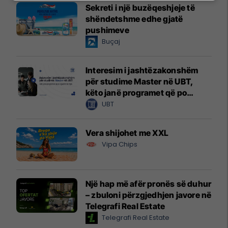
Sekreti i një buzëqeshjeje të
shëndetshme edhe gjatë
pushimeve
Buçaj
Interesim i jashtëzakonshëm
për studime Master në UBT,
këto janë programet që po
zgjedhin të rinjtë
UBT
Vera shijohet me XXL
Vipa Chips
Një hap më afër pronës së duhur
– zbuloni përzgjedhjen javore në
Telegrafi Real Estate
Telegrafi Real Estate