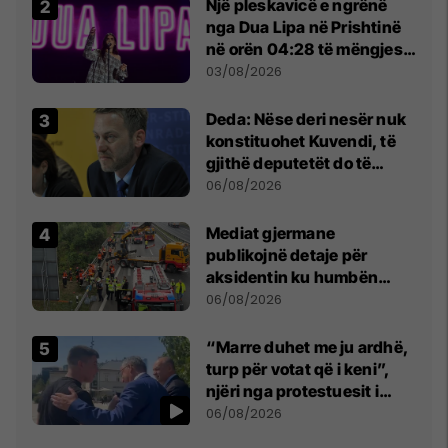
Një pleskavicë e ngrënë
nga Dua Lipa në Prishtinë
në orën 04:28 të mëngjesit
- dhe bota digjitale serbe
03/08/2026
shpall gjendjen e luftës
Deda: Nëse deri nesër nuk
konstituohet Kuvendi, të
gjithë deputetët do të
bëjnë shkelje të rëndë
06/08/2026
kushtetuese
Mediat gjermane
publikojnë detaje për
aksidentin ku humbën
jetën tre mërgimtarë nga
06/08/2026
Komogllava e Ferizajt
“Marre duhet me ju ardhë,
turp për votat që i keni”,
njëri nga protestuesit i
drejtohet Bedri Hamzës
06/08/2026