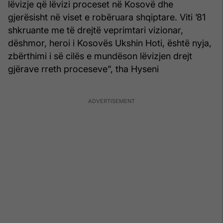
lëvizje që lëvizi proceset në Kosovë dhe
gjerësisht në viset e robëruara shqiptare. Viti ’81
shkruante me të drejtë veprimtari vizionar,
dëshmor, heroi i Kosovës Ukshin Hoti, është nyja,
zbërthimi i së cilës e mundëson lëvizjen drejt
gjërave rreth proceseve”, tha Hyseni