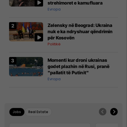
strehimoret e kamufluara
Evropa
Zelensky në Beograd: Ukraina
nuk e ka ndryshuar qëndrimin
për Kosovën
Politikë
Momenti kur droni ukrainas
godet plazhin në Rusi, pranë
"pallatit të Putinit"
Evropa
Jobs
Real Estate