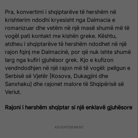
Pra, konvertimi i shqiptarëve të hershëm në
krishterim ndodhi kryesisht nga Dalmacia e
romanizuar dhe vetëm në një masë shumë më të
vogël pati kontakt me kishën greke. Kështu,
atdheu i shqiptarëve të hershëm ndodhet në një
rajon fqinj me Dalmacinë, por që nuk ishte shumë
larg nga kufiri gjuhësor grek. Kjo e kufizon
vendndodhjen në një rajon më të vogël: pellgun e
Serbisë së Vjetër [Kosova, Dukagjini dhe
Sanxhaku] dhe rajonet malore të Shqipërisë së
Veriut.
Rajoni i hershëm shqiptar si një enklavë gjuhësore