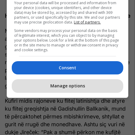
Your personal data will be processed and information from
your device (cookies, unique identifiers, and other device
data) may be stored by, accessed by and shared with 369
Huazimet nga greqishtja e lashtë në gjuhën shqipe
partners, or used specifically by this site. We and our partners
may use precise geolocation data.
List of partners.
Me vlerë të veçantë për të provuar se ku ndodhej
Some vendors may process your personal data on the basis
of legitimate interest, which you can object to by managing
atdheu origjinal i shqiptarëve, janë huazimet nga
your options below. Look for a link at the bottom of this page
or in the site menu to manage or withdraw consent in privacy
greqishtja e lashtë në gjuhën shqipe të cilat
and cookie settings.
shfaqen kryesisht në emrat e pemëve frutore dhe
në gatim. Këto huazime na çojnë në përfundimin e
Consent
padiskutueshëm në vijim: atdheu i shqiptarëve të
lashtë ndodhej pranë kufirit gjuhësor latinisht-
greqisht, në anën latine të tij.
Manage options
Kufiri midis rajoneve ku flitej latinishtja dhe atyre
ku flitej greqishtja në Gadishullin Ballkanik, mund
të përcaktohet përmes mbishkrimeve, shtyllat e
gurit në rrugë dhe monedhave. Ashtu siç vuri në
dukje Jireček: “Pak a shumë përkon me kufijtë