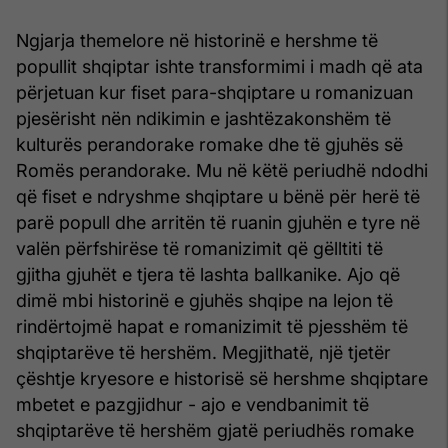
Ngjarja themelore në historinë e hershme të
popullit shqiptar ishte transformimi i madh që ata
përjetuan kur fiset para-shqiptare u romanizuan
pjesërisht nën ndikimin e jashtëzakonshëm të
kulturës perandorake romake dhe të gjuhës së
Romës perandorake. Mu në këtë periudhë ndodhi
që fiset e ndryshme shqiptare u bënë për herë të
parë popull dhe arritën të ruanin gjuhën e tyre në
valën përfshirëse të romanizimit që gëlltiti të
gjitha gjuhët e tjera të lashta ballkanike. Ajo që
dimë mbi historinë e gjuhës shqipe na lejon të
rindërtojmë hapat e romanizimit të pjesshëm të
shqiptarëve të hershëm. Megjithatë, një tjetër
çështje kryesore e historisë së hershme shqiptare
mbetet e pazgjidhur - ajo e vendbanimit të
shqiptarëve të hershëm gjatë periudhës romake