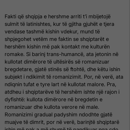
Fakti që shqipja e hershme arriti t’i mbijetojë
sulmit të latinishtes, kur të gjitha gjuhët e tjera
vendase tashmë kishin vdekur, mund të
shpjegohet vetëm me faktin se shqiptarët e
hershëm kishin më pak kontakt me kulturën
romake. Si barinj trans-humancë, ata jetonin në
kullotat dimërore të ultësirës së romanizuar
bregdetare, gjatë stinës së ftohtë, dhe këtu ishin
subjekt i ndikimit të romanizimit. Por, në verë, ata
ndiqnin tufat e tyre lart në kullotat malore. Pra,
atdheu i shqiptarëve të hershëm ishte një rajon i
dyfishtë: kullota dimërore në bregdetin e
romanizuar dhe kullota verore në male.
Romanizimi gradual padyshim ndodhte gjatë
muajve të dimrit, por në verë, barinjtë shqiptarë
ishin më pak a më shumë të pandikuar nga çdo