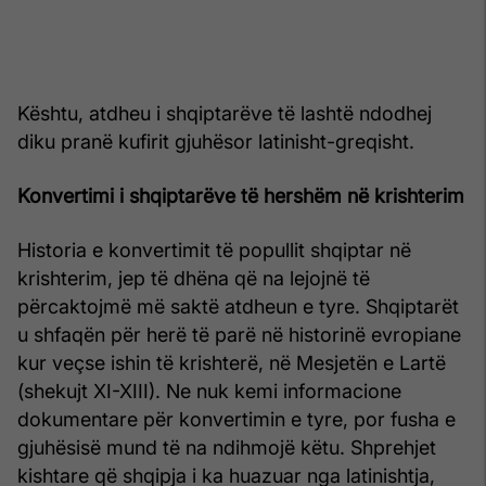
Kështu, atdheu i shqiptarëve të lashtë ndodhej
diku pranë kufirit gjuhësor latinisht-greqisht.
Konvertimi i shqiptarëve të hershëm në krishterim
Historia e konvertimit të popullit shqiptar në
krishterim, jep të dhëna që na lejojnë të
përcaktojmë më saktë atdheun e tyre. Shqiptarët
u shfaqën për herë të parë në historinë evropiane
kur veçse ishin të krishterë, në Mesjetën e Lartë
(shekujt XI-XIII). Ne nuk kemi informacione
dokumentare për konvertimin e tyre, por fusha e
gjuhësisë mund të na ndihmojë këtu. Shprehjet
kishtare që shqipja i ka huazuar nga latinishtja,