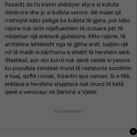
Pazarit) do t’u kishin shërbyer atyre si kullota
dimërore dhe jo si kullota verore. Në malet që
rrethojnë këto pellgje ka kullota të gjera, por këto
rajone nuk ishin mjaftueshëm të izoluara për të
mbijetuar një enklavë gjuhësore. Këto rajone, të
arritshme lehtësisht nga të gjitha anët, luajtën një
rol të madh si bërthama e shtetit të hershëm serb
(Rashka), por ato kurrë nuk qenë vende kryesore
ku popullsia vendase mund të rezistonte sundimin
e huaj, qoftë romak, bizantin apo osman. Si e tillë,
enklava e hershme shqiptare nuk mund të ketë
qenë e vendosur në Serbinë e Vjetër.
×