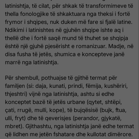
latinishtja, të cilat, për shkak të transformimeve të
thella fonologjike të shkaktuara nga theksi i fortë
frymor i shqipes, nuk duken më fare si fjalë latine.
Ndikimi i latinishtes në gjuhën shqipe ishte aq i
thellë dhe i fortë saqë mund të thuhet se shqipja
është një gjuhë pjesërisht e romanizuar. Madje, në
disa fusha të jetës, shumica e koncepteve janë
marrë nga latinishtja.
Për shembull, pothuajse të gjithë termat për
familjen (si: daja, kunati, prindi, fëmija, kushëriri,
thjeshtri) vijnë nga latinishtja, ashtu si edhe
konceptet bazë të jetës urbane (qytet, shtëpi,
çati, rrugë, mulli, kope), të bujqësisë (bujk, ftua,
ulli, fryt) dhe të qeverisjes (perandor, gjykatë,
mbret). Gjithashtu, nga latinishtja janë edhe termat
që lidhen me jetën fshatare dhe kullotat dimërore.