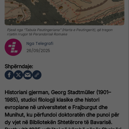
Pjesë nga “Tabula Peutingeriana” (Harta e Peutingerit), që tregon
rrjetin rrugor të Perandorisë Romake
Nga
Telegrafi
26/09/2025
Historiani gjerman, Georg Stadtmüller (1901–
1985), studioi filologji klasike dhe histori
evropiane në universitetet e Frajburgut dhe
Munihut, ku përfundoi doktoratën dhe punoi për
dy vjet në Bibliotekën Shtetërore të Bavarisë.