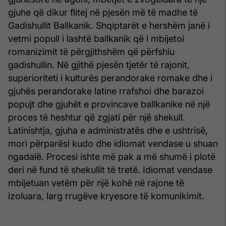
gjuhe që dikur flitej në pjesën më të madhe të
Gadishullit Ballkanik. Shqiptarët e hershëm janë i
vetmi popull i lashtë ballkanik që i mbijetoi
romanizimit të përgjithshëm që përfshiu
gadishullin. Në gjithë pjesën tjetër të rajonit,
superioriteti i kulturës perandorake romake dhe i
gjuhës perandorake latine rrafshoi dhe barazoi
popujt dhe gjuhët e provincave ballkanike në një
proces të heshtur që zgjati për një shekull.
Latinishtja, gjuha e administratës dhe e ushtrisë,
mori përparësi kudo dhe idiomat vendase u shuan
ngadalë. Procesi ishte më pak a më shumë i plotë
deri në fund të shekullit të tretë. Idiomat vendase
mbijetuan vetëm për një kohë në rajone të
izoluara, larg rrugëve kryesore të komunikimit.