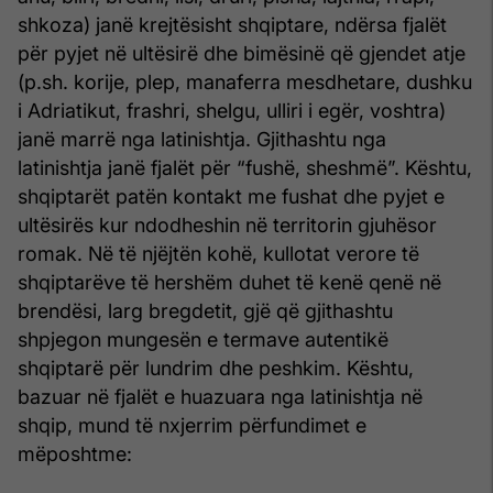
shkoza) janë krejtësisht shqiptare, ndërsa fjalët
për pyjet në ultësirë dhe bimësinë që gjendet atje
(p.sh. korije, plep, manaferra mesdhetare, dushku
i Adriatikut, frashri, shelgu, ulliri i egër, voshtra)
janë marrë nga latinishtja. Gjithashtu nga
latinishtja janë fjalët për “fushë, sheshmë”. Kështu,
shqiptarët patën kontakt me fushat dhe pyjet e
ultësirës kur ndodheshin në territorin gjuhësor
romak. Në të njëjtën kohë, kullotat verore të
shqiptarëve të hershëm duhet të kenë qenë në
brendësi, larg bregdetit, gjë që gjithashtu
shpjegon mungesën e termave autentikë
shqiptarë për lundrim dhe peshkim. Kështu,
bazuar në fjalët e huazuara nga latinishtja në
shqip, mund të nxjerrim përfundimet e
mëposhtme: