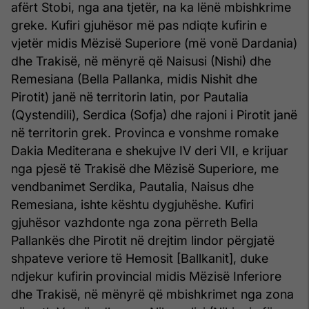
afërt Stobi, nga ana tjetër, na ka lënë mbishkrime
greke. Kufiri gjuhësor më pas ndiqte kufirin e
vjetër midis Mëzisë Superiore (më vonë Dardania)
dhe Trakisë, në mënyrë që Naisusi (Nishi) dhe
Remesiana (Bella Pallanka, midis Nishit dhe
Pirotit) janë në territorin latin, por Pautalia
(Qystendili), Serdica (Sofja) dhe rajoni i Pirotit janë
në territorin grek. Provinca e vonshme romake
Dakia Mediterana e shekujve IV deri VII, e krijuar
nga pjesë të Trakisë dhe Mëzisë Superiore, me
vendbanimet Serdika, Pautalia, Naisus dhe
Remesiana, ishte kështu dygjuhëshe. Kufiri
gjuhësor vazhdonte nga zona përreth Bella
Pallankës dhe Pirotit në drejtim lindor përgjatë
shpateve veriore të Hemosit [Ballkanit], duke
ndjekur kufirin provincial midis Mëzisë Inferiore
dhe Trakisë, në mënyrë që mbishkrimet nga zona