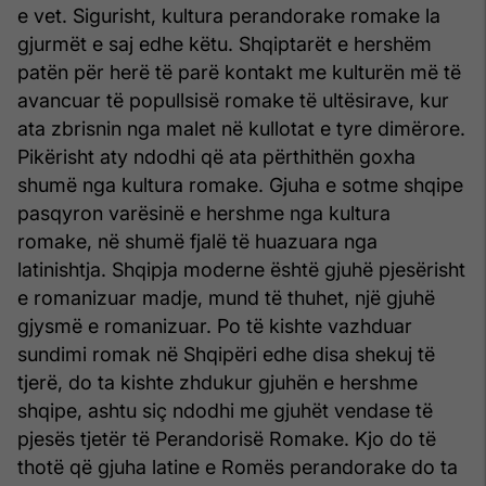
e vet. Sigurisht, kultura perandorake romake la
gjurmët e saj edhe këtu. Shqiptarët e hershëm
patën për herë të parë kontakt me kulturën më të
avancuar të popullsisë romake të ultësirave, kur
ata zbrisnin nga malet në kullotat e tyre dimërore.
Pikërisht aty ndodhi që ata përthithën goxha
shumë nga kultura romake. Gjuha e sotme shqipe
pasqyron varësinë e hershme nga kultura
romake, në shumë fjalë të huazuara nga
latinishtja. Shqipja moderne është gjuhë pjesërisht
e romanizuar madje, mund të thuhet, një gjuhë
gjysmë e romanizuar. Po të kishte vazhduar
sundimi romak në Shqipëri edhe disa shekuj të
tjerë, do ta kishte zhdukur gjuhën e hershme
shqipe, ashtu siç ndodhi me gjuhët vendase të
pjesës tjetër të Perandorisë Romake. Kjo do të
thotë që gjuha latine e Romës perandorake do ta