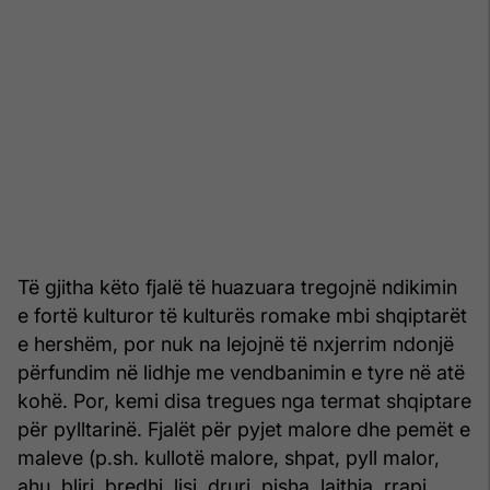
Të gjitha këto fjalë të huazuara tregojnë ndikimin
e fortë kulturor të kulturës romake mbi shqiptarët
e hershëm, por nuk na lejojnë të nxjerrim ndonjë
përfundim në lidhje me vendbanimin e tyre në atë
kohë. Por, kemi disa tregues nga termat shqiptare
për pylltarinë. Fjalët për pyjet malore dhe pemët e
maleve (p.sh. kullotë malore, shpat, pyll malor,
ahu, bliri, bredhi, lisi, druri, pisha, lajthia, rrapi,