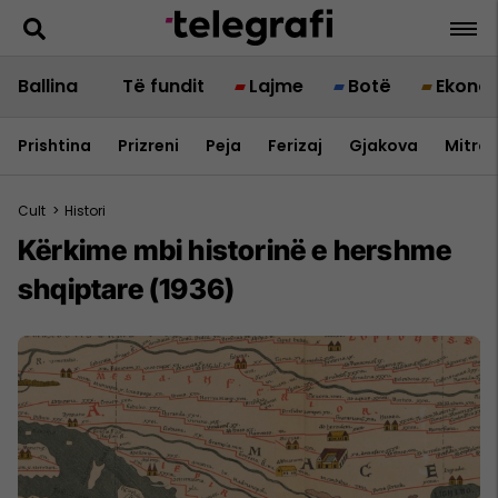
Ballina
Të fundit
Lajme
Botë
Ekono
Prishtina
Prizreni
Peja
Ferizaj
Gjakova
Mitrov
Cult
>
Histori
Kërkime mbi historinë e hershme
shqiptare (1936)