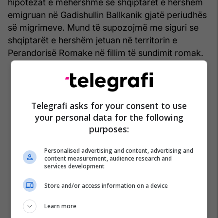
hipotezat e mëhershme se shqiptarët e hershëm
emigruan në Gadishullin Ballkanik gjatë periudhës
së migrimeve. Mund të supozojmë me siguri se
shqiptarët e hershëm jetuan në territorin e
Perandorisë Romake në fillim të sundimit romak.
Telegrafi asks for your consent to use
your personal data for the following
purposes:
Personalised advertising and content, advertising and
content measurement, audience research and
services development
Store and/or access information on a device
Learn more