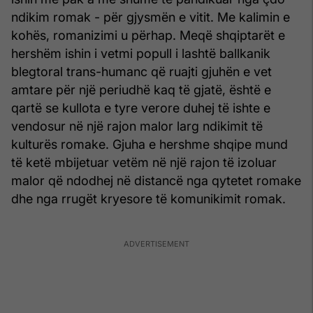
ndikim romak - për gjysmën e vitit. Me kalimin e
kohës, romanizimi u përhap. Meqë shqiptarët e
hershëm ishin i vetmi popull i lashtë ballkanik
blegtoral trans-humanc që ruajti gjuhën e vet
amtare për një periudhë kaq të gjatë, është e
qartë se kullota e tyre verore duhej të ishte e
vendosur në një rajon malor larg ndikimit të
kulturës romake. Gjuha e hershme shqipe mund
të ketë mbijetuar vetëm në një rajon të izoluar
malor që ndodhej në distancë nga qytetet romake
dhe nga rrugët kryesore të komunikimit romak.