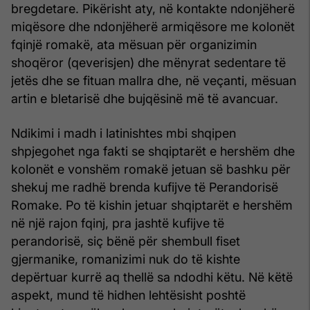
bregdetare. Pikërisht aty, në kontakte ndonjëherë
miqësore dhe ndonjëherë armiqësore me kolonët
fqinjë romakë, ata mësuan për organizimin
shoqëror (qeverisjen) dhe mënyrat sedentare të
jetës dhe se fituan mallra dhe, në veçanti, mësuan
artin e bletarisë dhe bujqësinë më të avancuar.
Ndikimi i madh i latinishtes mbi shqipen
shpjegohet nga fakti se shqiptarët e hershëm dhe
kolonët e vonshëm romakë jetuan së bashku për
shekuj me radhë brenda kufijve të Perandorisë
Romake. Po të kishin jetuar shqiptarët e hershëm
në një rajon fqinj, pra jashtë kufijve të
perandorisë, siç bënë për shembull fiset
gjermanike, romanizimi nuk do të kishte
depërtuar kurrë aq thellë sa ndodhi këtu. Në këtë
aspekt, mund të hidhen lehtësisht poshtë