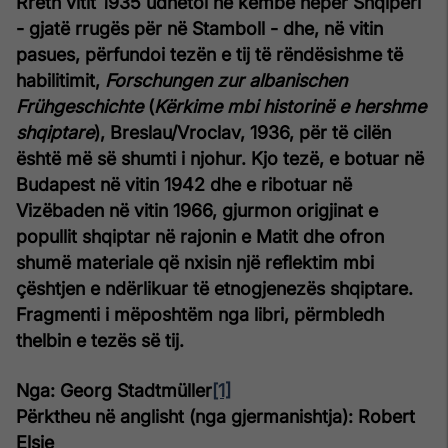
Rreth vitit 1935 udhëtoi në këmbë nëpër Shqipëri
- gjatë rrugës për në Stamboll - dhe, në vitin
pasues, përfundoi tezën e tij të rëndësishme të
habilitimit,
Forschungen zur albanischen
Frühgeschichte
(
Kërkime mbi historinë e hershme
shqiptare
), Breslau/Vroclav, 1936, për të cilën
është më së shumti i njohur. Kjo tezë, e botuar në
Budapest në vitin 1942 dhe e ribotuar në
Vizëbaden në vitin 1966, gjurmon origjinat e
popullit shqiptar në rajonin e Matit dhe ofron
shumë materiale që nxisin një reflektim mbi
çështjen e ndërlikuar të etnogjenezës shqiptare.
Fragmenti i mëposhtëm nga libri, përmbledh
thelbin e tezës së tij.
Nga: Georg Stadtmüller
[1]
Përktheu në anglisht (nga gjermanishtja): Robert
Elsie