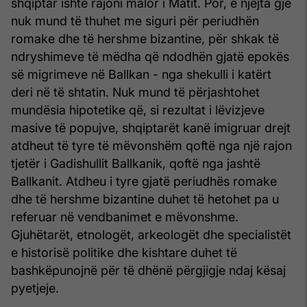
shqiptar ishte rajoni malor i Matit. Por, e njëjta gjë
nuk mund të thuhet me siguri për periudhën
romake dhe të hershme bizantine, për shkak të
ndryshimeve të mëdha që ndodhën gjatë epokës
së migrimeve në Ballkan - nga shekulli i katërt
deri në të shtatin. Nuk mund të përjashtohet
mundësia hipotetike që, si rezultat i lëvizjeve
masive të popujve, shqiptarët kanë imigruar drejt
atdheut të tyre të mëvonshëm qoftë nga një rajon
tjetër i Gadishullit Ballkanik, qoftë nga jashtë
Ballkanit. Atdheu i tyre gjatë periudhës romake
dhe të hershme bizantine duhet të hetohet pa u
referuar në vendbanimet e mëvonshme.
Gjuhëtarët, etnologët, arkeologët dhe specialistët
e historisë politike dhe kishtare duhet të
bashkëpunojnë për të dhënë përgjigje ndaj kësaj
pyetjeje.