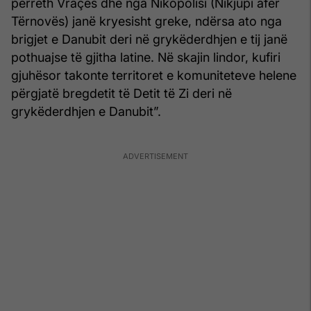
përreth Vraçës dhe nga Nikopolisi (Nikjupi afër
Tërnovës) janë kryesisht greke, ndërsa ato nga
brigjet e Danubit deri në grykëderdhjen e tij janë
pothuajse të gjitha latine. Në skajin lindor, kufiri
gjuhësor takonte territoret e komuniteteve helene
përgjatë bregdetit të Detit të Zi deri në
grykëderdhjen e Danubit”.