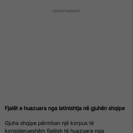
Fjalët e huazuara nga latinishtja në gjuhën shqipe
Gjuha shqipe përmban një korpus të
konsiderueshëm fjalësh të huazuara nga