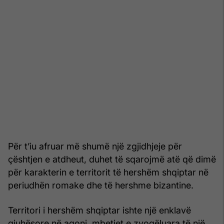
Për t’iu afruar më shumë një zgjidhjeje për
çështjen e atdheut, duhet të sqarojmë atë që dimë
për karakterin e territorit të hershëm shqiptar në
periudhën romake dhe të hershme bizantine.
Territori i hershëm shqiptar ishte një enklavë
gjuhësore në agoni, mbetjet e zvogëluara të një