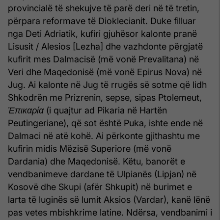
provincialë të shekujve të parë deri në të tretin,
përpara reformave të Dioklecianit. Duke filluar
nga Deti Adriatik, kufiri gjuhësor kalonte pranë
Lisusit / Alesios [Lezha] dhe vazhdonte përgjatë
kufirit mes Dalmacisë (më vonë Prevalitana) në
Veri dhe Maqedonisë (më vonë Epirus Nova) në
Jug. Ai kalonte në Jug të rrugës së sotme që lidh
Shkodrën me Prizrenin, sepse, sipas Ptolemeut,
Ἐπικαρία
(i quajtur ad Pikaria në Hartën
Peutingeriane), që sot është Puka, ishte ende në
Dalmaci në atë kohë. Ai përkonte gjithashtu me
kufirin midis Mëzisë Superiore (më vonë
Dardania) dhe Maqedonisë. Këtu, banorët e
vendbanimeve dardane të Ulpianës (Lipjan) në
Kosovë dhe Skupi (afër Shkupit) në burimet e
larta të luginës së lumit Aksios (Vardar), kanë lënë
pas vetes mbishkrime latine. Ndërsa, vendbanimi i