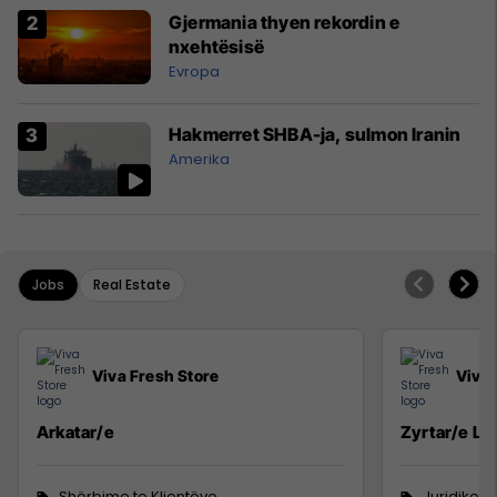
Gjermania thyen rekordin e
nxehtësisë
Evropa
Hakmerret SHBA-ja, sulmon Iranin
Amerika
Jobs
Real Estate
Viva Fresh Store
Viva 
Arkatar/e
Zyrtar/e Lig
Shërbime te Klientëve
Juridike