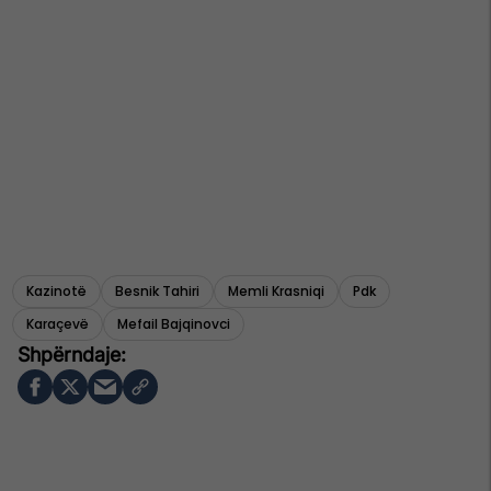
Kazinotë
Besnik Tahiri
Memli Krasniqi
Pdk
Karaçevë
Mefail Bajqinovci