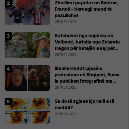
Zhvillim i papritur në Botëror,
Francë – Norvegji mund të
pezullohet
25/06/2026
Kafshohet nga nepërka në
Valbonë, turistja nga Zelanda
tregon për betejën e saj për
mbijetesë
28/06/2026
Ikballe Huduti pjesë e
protestave në Shqipëri, Rama
ia publikon fotografinë me
Ahmadinejadin e Iranit
25/06/2026
Sa do të zgjasë kjo valë e të
nxehtit?
23/06/2026