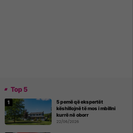
Top 5
5 pemë që ekspertët
këshillojnë të mos i mbillni
kurrë në oborr
22/06/2026