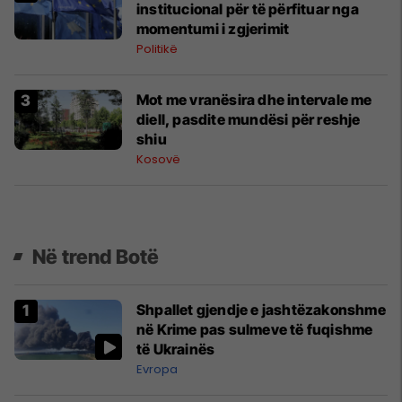
institucional për të përfituar nga
momentumi i zgjerimit
Politikë
Mot me vranësira dhe intervale me
diell, pasdite mundësi për reshje
shiu
Kosovë
Në trend Botë
Shpallet gjendje e jashtëzakonshme
në Krime pas sulmeve të fuqishme
të Ukrainës
Evropa