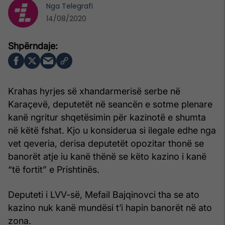
Nga
Telegrafi
14/08/2020
Krahas hyrjes së xhandarmerisë serbe në
Karaçevë, deputetët në seancën e sotme plenare
kanë ngritur shqetësimin për kazinotë e shumta
në këtë fshat. Kjo u konsiderua si ilegale edhe nga
vet qeveria, derisa deputetët opozitar thonë se
banorët atje iu kanë thënë se këto kazino i kanë
“të fortit” e Prishtinës.
Deputeti i LVV-së, Mefail Bajqinovci tha se ato
kazino nuk kanë mundësi t’i hapin banorët në ato
zona.