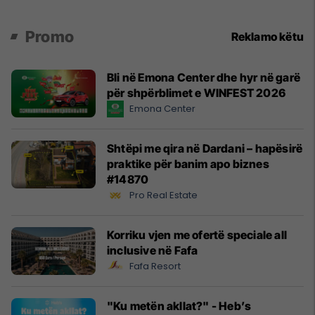
Promo
Reklamo këtu
Bli në Emona Center dhe hyr në garë
për shpërblimet e WINFEST 2026
Emona Center
Shtëpi me qira në Dardani – hapësirë
praktike për banim apo biznes
#14870
Pro Real Estate
Korriku vjen me ofertë speciale all
inclusive në Fafa
Fafa Resort
"Ku metën akllat?" - Heb’s