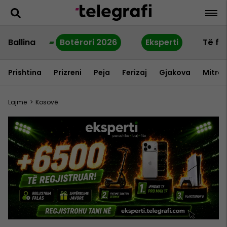
Ballina
Botërori 2026
Eksperti
Të fu
Prishtina
Prizreni
Peja
Ferizaj
Gjakova
Mitrov
Lajme
>
Kosovë