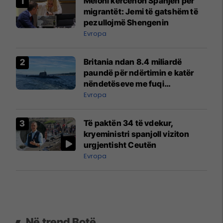
Meloni kërcënon Spanjën për
migrantët: Jemi të gatshëm të
pezullojmë Shengenin
Evropa
Britania ndan 8.4 miliardë
paundë për ndërtimin e katër
nëndetëseve me fuqi
bërthamore
Evropa
Të paktën 34 të vdekur,
kryeministri spanjoll viziton
urgjentisht Ceutën
Evropa
Në trend Botë