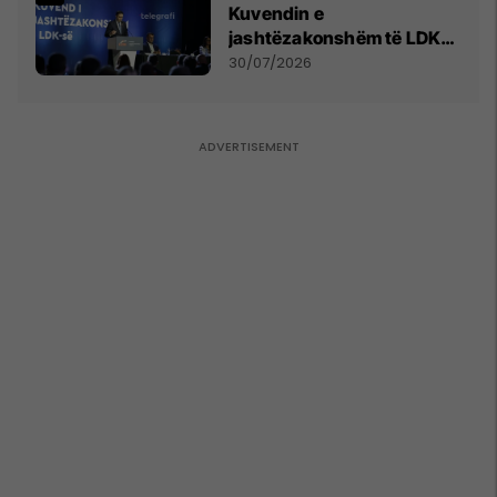
Kuvendin e
jashtëzakonshëm të LDK-
së
30/07/2026