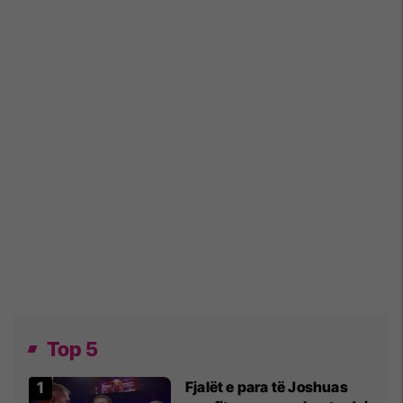
Top 5
Fjalët e para të Joshuas