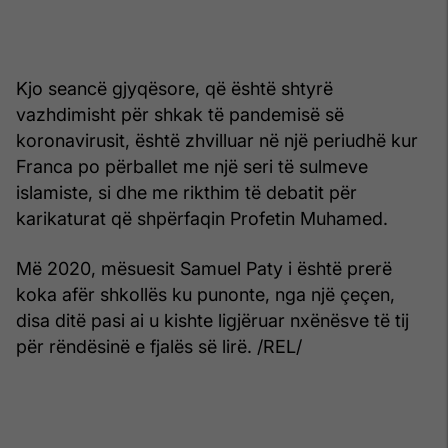
Kjo seancë gjyqësore, që është shtyrë
vazhdimisht për shkak të pandemisë së
koronavirusit, është zhvilluar në një periudhë kur
Franca po përballet me një seri të sulmeve
islamiste, si dhe me rikthim të debatit për
karikaturat që shpërfaqin Profetin Muhamed.
Më 2020, mësuesit Samuel Paty i është prerë
koka afër shkollës ku punonte, nga një çeçen,
disa ditë pasi ai u kishte ligjëruar nxënësve të tij
për rëndësinë e fjalës së lirë. /REL/