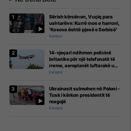
Sërish kërcënon, Vuçiq para
ushtarëve: Kurrë mos e harroni,
'Kosova është pjesë e Serbisë'
Serbia
14-vjeçari ndihmon policinë
britanike për një telefonatë të
rreme, aeroplanët luftarakë u
ngritën në ajër për të
Evropa
interceptuar fluturaken e Qatar
Airways që po shkonte drejt
Ukrainasit sulmohen në Poloni -
Mançesterit
Tusk i kërkon presidentit të
reagojë
Evropa