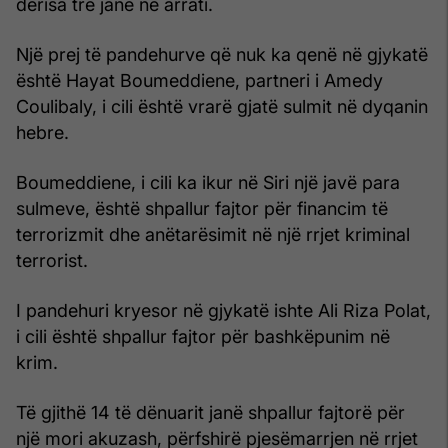
derisa tre janë në arrati.
Një prej të pandehurve që nuk ka qenë në gjykatë
është Hayat Boumeddiene, partneri i Amedy
Coulibaly, i cili është vrarë gjatë sulmit në dyqanin
hebre.
Boumeddiene, i cili ka ikur në Siri një javë para
sulmeve, është shpallur fajtor për financim të
terrorizmit dhe anëtarësimit në një rrjet kriminal
terrorist.
I pandehuri kryesor në gjykatë ishte Ali Riza Polat,
i cili është shpallur fajtor për bashkëpunim në
krim.
Të gjithë 14 të dënuarit janë shpallur fajtorë për
një mori akuzash, përfshirë pjesëmarrjen në rrjet