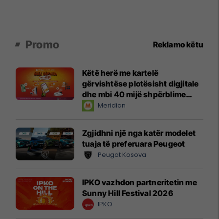
Promo
Reklamo këtu
Këtë herë me kartelë
gërvishtëse plotësisht digjitale
dhe mbi 40 mijë shpërblime
instant!
Meridian
Zgjidhni një nga katër modelet
tuaja të preferuara Peugeot
Peugot Kosova
IPKO vazhdon partneritetin me
Sunny Hill Festival 2026
IPKO