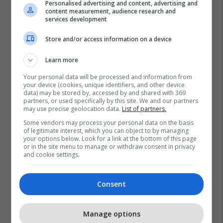
Personalised advertising and content, advertising and
content measurement, audience research and
services development
Store and/or access information on a device
Learn more
Your personal data will be processed and information from
your device (cookies, unique identifiers, and other device
data) may be stored by, accessed by and shared with 369
partners, or used specifically by this site. We and our partners
may use precise geolocation data.
List of partners.
Some vendors may process your personal data on the basis
of legitimate interest, which you can object to by managing
your options below. Look for a link at the bottom of this page
or in the site menu to manage or withdraw consent in privacy
and cookie settings.
Franca
Sulmet Në Paris
Consent
Manage options