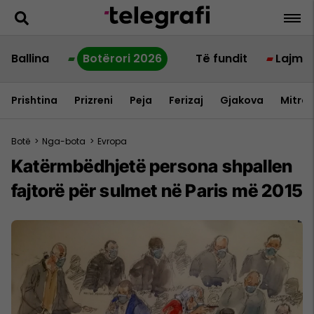
Ballina
Botërori 2026
Të fundit
Lajme
Prishtina
Prizreni
Peja
Ferizaj
Gjakova
Mitrov
Botë
>
Nga-bota
>
Evropa
Katërmbëdhjetë persona shpallen
fajtorë për sulmet në Paris më 2015