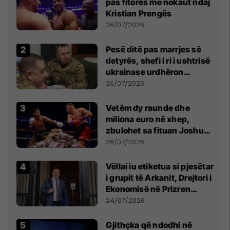
pas fitores me nokaut ndaj
Kristian Prengës
26/07/2026
Pesë ditë pas marrjes së
detyrës, shefi i ri i ushtrisë
ukrainase urdhëron
kontroll të madh
26/07/2026
Vetëm dy raunde dhe
miliona euro në xhep,
zbulohet sa fituan Joshua
e Prenga
26/07/2026
Vëllai iu etiketua si pjesëtar
i grupit të Arkanit, Drejtori i
Ekonomisë në Prizren
mohon pretendimet
24/07/2026
Gjithçka që ndodhi në