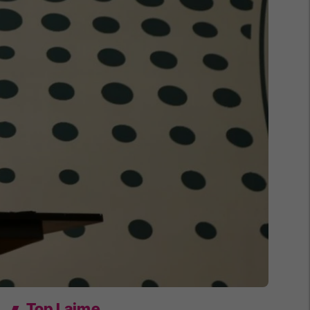
Top Lajme