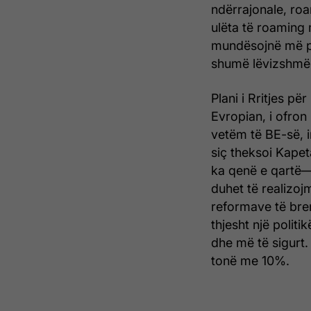
ndërrajonale, roa
ulëta të roaming 
mundësojnë më pa
shumë lëvizshmëri
Plani i Rritjes p
Evropian, i ofron 
vetëm të BE-së, i
siç theksoi Kapet
ka qenë e qartë—n
duhet të realizo
reformave të bre
thjesht një politi
dhe më të sigurt.
tonë me 10%.