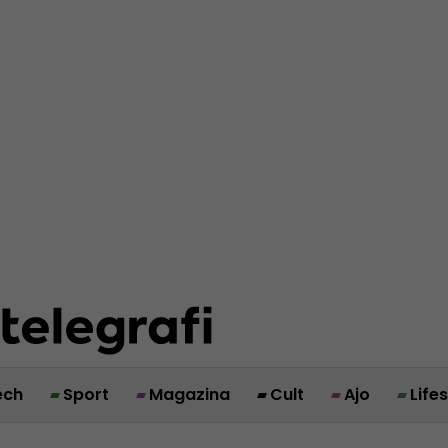
ech
Sport
Magazina
Cult
Ajo
Life