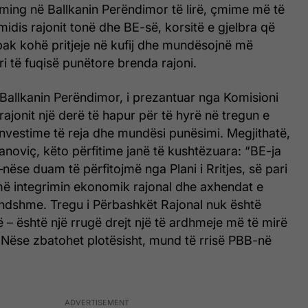
ming në Ballkanin Perëndimor të lirë, çmime më të
midis rajonit tonë dhe BE-së, korsitë e gjelbra që
k kohë pritjeje në kufij dhe mundësojnë më
 të fuqisë punëtore brenda rajoni.
ër Ballkanin Perëndimor, i prezantuar nga Komisioni
rajonit një derë të hapur për të hyrë në tregun e
nvestime të reja dhe mundësi punësimi. Megjithatë,
anoviç, këto përfitime janë të kushtëzuara: “BE-ja
ëse duam të përfitojmë nga Plani i Rritjes, së pari
jmë integrimin ekonomik rajonal dhe axhendat e
ndshme. Tregu i Përbashkët Rajonal nuk është
kë – është një rrugë drejt një të ardhmeje më të mirë
 Nëse zbatohet plotësisht, mund të rrisë PBB-në