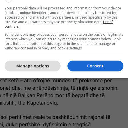
Your personal data will be processed and information from your device
(cookies, unique identifiers, and other device data) may be stored by,
accessed by and shared with 369 partners, or used specifically by this
tij, Sekretari i Përgjithshëm Kapetanoviç theksoi se
site. We and our partners may use precise geolocation data.
List of
partners.
onal nuk është më një opsion, por një
Some vendors may process your personal data on the basis of legitimate
r të ardhmen ekonomike të rajonit.
interest, which you can object to by managing your options below. Look
for a link at the bottom of this page or in the site menu to manage or
withdraw consent in privacy and cookie settings.
mor ka dy zgjedhje: të rriten së bashku ose të
82% e njerëzve në rajon besojnë në bashkëpunimin
hpesh e kthejmë besimin në veprim? Plani i Rritjes
Manage options
Consent
e e tij, Tregu i Përbashkët Rajonal, janë shansi ynë
isht këtë – ato ofrojnë mundësi të prekshme për
cionet dhe, më e rëndësishmja, të rinjtë që e shohin
e në një Ballkan Perëndimor të begatë dhe të
ikisht”, tha Kapetanoviq.
oi përfitimet reale të bashkëpunimit rajonal të
ni, duke përfshirë: dyfishimin e tregtisë