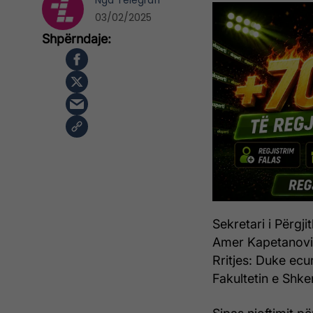
Nga
Telegrafi
03/02/2025
Sekretari i Përgj
Amer Kapetanovic, 
Rritjes: Duke ec
Fakultetin e Shke