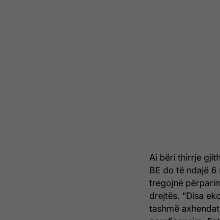
Ai bëri thirrje g
BE do të ndajë 6
tregojnë përparim
drejtës. “Disa e
tashmë axhendat 