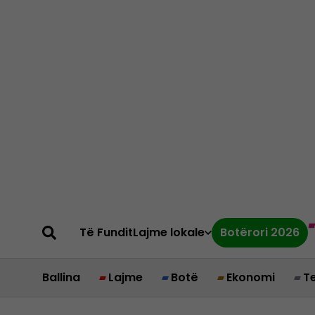
Të Fundit
Lajme lokale
Botërori 2026
Ballina
Lajme
Botë
Ekonomi
T