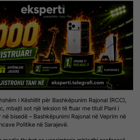
ithshëm i Këshillit për Bashkëpunim Rajonal (RCC),
mbajti sot një leksion të ftuar me titull Plani i
ur në bisedë – Bashkëpunimi Rajonal në Veprim në
ncave Politike në Sarajevë.