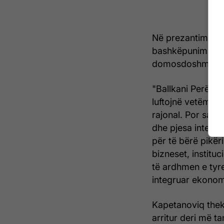
Në prezantimin e 
bashkëpunimi raj
domosdoshmëri pë
"Ballkani Perëndi
luftojnë vetëm. 
rajonal. Por sa s
dhe pjesa integral
për të bërë pikër
bizneset, institu
të ardhmen e tyr
integruar ekonom
Kapetanoviq theks
arritur deri më ta