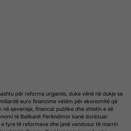
jithashtu për reforma urgjente, duke vënë në dukje se
 miliardë euro financime vetëm për ekonomitë që
 në qeverisje, financat publike dhe shtetin e së
konomi të Ballkanit Perëndimor kanë dorëzuar
e tyre të reformave dhe janë vendosur të marrin