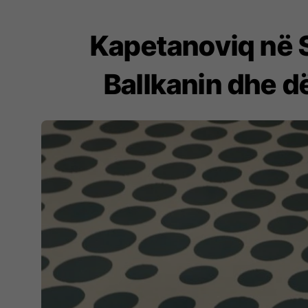
Kapetanoviq në S
Ballkanin dhe d