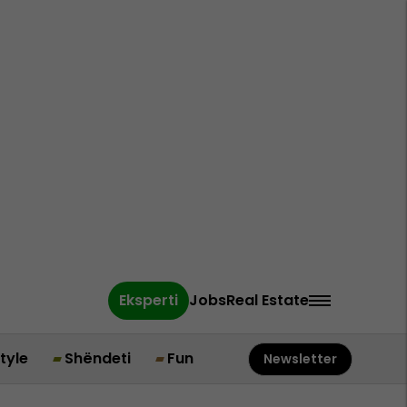
Eksperti
Jobs
Real Estate
style
Shëndeti
Fun
Newsletter