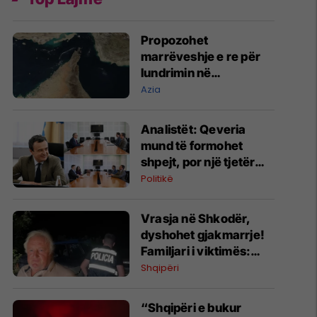
Propozohet
marrëveshje e re për
lundrimin në
Ngushticën e Hormuzit
Azia
Analistët: Qeveria
mund të formohet
shpejt, por një tjetër
betejë politike sapo ka
Politikë
nisur
Vrasja në Shkodër,
dyshohet gjakmarrje!
Familjari i viktimës:
Kemi një person në
Shqipëri
burg për këtë histori
“Shqipëri e bukur