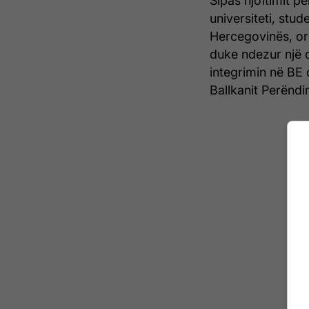
Sipas njoftimit p
universiteti, stu
Hercegovinës, or
duke ndezur një 
integrimin në BE 
Ballkanit Perëndi