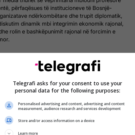
ër media thuhet se veprimtaria mblodhi profesorë
dentë, përfaqësues të institucioneve të Bosnjë-
ganizatave ndërkombëtare dhe trupit diplomatik,
diskutim dinamik mbi integrimin ekonomik rajonal,
dhe rolin e bashkëpunimit rajonal në forcimin e
mor.
Telegrafi asks for your consent to use your
personal data for the following purposes:
Personalised advertising and content, advertising and content
measurement, audience research and services development
Store and/or access information on a device
Learn more