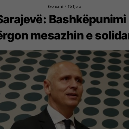
Ekonomi
>
Të Tjera
arajevë: Bashkëpunimi 
ërgon mesazhin e solida