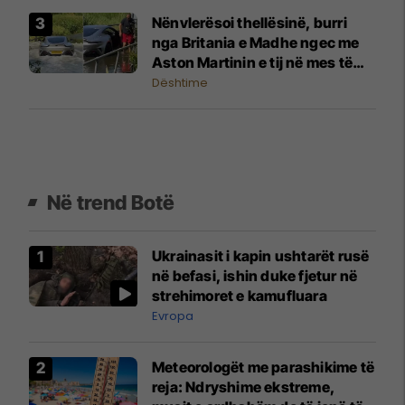
Nënvlerësoi thellësinë, burri
nga Britania e Madhe ngec me
Aston Martinin e tij në mes të
rrugës së mbushur me ujë
Dështime
Në trend Botë
Ukrainasit i kapin ushtarët rusë
në befasi, ishin duke fjetur në
strehimoret e kamufluara
Evropa
Meteorologët me parashikime të
reja: Ndryshime ekstreme,