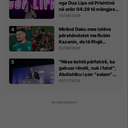
nga Dua Lipa në Prishtinë
në orën 04:28 të mëngjesit
- dhe bota digjitale serbe
03/08/2026
shpall gjendjen e luftës
Mirlind Daku mes lotëve
përshëndetet me Rubin
Kazanin, do të fitojë
miliona te Spartak Moska
02/08/2026
"Nëse është përfshirë, ka
gabuar rëndë, nuk i falet",
Abdixhiku i çon “selam”
Përparim Ramës
30/07/2026