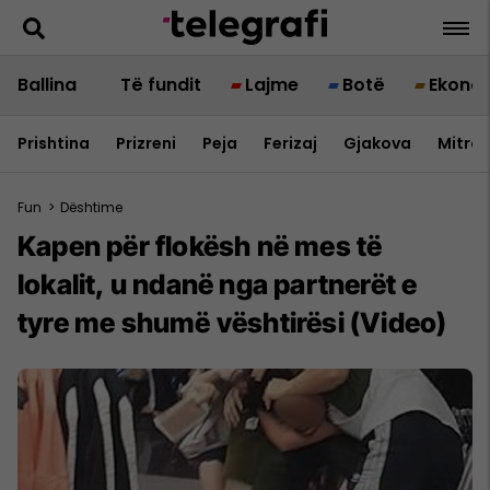
Ballina
Të fundit
Lajme
Botë
Ekono
Prishtina
Prizreni
Peja
Ferizaj
Gjakova
Mitrov
Fun
>
Dështime
Kapen për flokësh në mes të
lokalit, u ndanë nga partnerët e
tyre me shumë vështirësi (Video)