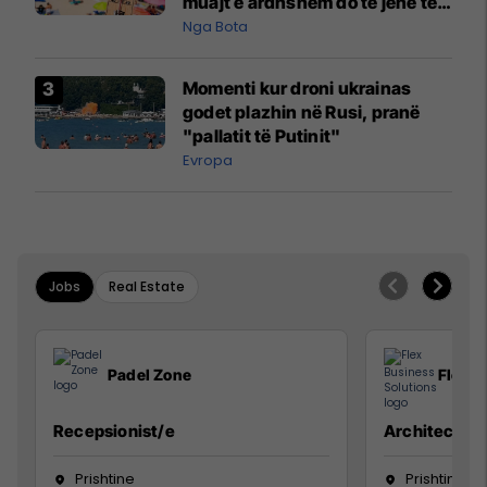
muajt e ardhshëm do të jenë të
pazakontë
Nga Bota
Momenti kur droni ukrainas
godet plazhin në Rusi, pranë
"pallatit të Putinit"
Evropa
Jobs
Real Estate
Padel Zone
Flex B
Recepsionist/e
Architect
Prishtine
Prishtinë