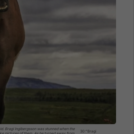
 field. Bragi Ingibergsson was stunned when the
30:"Bragi
take pictures of them. As he turned away from