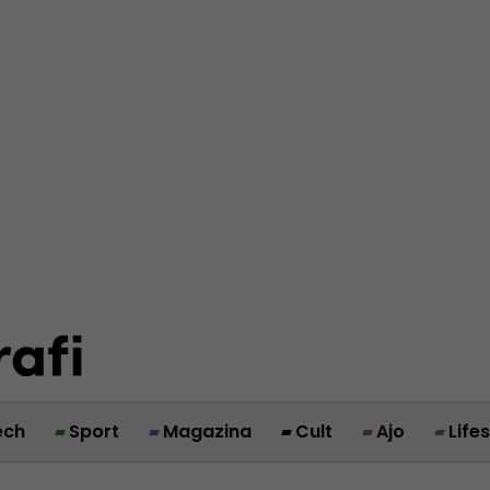
ech
Sport
Magazina
Cult
Ajo
Life