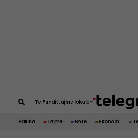
Të Fundit
Lajme lokale
Ballina
Lajme
Botë
Ekonomi
T