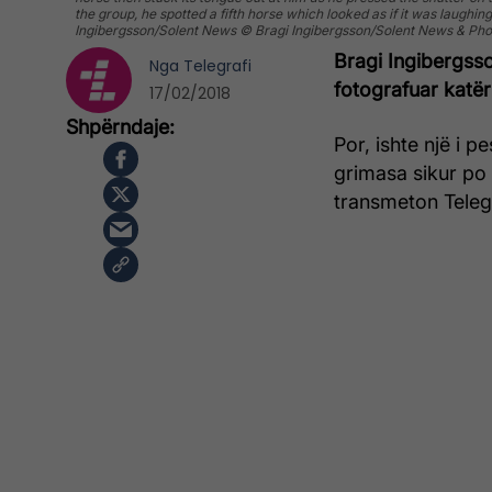
the group, he spotted a fifth horse which looked as if it was laug
Ingibergsson/Solent News © Bragi Ingibergsson/Solent News & P
Bragi Ingibergsso
Nga
Telegrafi
fotografuar katër
17/02/2018
Por, ishte një i p
grimasa sikur po
transmeton Telegr