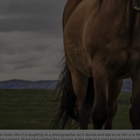
on looks like it is laughing at a photographer as it stands and stares at him in a
 the camera. Bragi had spotted four horses at the side of a road and stopped to 