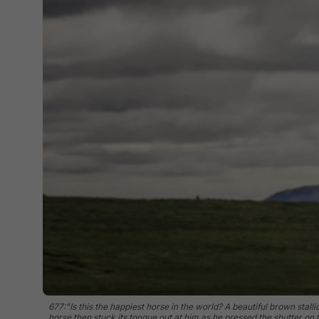
677:"Is this the happiest horse in the world? A beautiful brown stalli
horse then stuck its tongue out at him as he pressed the shutter on