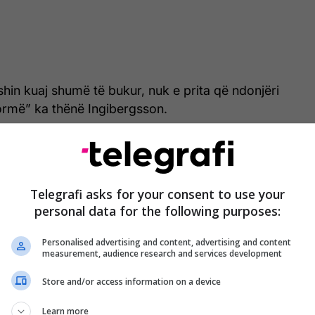
hin kuaj shumë të bukur, nuk e prita që ndonjëri
ormë” ka thënë Ingibergsson.
janë shpërndarë me shpejtësi në rrjetet sociale,
 se janë të vështira të realizohen nga një amator.
Telegrafi asks for your consent to use your
 dhe tërë jetën kam kërkuar për ndonjë lëvizje të
personal data for the following purposes:
hëve, ja që atë e ka kapur dikush tjetër” ka qenë
e të shumta. /Telegrafi/
Personalised advertising and content, advertising and content
measurement, audience research and services development
Store and/or access information on a device
Learn more