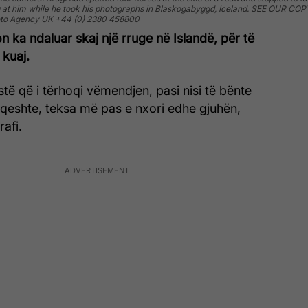
hing at him while he took his photographs in Blaskogabyggd, Iceland. SEE OUR CO
hoto Agency UK +44 (0) 2380 458800
n ka ndaluar skaj një rruge në Islandë, për të
 kuaj.
estë që i tërhoqi vëmendjen, pasi nisi të bënte
 qeshte, teksa më pas e nxori edhe gjuhën,
afi.