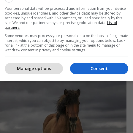
Your personal data will be processed and information from your device
(cookies, unique identifiers, and other device data) may be stored by,
accessed by and shared with 369 partners, or used specifically by this
site. We and our partners may use precise geolocation data.
List of
partners.
Some vendors may process your personal data on the basis of legitimate
interest, which you can object to by managing your options below. Look
for a link at the bottom of this page or in the site menu to manage or
withdraw consent in privacy and cookie settings.
Manage options
Consent