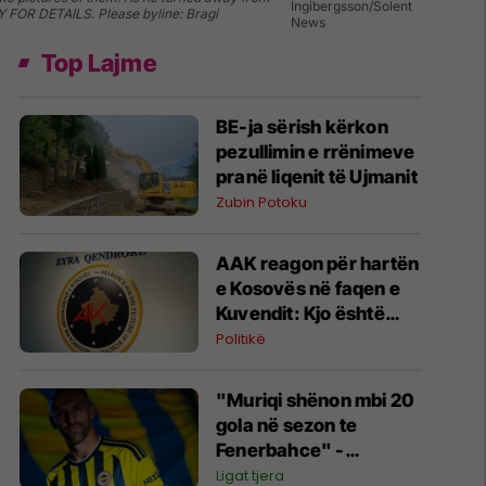
Ingibergsson/Solent
PY FOR DETAILS. Please byline: Bragi
News
Top Lajme
BE-ja sërish kërkon
pezullimin e rrënimeve
pranë liqenit të Ujmanit
Zubin Potoku
AAK reagon për hartën
e Kosovës në faqen e
Kuvendit: Kjo është
fytyra e vërtetë e këtij
Politikë
pushteti
"Muriqi shënon mbi 20
gola në sezon te
Fenerbahce" -
parashikohet ecuria e
Ligat tjera