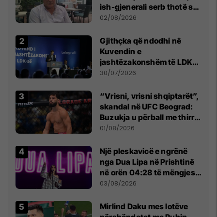
ish-gjenerali serb thotë se
dikush e tradhtoi në
02/08/2026
Beograd
Gjithçka që ndodhi në
Kuvendin e
jashtëzakonshëm të LDK-
së
30/07/2026
“Vrisni, vrisni shqiptarët”,
skandal në UFC Beograd:
Buzukja u përball me thirrje
anti-shqiptare nga
01/08/2026
tribunat
Një pleskavicë e ngrënë
nga Dua Lipa në Prishtinë
në orën 04:28 të mëngjesit
- dhe bota digjitale serbe
03/08/2026
shpall gjendjen e luftës
Mirlind Daku mes lotëve
përshëndetet me Rubin