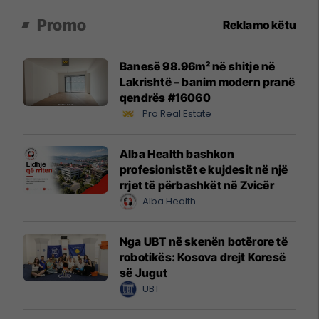
Promo
Reklamo këtu
Banesë 98.96m² në shitje në
Lakrishtë – banim modern pranë
qendrës #16060
Pro Real Estate
Alba Health bashkon
profesionistët e kujdesit në një
rrjet të përbashkët në Zvicër
Alba Health
Nga UBT në skenën botërore të
robotikës: Kosova drejt Koresë
së Jugut
UBT