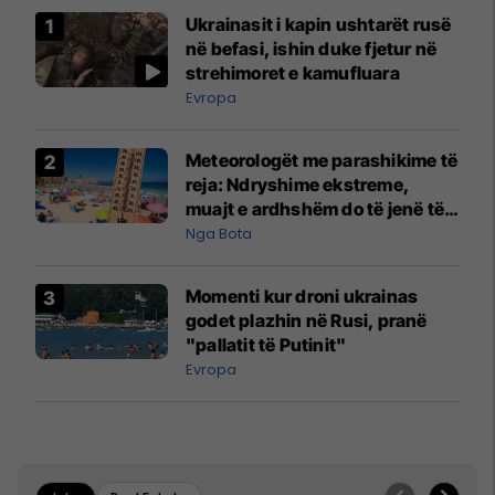
Ukrainasit i kapin ushtarët rusë
në befasi, ishin duke fjetur në
strehimoret e kamufluara
Evropa
Meteorologët me parashikime të
reja: Ndryshime ekstreme,
muajt e ardhshëm do të jenë të
pazakontë
Nga Bota
Momenti kur droni ukrainas
godet plazhin në Rusi, pranë
"pallatit të Putinit"
Evropa