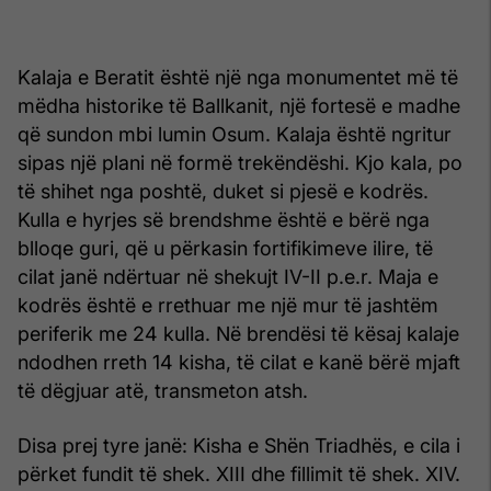
Kalaja e Beratit është një nga monumentet më të
mëdha historike të Ballkanit, një fortesë e madhe
që sundon mbi lumin Osum. Kalaja është ngritur
sipas një plani në formë trekëndëshi. Kjo kala, po
të shihet nga poshtë, duket si pjesë e kodrës.
Kulla e hyrjes së brendshme është e bërë nga
blloqe guri, që u përkasin fortifikimeve ilire, të
cilat janë ndërtuar në shekujt IV-II p.e.r. Maja e
kodrës është e rrethuar me një mur të jashtëm
periferik me 24 kulla. Në brendësi të kësaj kalaje
ndodhen rreth 14 kisha, të cilat e kanë bërë mjaft
të dëgjuar atë, transmeton atsh.
Disa prej tyre janë: Kisha e Shën Triadhës, e cila i
përket fundit të shek. XIII dhe fillimit të shek. XIV.