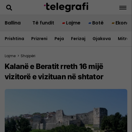
Ballina
Të fundit
Lajme
Botë
Ekono
Prishtina
Prizreni
Peja
Ferizaj
Gjakova
Mitrov
Lajme
>
Shqipëri
Kalanë e Beratit rreth 16 mijë
vizitorë e vizituan në shtator