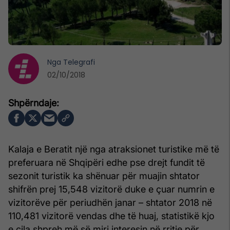
Nga
Telegrafi
02/10/2018
Kalaja e Beratit një nga atraksionet turistike më të
preferuara në Shqipëri edhe pse drejt fundit të
sezonit turistik ka shënuar për muajin shtator
shifrën prej 15,548 vizitorë duke e çuar numrin e
vizitorëve për periudhën janar – shtator 2018 në
110,481 vizitorë vendas dhe të huaj, statistikë kjo
e cila shpreh më së miri interesin në rritje për