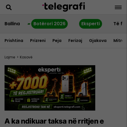
Ballina
Botërori 2026
Eksperti
Të fu
Prishtina
Prizreni
Peja
Ferizaj
Gjakova
Mitrov
Lajme
>
Kosovë
A ka ndikuar taksa në rritjen e