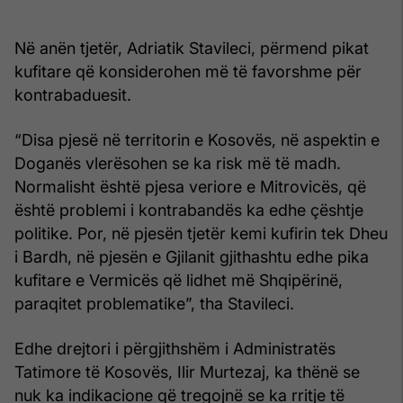
Në anën tjetër, Adriatik Stavileci, përmend pikat
kufitare që konsiderohen më të favorshme për
kontrabaduesit.
“Disa pjesë në territorin e Kosovës, në aspektin e
Doganës vlerësohen se ka risk më të madh.
Normalisht është pjesa veriore e Mitrovicës, që
është problemi i kontrabandës ka edhe çështje
politike. Por, në pjesën tjetër kemi kufirin tek Dheu
i Bardh, në pjesën e Gjilanit gjithashtu edhe pika
kufitare e Vermicës që lidhet më Shqipërinë,
paraqitet problematike”, tha Stavileci.
Edhe drejtori i përgjithshëm i Administratës
Tatimore të Kosovës, Ilir Murtezaj, ka thënë se
nuk ka indikacione që tregojnë se ka rritje të