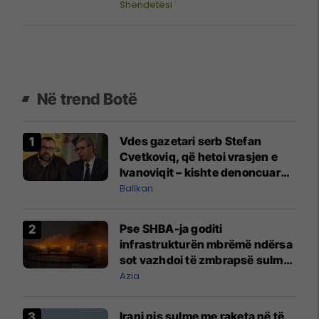
gjetjeve për Pediatri
Shëndetësi
Në trend Botë
Vdes gazetari serb Stefan
Cvetkoviq, që hetoi vrasjen e
Ivanoviqit – kishte denoncuar
kërcënime ndaj vëllezërve
Ballkan
Vuçiq
Pse SHBA-ja goditi
infrastrukturën mbrëmë ndërsa
sot vazhdoi të zmbrapsë sulmet
iraniane
Azia
Irani nis sulme me raketa në të