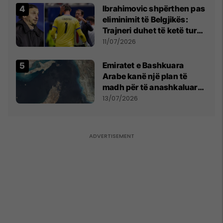
kërkon shkarkimin e
Ibrahimovic shpërthen pas
menjëhershëm të
eliminimit të Belgjikës:
Snezhana Paunoviq
Trajneri duhet të ketë turp,
ai lojtar se meritoi të luante
11/07/2026
Emiratet e Bashkuara
Arabe kanë një plan të
madh për të anashkaluar
Ngushticën e Hormuzit
13/07/2026