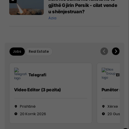
gjithë Gjirin Persik - cilat vende
u shënjestruan?
Azia
Jobs
Real Estate
Telegrafi
Elkos
Video Editor (3 pozita)
Punëtor në 
Prishtinë
Xërxe
20 Korrik 2026
20 Gusht 2