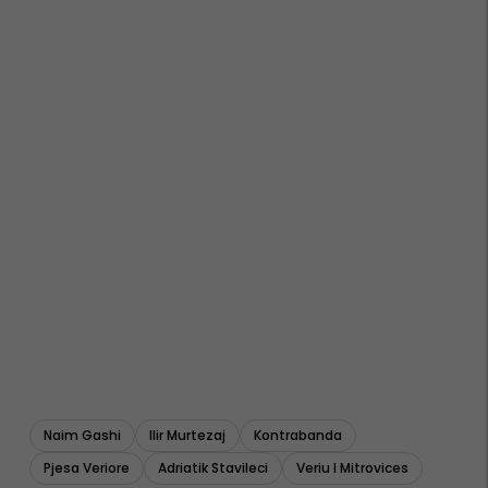
Naim Gashi
Ilir Murtezaj
Kontrabanda
Pjesa Veriore
Adriatik Stavileci
Veriu I Mitrovices