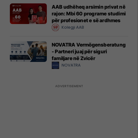
AAB udhëheq arsimin privat në
rajon: Mbi 60 programe studimi
për profesionet e së ardhmes
Kolegji AAB
NOVATRA Vermögensberatung
- Partneri juaj për siguri
familjare në Zvicër
NOVATRA