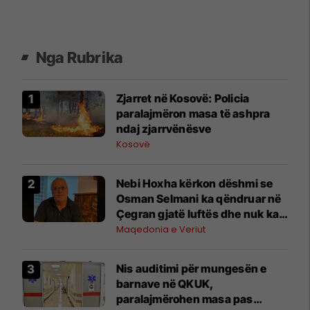
Nga Rubrika
Zjarret në Kosovë: Policia
paralajmëron masa të ashpra
ndaj zjarrvënësve
Kosovë
Nebi Hoxha kërkon dëshmi se
Osman Selmani ka qëndruar në
Çegran gjatë luftës dhe nuk ka
kryer krime lufte
Maqedonia e Veriut
Nis auditimi për mungesën e
barnave në QKUK,
paralajmërohen masa pas