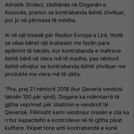
Adriatik Stvileci, zëdhënës në Doganën e
Kosovës, pranon se kontrabanda është zhvilluar,
por jo në përmasa të mëdha.
Ai në një bisedë për Radion Evropa e Lirë, thotë
se nëse bëhet një krahasim me fazën para
aplikimit të taksës, kur kontrabanda e mallrave
është bërë në vlera më të madha, pas nëntorit
është vërejtur se kontrabanda është zhvilluar me
produkte me vlera më të ulëta.
“Pra, prej 21 nëntorit 2018 (kur Qeveria vendosi
taksën 100 për qind), Dogana ka ndërmarrë të
gjitha veprimet për zbatimin e vendimit të
Qeverisë. Fillimisht kemi vendosur masën e cila ka
rritur kapacitetin e kontrolleve në të gjitha pikat
kufitare. Ekipet tona anti-kontrabandë e kanë