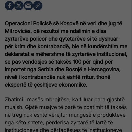
Operacioni Policisë së Kosovë në veri dhe jug të
Mitrovicës, që rezultoi me ndalimin e disa
zyrtarëve policor dhe qytetarëve si të dyshuar
për krim dhe kontrabandë, bie në kundërshtim me
deklaratat e mëhershme të zyrtarëve institucional,
se pas vendosjes së taksës 100 për qind për
importet nga Serbia dhe Bosnjë e Hercegovina,
niveli i kontrabandës nuk është rritur, thonë
ekspertë të çështjeve ekonomike.
Zbatimi i masës mbrojtëse, ka filluar para gjashtë
muajsh. Gjatë muajve të parë të zbatimit të taksës
në treg nuk është vërejtur mungesë e produkteve
nga këto shtete, përderisa zyrtarë të lartë të
institucioneve dhe përfaqësues të institucioneve