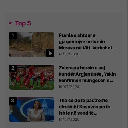
Top 5
Prania e shtuar e
gjarpërinjve në lumin
Morava në Viti, kërkohet
kujdes nga qytetarët
14/07/2026
Zvicra pa heroin e saj
kundër Argjentinës, Yakin
konfirmon mungesën e
madhe
10/07/2026
Tha se do ta pastronte
etnikisht Kosovën po të
ishte në vend të
Millosheviqit, Lëvizja e
14/07/2026
Qytetarëve të Lirë në Serbi