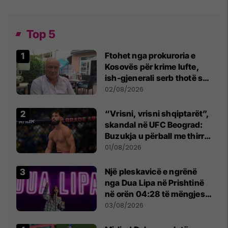
Top 5
Ftohet nga prokuroria e
Kosovës për krime lufte,
ish-gjenerali serb thotë se
dikush e tradhtoi në
02/08/2026
Beograd
“Vrisni, vrisni shqiptarët”,
skandal në UFC Beograd:
Buzukja u përball me thirrje
anti-shqiptare nga
01/08/2026
tribunat
Një pleskavicë e ngrënë
nga Dua Lipa në Prishtinë
në orën 04:28 të mëngjesit
- dhe bota digjitale serbe
03/08/2026
shpall gjendjen e luftës