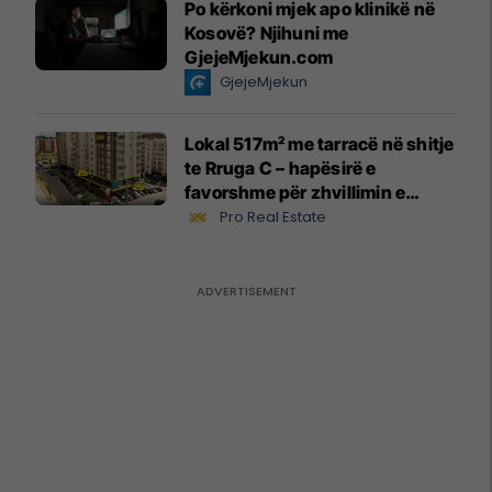
Po kërkoni mjek apo klinikë në
Kosovë? Njihuni me
GjejeMjekun.com
GjejeMjekun
Lokal 517m² me tarracë në shitje
te Rruga C – hapësirë e
favorshme për zhvillimin e
biznesit #15796
Pro Real Estate