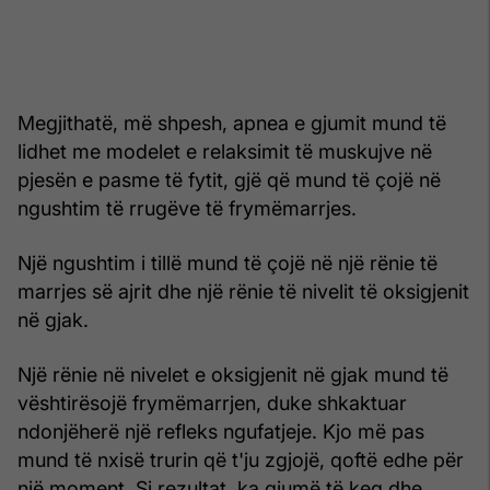
Megjithatë, më shpesh, apnea e gjumit mund të
lidhet me modelet e relaksimit të muskujve në
pjesën e pasme të fytit, gjë që mund të çojë në
ngushtim të rrugëve të frymëmarrjes.
Një ngushtim i tillë mund të çojë në një rënie të
marrjes së ajrit dhe një rënie të nivelit të oksigjenit
në gjak.
Një rënie në nivelet e oksigjenit në gjak mund të
vështirësojë frymëmarrjen, duke shkaktuar
ndonjëherë një refleks ngufatjeje. Kjo më pas
mund të nxisë trurin që t'ju zgjojë, qoftë edhe për
një moment. Si rezultat, ka gjumë të keq dhe