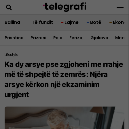
Ballina
Të fundit
Lajme
Botë
Ekono
Prishtina
Prizreni
Peja
Ferizaj
Gjakova
Mitrov
Lifestyle
Ka dy arsye pse zgjoheni me rrahje
më të shpejtë të zemrës: Njëra
arsye kërkon një ekzaminim
urgjent