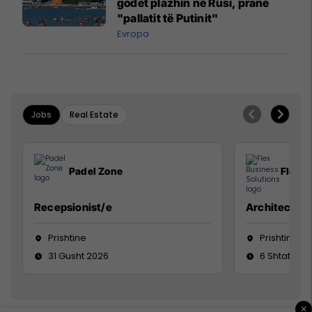
godet plazhin në Rusi, pranë
"pallatit të Putinit"
Evropa
Jobs
Real Estate
Padel Zone
Flex B
Recepsionist/e
Architect
Prishtine
Prishtinë
31 Gusht 2026
6 Shtator 2
×