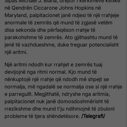
Sipas Michael J. Blaha, drejtor i kërkimeve klinike
në Qendrën Ciccarone Johns Hopkins në
Maryland, palpitacionet janë ndjesi të një rrahjeje
anormale të zemrës që mund të zgjasë vetëm
disa sekonda dhe përfaqëson rrahje të
parakohshme të zemrës. Ato gjithashtu mund të
jenë të vazhdueshme, duke treguar potencialisht
një aritmi.
Një aritmi ndodh kur rrahjet e zemrës tuaj
devijojnë nga ritmi normal. Kjo mund të
nënkuptojë një rrahje që ndodh më shpejt se
normalja, më ngadalë se normalja ose si një rrahje
e parregullt. Megjithatë, ndryshe nga aritmia,
palpitacionet nuk janë domosdoshmërisht të
rrezikshme dhe mund t'ju ndihmojnë të zbuloni
probleme të tjera shëndetësore.
/Telegrafi/