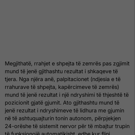
Megjithatë, rrahjet e shpejta të zemrës pas zgjimit
mund të jenë gjithashtu rezultat i shkaqeve të
tjera. Nga njëra anë, palpitacionet (ndjesia e të
rrahurave të shpejta, kapërcimeve të zemrës)
mund të jenë rezultat i një ndryshimi të thjeshtë të
pozicionit gjatë gjumit. Ato gjithashtu mund të
jenë rezultat i ndryshimeve të lidhura me gjumin
në të ashtuquajturin tonin autonom, përpjekjen
24-orëshe të sistemit nervor për të mbajtur trupin
të funksionojë automatikisht, edhe kur flini.