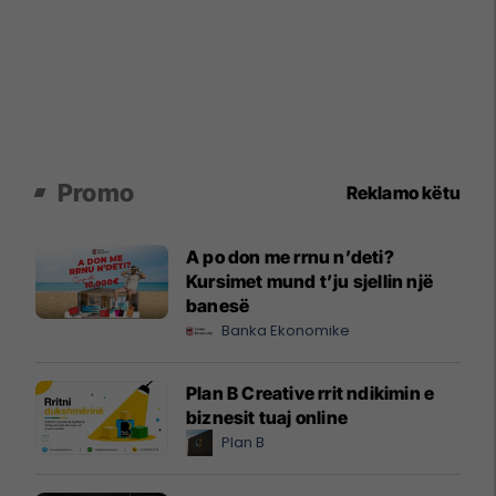
Promo
Reklamo këtu
A po don me rrnu n’deti?
Kursimet mund t’ju sjellin një
banesë
Banka Ekonomike
Plan B Creative rrit ndikimin e
biznesit tuaj online
Plan B