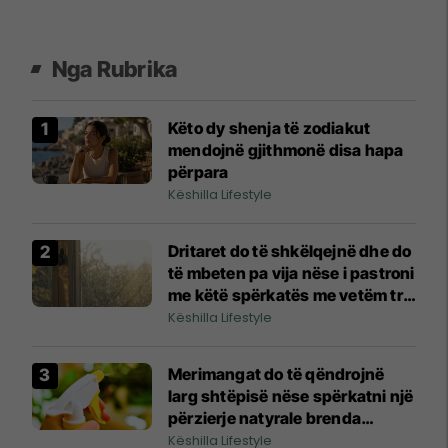
Nga Rubrika
Këto dy shenja të zodiakut
mendojnë gjithmonë disa hapa
përpara
Këshilla Lifestyle
Dritaret do të shkëlqejnë dhe do
të mbeten pa vija nëse i pastroni
me këtë spërkatës me vetëm tre
përbërës
Këshilla Lifestyle
Merimangat do të qëndrojnë
larg shtëpisë nëse spërkatni një
përzierje natyrale brenda
shtëpisë
Këshilla Lifestyle