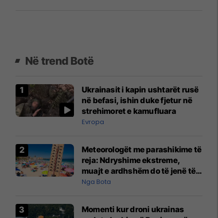
Në trend Botë
Ukrainasit i kapin ushtarët rusë
në befasi, ishin duke fjetur në
strehimoret e kamufluara
Evropa
Meteorologët me parashikime të
reja: Ndryshime ekstreme,
muajt e ardhshëm do të jenë të
pazakontë
Nga Bota
Momenti kur droni ukrainas