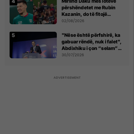
Mirlind Daku mes lotëve
përshëndetet me Rubin
Kazanin, do të fitojë
miliona te Spartak Moska
02/08/2026
"Nëse është përfshirë, ka
gabuar rëndë, nuk i falet",
Abdixhiku i çon “selam”
Përparim Ramës
30/07/2026