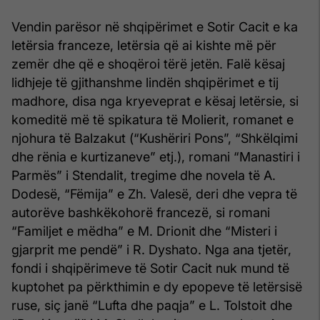
Vendin parësor në shqipërimet e Sotir Cacit e ka
letërsia franceze, letërsia që ai kishte më për
zemër dhe që e shoqëroi tërë jetën. Falë kësaj
lidhjeje të gjithanshme lindën shqipërimet e tij
madhore, disa nga kryeveprat e kësaj letërsie, si
komeditë më të spikatura të Molierit, romanet e
njohura të Balzakut (“Kushëriri Pons”, “Shkëlqimi
dhe rënia e kurtizaneve” etj.), romani “Manastiri i
Parmës” i Stendalit, tregime dhe novela të A.
Dodesë, “Fëmija” e Zh. Valesë, deri dhe vepra të
autorëve bashkëkohorë francezë, si romani
“Familjet e mëdha” e M. Drionit dhe “Misteri i
gjarprit me pendë” i R. Dyshato. Nga ana tjetër,
fondi i shqipërimeve të Sotir Cacit nuk mund të
kuptohet pa përkthimin e dy epopeve të letërsisë
ruse, siç janë “Lufta dhe paqja” e L. Tolstoit dhe