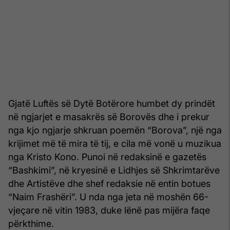
Gjatë Luftës së Dytë Botërore humbet dy prindët
në ngjarjet e masakrës së Borovës dhe i prekur
nga kjo ngjarje shkruan poemën “Borova”, një nga
krijimet më të mira të tij, e cila më vonë u muzikua
nga Kristo Kono. Punoi në redaksinë e gazetës
“Bashkimi”, në kryesinë e Lidhjes së Shkrimtarëve
dhe Artistëve dhe shef redaksie në entin botues
“Naim Frashëri”. U nda nga jeta në moshën 66-
vjeçare në vitin 1983, duke lënë pas mijëra faqe
përkthime.