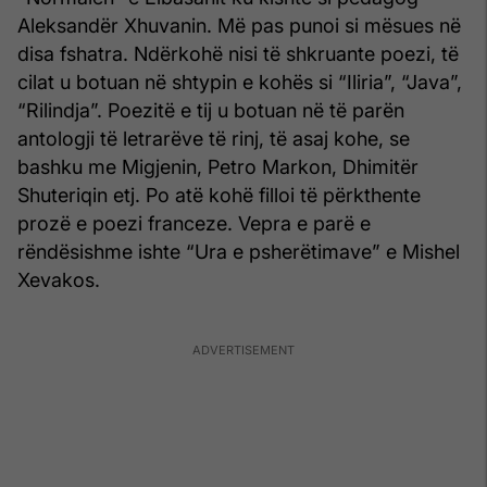
Aleksandër Xhuvanin. Më pas punoi si mësues në
disa fshatra. Ndërkohë nisi të shkruante poezi, të
cilat u botuan në shtypin e kohës si “Iliria”, “Java”,
“Rilindja”. Poezitë e tij u botuan në të parën
antologji të letrarëve të rinj, të asaj kohe, se
bashku me Migjenin, Petro Markon, Dhimitër
Shuteriqin etj. Po atë kohë filloi të përkthente
prozë e poezi franceze. Vepra e parë e
rëndësishme ishte “Ura e psherëtimave” e Mishel
Xevakos.