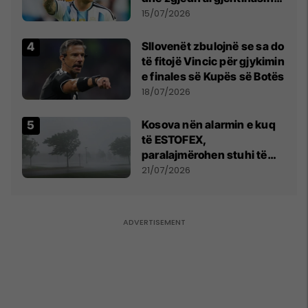
më të mirë në botë
15/07/2026
Sllovenët zbulojnë se sa do
të fitojë Vincic për gjykimin
e finales së Kupës së Botës
18/07/2026
Kosova nën alarmin e kuq
të ESTOFEX,
paralajmërohen stuhi të
fuqishme me breshër dhe
21/07/2026
erëra të forta