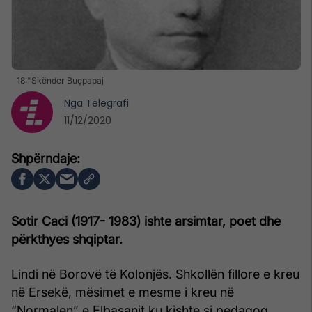
18:"Skënder Buçpapaj
Nga
Telegrafi
11/12/2020
Sotir Caci (1917- 1983) ishte arsimtar, poet dhe
përkthyes shqiptar.
Lindi në Borovë të Kolonjës. Shkollën fillore e kreu
në Ersekë, mësimet e mesme i kreu në
“Normalen” e Elbasanit ku kishte si pedagog