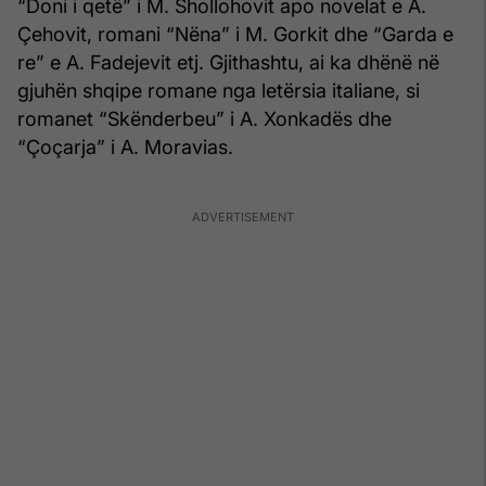
“Doni i qetë” i M. Shollohovit apo novelat e A.
Çehovit, romani “Nëna” i M. Gorkit dhe “Garda e
re” e A. Fadejevit etj. Gjithashtu, ai ka dhënë në
gjuhën shqipe romane nga letërsia italiane, si
romanet “Skënderbeu” i A. Xonkadës dhe
“Çoçarja” i A. Moravias.