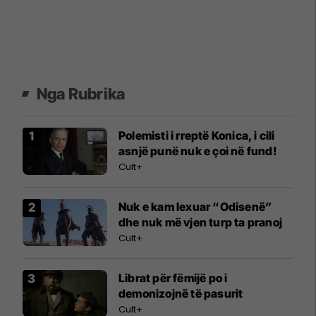
Nga Rubrika
Polemisti i rreptë Konica, i cili
asnjë punë nuk e çoi në fund!
Cult+
Nuk e kam lexuar “Odisenë”
dhe nuk më vjen turp ta pranoj
Cult+
Librat për fëmijë po i
demonizojnë të pasurit
Cult+