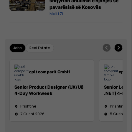
shqyrton anulimin e njohjes së
pavarësisë së Kosovës
Mali i Zi
Jobs
Real Estate
cpit comparit GmbH
cpit 
Senior Product Designer (UX/UI)
Senior Lead 
4-Day Workweek
.NET) 4-Day
Prishtinë
Prishtinë
7 Gusht 2026
5 Gusht 20