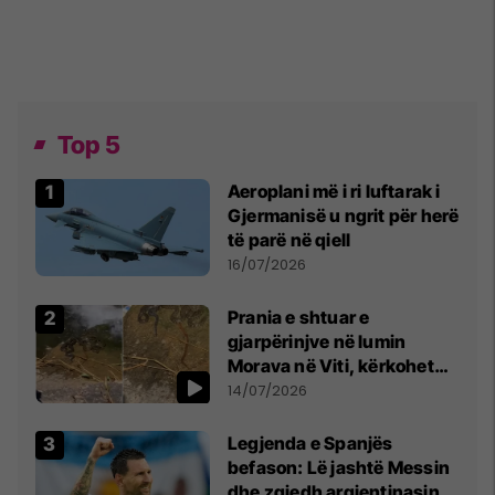
Top 5
Aeroplani më i ri luftarak i
Gjermanisë u ngrit për herë
të parë në qiell
16/07/2026
Prania e shtuar e
gjarpërinjve në lumin
Morava në Viti, kërkohet
kujdes nga qytetarët
14/07/2026
Legjenda e Spanjës
befason: Lë jashtë Messin
dhe zgjedh argjentinasin