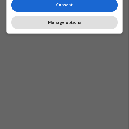
Consent
Sotir Caci
Letersia
Manage options