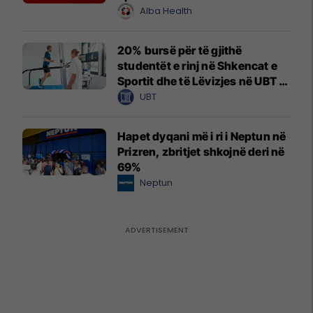
Alba Health
20% bursë për të gjithë
studentët e rinj në Shkencat e
Sportit dhe të Lëvizjes në UBT –
vendet janë të limituara
UBT
Hapet dyqani më i ri i Neptun në
Prizren, zbritjet shkojnë deri në
69%
Neptun