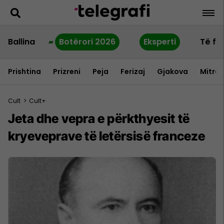
Ballina
Botërori 2026
Eksperti
Të fu
Prishtina
Prizreni
Peja
Ferizaj
Gjakova
Mitrov
Cult
>
Cult+
Jeta dhe vepra e përkthyesit të
kryeveprave të letërsisë franceze