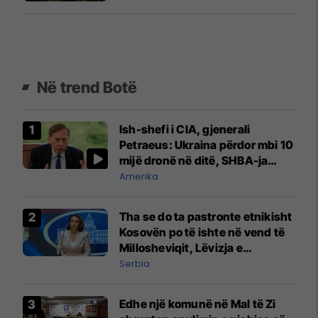
Në trend Botë
Ish-shefi i CIA, gjenerali
Petraeus: Ukraina përdor mbi 10
mijë dronë në ditë, SHBA-ja
mbetet shumë prapa në
Amerika
prodhim
Tha se do ta pastronte etnikisht
Kosovën po të ishte në vend të
Millosheviqit, Lëvizja e
Qytetarëve të Lirë në Serbi
Serbia
kërkon shkarkimin e
menjëhershëm të Snezhana
Edhe një komunë në Mal të Zi
Paunoviq