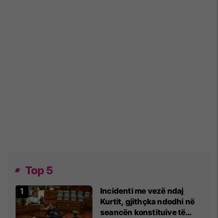
Top 5
Incidenti me vezë ndaj
Kurtit, gjithçka ndodhi në
seancën konstituive të