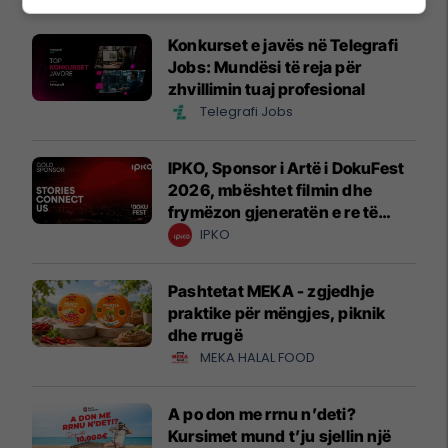
Konkurset e javës në Telegrafi
Jobs: Mundësi të reja për
zhvillimin tuaj profesional
Telegrafi Jobs
IPKO, Sponsor i Artë i DokuFest
2026, mbështet filmin dhe
frymëzon gjeneratën e re të
krijuesve
IPKO
Pashtetat MEKA - zgjedhje
praktike për mëngjes, piknik
dhe rrugë
MEKA HALAL FOOD
A po don me rrnu n’deti?
Kursimet mund t’ju sjellin një