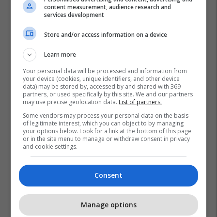
content measurement, audience research and
services development
Store and/or access information on a device
Learn more
Your personal data will be processed and information from
your device (cookies, unique identifiers, and other device
data) may be stored by, accessed by and shared with 369
partners, or used specifically by this site. We and our partners
may use precise geolocation data.
List of partners.
Some vendors may process your personal data on the basis
of legitimate interest, which you can object to by managing
your options below. Look for a link at the bottom of this page
or in the site menu to manage or withdraw consent in privacy
and cookie settings.
Consent
Manage options
Promo
Reklamo këtu