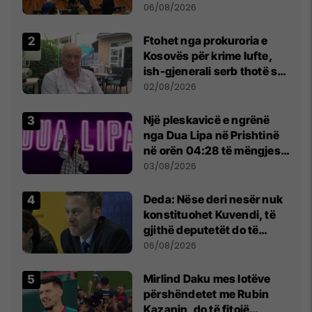
Kuvendit
06/08/2026
Ftohet nga prokuroria e
Kosovës për krime lufte,
ish-gjenerali serb thotë se
dikush e tradhtoi në
02/08/2026
Beograd
Një pleskavicë e ngrënë
nga Dua Lipa në Prishtinë
në orën 04:28 të mëngjesit
- dhe bota digjitale serbe
03/08/2026
shpall gjendjen e luftës
Deda: Nëse deri nesër nuk
konstituohet Kuvendi, të
gjithë deputetët do të
bëjnë shkelje të rëndë
06/08/2026
kushtetuese
Mirlind Daku mes lotëve
përshëndetet me Rubin
Kazanin, do të fitojë