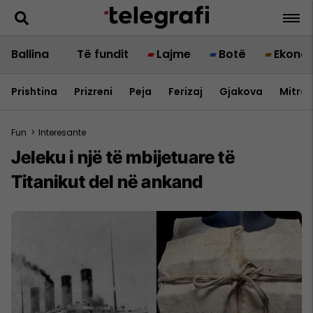
Ballina
Të fundit
Lajme
Botë
Ekono
Prishtina
Prizreni
Peja
Ferizaj
Gjakova
Mitrov
Fun
>
Interesante
Jeleku i një të mbijetuare të
Titanikut del në ankand