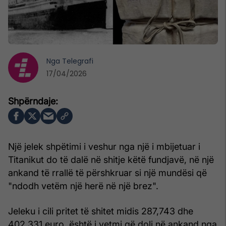
Nga
Telegrafi
17/04/2026
Një jelek shpëtimi i veshur nga një i mbijetuar i
Titanikut do të dalë në shitje këtë fundjavë, në një
ankand të rrallë të përshkruar si një mundësi që
"ndodh vetëm një herë në një brez".
Jeleku i cili pritet të shitet midis 287,743 dhe
402,331 euro, është i vetmi që doli në ankand nga