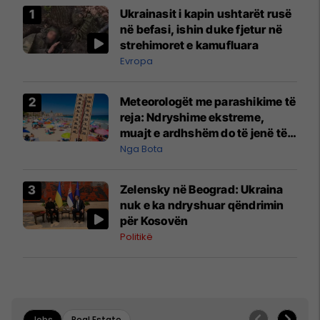
Ukrainasit i kapin ushtarët rusë
në befasi, ishin duke fjetur në
strehimoret e kamufluara
Evropa
Meteorologët me parashikime të
reja: Ndryshime ekstreme,
muajt e ardhshëm do të jenë të
pazakontë
Nga Bota
Zelensky në Beograd: Ukraina
nuk e ka ndryshuar qëndrimin
për Kosovën
Politikë
Jobs
Real Estate