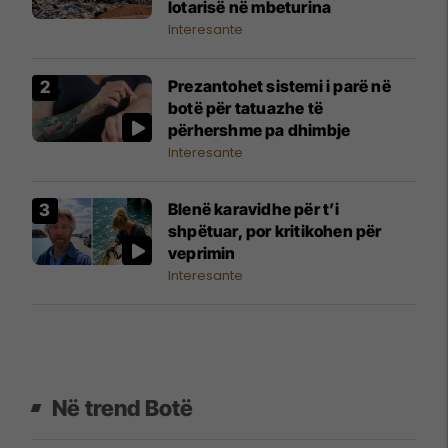
lotarisë në mbeturina
Interesante
Prezantohet sistemi i parë në
botë për tatuazhe të
përhershme pa dhimbje
Interesante
Blenë karavidhe për t’i
shpëtuar, por kritikohen për
veprimin
Interesante
Në trend Botë