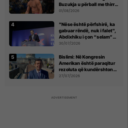
Buzukja u përball me thirrje
anti-shqiptare nga
01/08/2026
tribunat
"Nëse është përfshirë, ka
gabuar rëndë, nuk i falet",
Abdixhiku i çon “selam”
Përparim Ramës
30/07/2026
Bislimi: Në Kongresin
Amerikan është paraqitur
rezoluta që kundërshton
mbajtjen e Asamblesë
27/07/2026
Parlamentare të OSBE-së
në Beograd