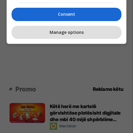
Consent
Manage options
Promo
Reklamo këtu
Këtë herë me kartelë
gërvishtëse plotësisht digjitale
dhe mbi 40 mijë shpërblime
instant!
Meridian