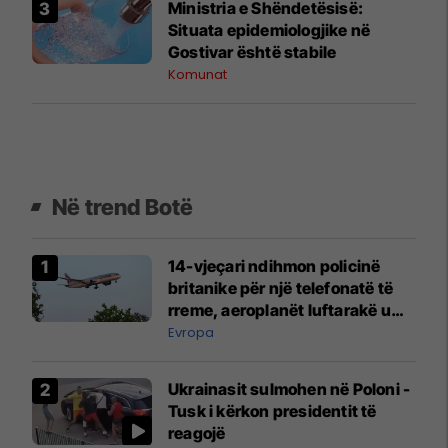
Ministria e Shëndetësisë:
Situata epidemiologjike në
Gostivar është stabile
Komunat
Në trend Botë
14-vjeçari ndihmon policinë
britanike për një telefonatë të
rreme, aeroplanët luftarakë u
ngritën në ajër për të
Evropa
interceptuar fluturaken e Qatar
Airways që po shkonte drejt
Ukrainasit sulmohen në Poloni -
Mançesterit
Tusk i kërkon presidentit të
reagojë