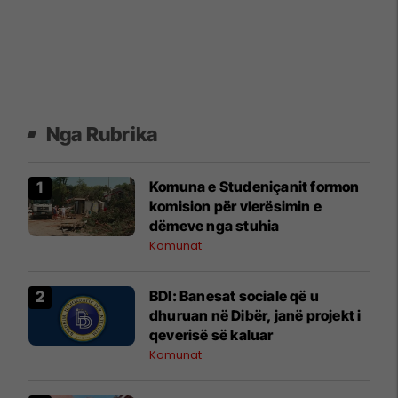
Nga Rubrika
Komuna e Studeniçanit formon
komision për vlerësimin e
dëmeve nga stuhia
Komunat
BDI: Banesat sociale që u
dhuruan në Dibër, janë projekt i
qeverisë së kaluar
Komunat