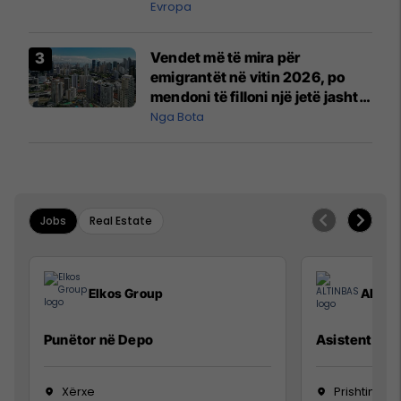
Evropa
Vendet më të mira për
emigrantët në vitin 2026, po
mendoni të filloni një jetë jashtë
vendit?
Nga Bota
Jobs
Real Estate
Elkos Group
ALTIN
Punëtor në Depo
Asistente e S
Xërxe
Prishtinë