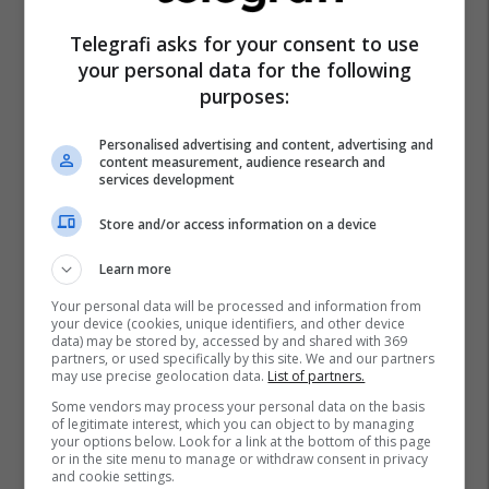
Telegrafi asks for your consent to use
your personal data for the following
Komuna E Tetovës
Tetova
purposes:
Personalised advertising and content, advertising and
content measurement, audience research and
services development
Store and/or access information on a device
Learn more
Your personal data will be processed and information from
your device (cookies, unique identifiers, and other device
data) may be stored by, accessed by and shared with 369
partners, or used specifically by this site. We and our partners
may use precise geolocation data.
List of partners.
Some vendors may process your personal data on the basis
of legitimate interest, which you can object to by managing
your options below. Look for a link at the bottom of this page
or in the site menu to manage or withdraw consent in privacy
and cookie settings.