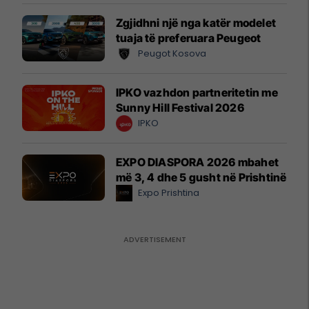
Zgjidhni një nga katër modelet
tuaja të preferuara Peugeot
Peugot Kosova
IPKO vazhdon partneritetin me
Sunny Hill Festival 2026
IPKO
EXPO DIASPORA 2026 mbahet
më 3, 4 dhe 5 gusht në Prishtinë
Expo Prishtina