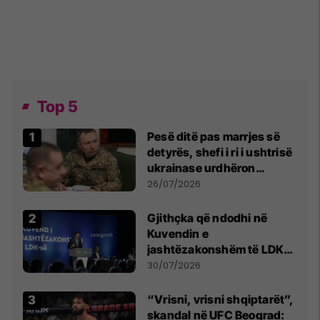
Top 5
Pesë ditë pas marrjes së
detyrës, shefi i ri i ushtrisë
ukrainase urdhëron
kontroll të madh
26/07/2026
Gjithçka që ndodhi në
Kuvendin e
jashtëzakonshëm të LDK-
së
30/07/2026
“Vrisni, vrisni shqiptarët”,
skandal në UFC Beograd: