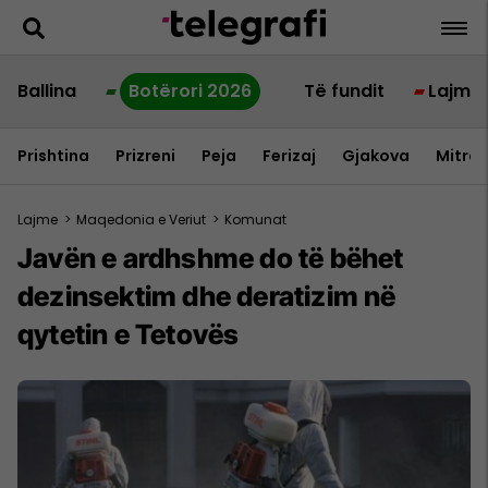
Ballina
Botërori 2026
Të fundit
Lajme
Prishtina
Prizreni
Peja
Ferizaj
Gjakova
Mitrov
Lajme
>
Maqedonia e Veriut
>
Komunat
Javën e ardhshme do të bëhet
dezinsektim dhe deratizim në
qytetin e Tetovës