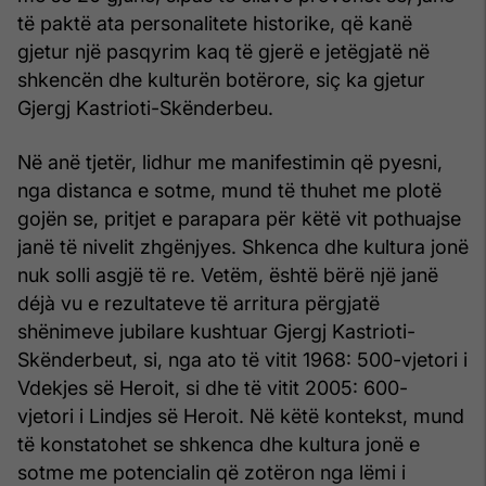
të paktë ata personalitete historike, që kanë
gjetur një pasqyrim kaq të gjerë e jetëgjatë në
shkencën dhe kulturën botërore, siç ka gjetur
Gjergj Kastrioti-Skënderbeu.
Në anë tjetër, lidhur me manifestimin që pyesni,
nga distanca e sotme, mund të thuhet me plotë
gojën se, pritjet e parapara për këtë vit pothuajse
janë të nivelit zhgënjyes. Shkenca dhe kultura jonë
nuk solli asgjë të re. Vetëm, është bërë një janë
déjà vu e rezultateve të arritura përgjatë
shënimeve jubilare kushtuar Gjergj Kastrioti-
Skënderbeut, si, nga ato të vitit 1968: 500-vjetori i
Vdekjes së Heroit, si dhe të vitit 2005: 600-
vjetori i Lindjes së Heroit. Në këtë kontekst, mund
të konstatohet se shkenca dhe kultura jonë e
sotme me potencialin që zotëron nga lëmi i