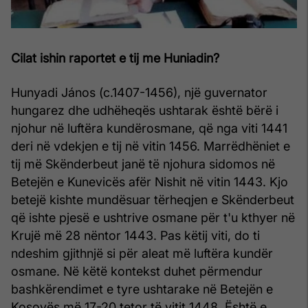
Cilat ishin raportet e tij me Huniadin?
Hunyadi János (c.1407-1456), një guvernator
hungarez dhe udhëheqës ushtarak është bërë i
njohur në luftëra kundërosmane, që nga viti 1441
deri në vdekjen e tij në vitin 1456. Marrëdhëniet e
tij më Skënderbeut janë të njohura sidomos në
Betejën e Kunevicës afër Nishit në vitin 1443. Kjo
betejë kishte mundësuar tërheqjen e Skënderbeut
që ishte pjesë e ushtrive osmane për t'u kthyer në
Krujë më 28 nëntor 1443. Pas këtij viti, do ti
ndeshim gjithnjë si për aleat më luftëra kundër
osmane. Në këtë kontekst duhet përmendur
bashkërendimet e tyre ushtarake në Betejën e
Kosovës më 17-20 tetor të vitit 1448. Është e