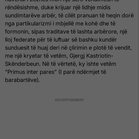
rëndësishme, duke krijuar një lidhje midis
sundimtarëve arbër, të cilët pranuan të heqin dorë
nga partikularizmi i mbjellë me kohë dhe të
formonin, sipas traditave të lashta arbërore, një
lloj federate për të luftuar së bashku kundër
sunduesit të huaj deri në çlirimin e plotë të vendit,
me një kryetar të vetëm, Gjergj Kastriotin-
Skënderbeun. Në të vërtetë, ky ishte vetëm
“Primus inter pares” (I parë ndërmjet të
barabartëve).