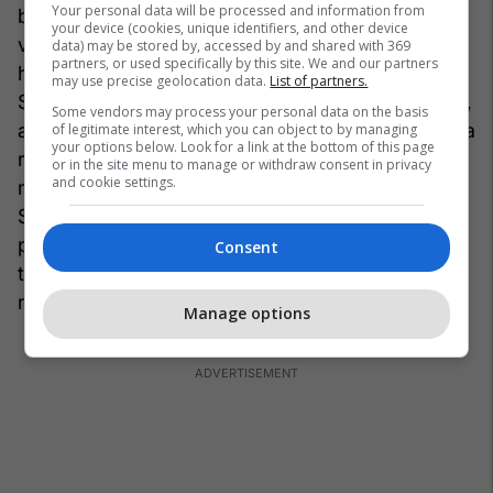
Your personal data will be processed and information from
betejës, burimet e kohës, ofrojnë hollësi për
your device (cookies, unique identifiers, and other device
vonimin e arbërve për tu bashkuar me trupat
data) may be stored by, accessed by and shared with 369
partners, or used specifically by this site. We and our partners
hungareze. Shkak kryesor i vonimit të
may use precise geolocation data.
List of partners.
Skënderbeut ishin pengesat e despotit Brankoviq,
Some vendors may process your personal data on the basis
aleat i dhëndrit Muratit II, që ia mbylli këtij të gjitha
of legitimate interest, which you can object to by managing
your options below. Look for a link at the bottom of this page
rrugët e shtigjet, nga mund të kalonte. Pjesa e
or in the site menu to manage or withdraw consent in privacy
and cookie settings.
madhe e burimeve, duke arsyetuar vonesën e
Skënderbeut, nxorën në shesh dhe
pashkathtësinë e Huniadit, i cili nuk është dashur
Consent
të pranonte betejën para ardhjes së Skënderbeut
në Kosovë.
Manage options