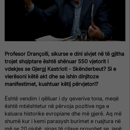
Profesor Drançolli, sikurse e dini sivjet në të gjitha
trojet shqiptare është shënuar 550 vjetorit i
vdekjes se Gjergj Kastrioti - Skënderbeut? Si e
vlerësoni këtë akt dhe sa ishin dinjitoze
manifestimet, kushtuar këtij përvjetori?
Është vendim i qëlluar i dy qeverive tona, meqë
është mbështetur në përvoja pozitive nga e
kaluara historike evropiane dhe më gjerë. Aq më
shumë kur i kemi parasysh burimet e ruajtura në
më se 20 gjuhë, sipas të cilave provohet se, janë