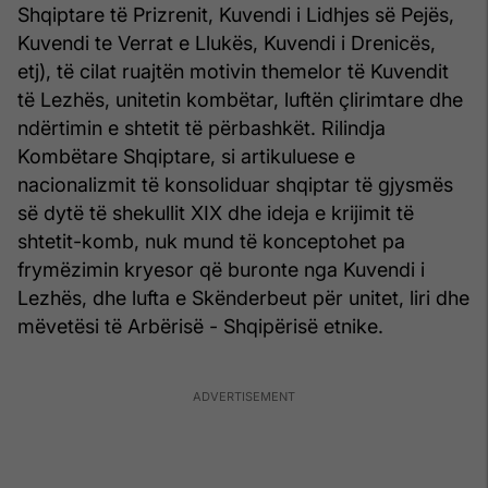
Shqiptare të Prizrenit, Kuvendi i Lidhjes së Pejës,
Kuvendi te Verrat e Llukës, Kuvendi i Drenicës,
etj), të cilat ruajtën motivin themelor të Kuvendit
të Lezhës, unitetin kombëtar, luftën çlirimtare dhe
ndërtimin e shtetit të përbashkët. Rilindja
Kombëtare Shqiptare, si artikuluese e
nacionalizmit të konsoliduar shqiptar të gjysmës
së dytë të shekullit XIX dhe ideja e krijimit të
shtetit-komb, nuk mund të konceptohet pa
frymëzimin kryesor që buronte nga Kuvendi i
Lezhës, dhe lufta e Skënderbeut për unitet, liri dhe
mëvetësi të Arbërisë - Shqipërisë etnike.