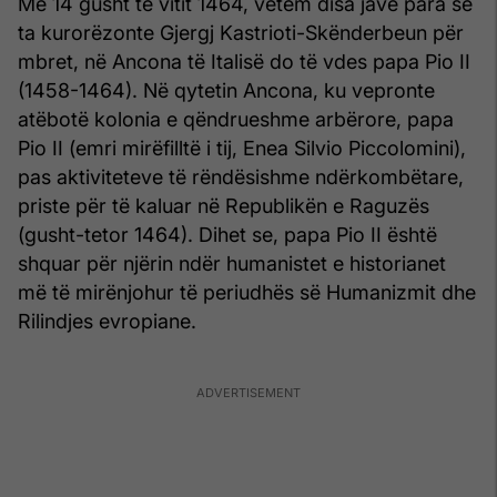
Më 14 gusht të vitit 1464, vetëm disa javë para se
ta kurorëzonte Gjergj Kastrioti-Skënderbeun për
mbret, në Ancona të Italisë do të vdes papa Pio II
(1458-1464). Në qytetin Ancona, ku vepronte
atëbotë kolonia e qëndrueshme arbërore, papa
Pio II (emri mirëfilltë i tij, Enea Silvio Piccolomini),
pas aktiviteteve të rëndësishme ndërkombëtare,
priste për të kaluar në Republikën e Raguzës
(gusht-tetor 1464). Dihet se, papa Pio II është
shquar për njërin ndër humanistet e historianet
më të mirënjohur të periudhës së Humanizmit dhe
Rilindjes evropiane.