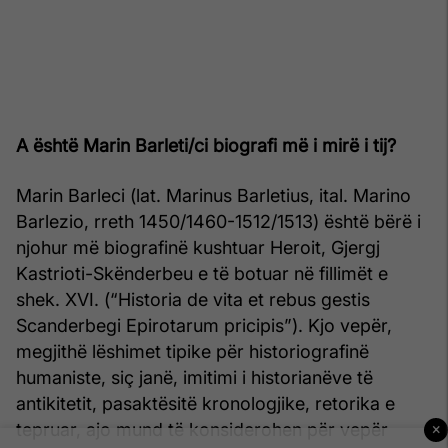
A është Marin Barleti/ci biografi më i mirë i tij?
Marin Barleci (lat. Marinus Barletius, ital. Marino
Barlezio, rreth 1450/1460-1512/1513) është bërë i
njohur më biografinë kushtuar Heroit, Gjergj
Kastrioti-Skënderbeu e të botuar në fillimët e
shek. XVI. (“Historia de vita et rebus gestis
Scanderbegi Epirotarum pricipis”). Kjo vepër,
megjithë lëshimet tipike për historiografinë
humaniste, siç janë, imitimi i historianëve të
antikitetit, pasaktësitë kronologjike, retorika e
tepruar, ajo mund të konsiderohen për vepër
×