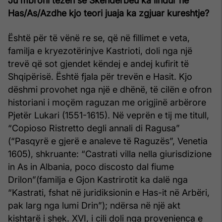
Ju mbroni tezën se Skënderbeu ka lindur në
Has/As/Azdhe kjo teori juaja ka zgjuar kureshtje?
Është për të vënë re se, që në fillimet e veta,
familja e kryezotërinjve Kastrioti, doli nga një
trevë që sot gjendet këndej e andej kufirit të
Shqipërisë. Është fjala për trevën e Hasit. Kjo
dëshmi provohet nga një e dhënë, të cilën e ofron
historiani i moçëm raguzan me origjinë arbërore
Pjetër Lukari (1551-1615). Në veprën e tij me titull,
“Copioso Ristretto degli annali di Ragusa”
(“Pasqyrë e gjerë e analeve të Raguzës”, Venetia
1605), shkruante: “Castrati villa nella giurisdizione
in As in Albania, poco discosto dal fiume
Drilon”(familja e Gjon Kastrirotit ka dalë nga
“Kastrati, fshat në juridiksionin e Has-it në Arbëri,
pak larg nga lumi Drin”); ndërsa në një akt
kishtarë i shek. XVI, i cili doli nga provenienca e