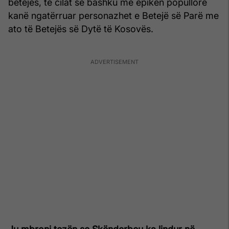
betejës, të cilat së bashku me epikën popullore
kanë ngatërruar personazhet e Betejë së Parë me
ato të Betejës së Dytë të Kosovës.