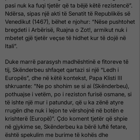
pasi nuk ka fuqi tjetër që ta bëjë këtë rezistencë”.
Ndërsa, sipas një akti të Senatit të Republikës së
Venedikut (1467), bëhet e njohur: “Nëse pushtohet
bregdeti i Arbërisë, Ruajna o Zot!, armikut nuk i
mbetet gjë tjetër veçse të hidhet kur të dojë në
Itali”.
Duke marrë parasysh madhështinë e fitoreve të
tij, Skënderbeu shfaqet qartazi si një “Ledh i
Europës”, dhe në këtë kontekst, Papa Klisti III
shkruante: "Ne po shohim se si ai (Skënderbeu),
pothuajse i vetëm, po i reziston furisë osmane, si
të ishte një mur i patundur, që u ka zënë atyre
rrugën dhe nuk i lejon te vërshojnë në botën e
krishterë (Europë)”. Çdo koment tjetër që shpie
në gjykime se, Skënderbeu ka bërë luftë fetare,
është spekulim me burime të kohës dhe