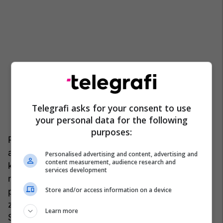
Telegrafi asks for your consent to use
your personal data for the following
purposes:
Premtimet që i kishte dhënë Skënderbeu për tu
angazhuar në anën e aleancës së krishterë, e
Personalised advertising and content, advertising and
content measurement, audience research and
kishin trimëruar Huniadin, që të nxitonte për tu
services development
ndeshur me osmanët. Përgatitja e Skënderbeut
Store and/or access information on a device
për këtë përplasje provohet sipas burimeve
zyrtare dhe tregimtare. Përveç përgatitjeve të
Learn more
Skënderbeut, si dhe rrjedhave e pasojave të