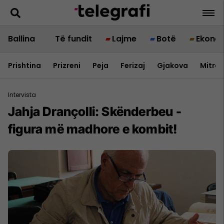
Ballina
Të fundit
Lajme
Botë
Ekono
Prishtina
Prizreni
Peja
Ferizaj
Gjakova
Mitrov
Intervista
Jahja Drançolli: Skënderbeu -
figura më madhore e kombit!