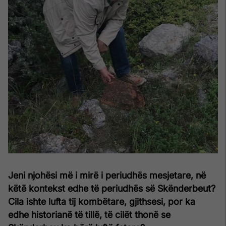
Jeni njohësi më i mirë i periudhës mesjetare, në
këtë kontekst edhe të periudhës së Skënderbeut?
Cila ishte lufta tij kombëtare, gjithsesi, por ka
edhe historianë të tillë, të cilët thonë se