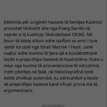
Dëshmia për origjinën hasiane të familjes Kastrioti
provohet tërësisht dhe nga Frang Bardhi në
veprën e tij kushtuar Skënderbeut (1636). Në
favor të kësaj shkon edhe njoftimi se emri i tyre
vjetër ka dalë nga fshati Mazrek i Hasit. Janë
ruajtur edhe burime të tjera që e kundërshtojnë
tezën e prejardhjes hasianë të Kastriotëve. Duke u
nisur nga burime të proveniencave të ndryshme,
rreth çështjes në fjalë, në historiografinë tonë
është zhvilluar polemikë, ku përkrahësit e tezës
së prejardhjes hasiane kanë ofruar prova më të
argumentuara.