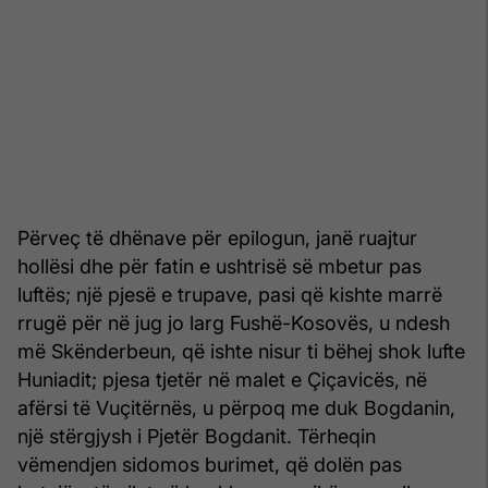
Përveç të dhënave për epilogun, janë ruajtur
hollësi dhe për fatin e ushtrisë së mbetur pas
luftës; një pjesë e trupave, pasi që kishte marrë
rrugë për në jug jo larg Fushë-Kosovës, u ndesh
më Skënderbeun, që ishte nisur ti bëhej shok lufte
Huniadit; pjesa tjetër në malet e Çiçavicës, në
afërsi të Vuçitërnës, u përpoq me duk Bogdanin,
një stërgjysh i Pjetër Bogdanit. Tërheqin
vëmendjen sidomos burimet, që dolën pas