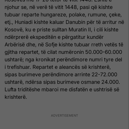
njohur se, në verë të vitit 1448, pasi që kishte
tubuar reparte hungareze, polake, rumune, çeke,
etj., Huniadi kishte kaluar Danubin për të arritur në
Kosovë, ku e priste sulltan Muratin II, i cili kishte
ndërprerë ekspeditën e përgatitur kundër
Arbërisë dhe, në Sofje kishte tubuar rreth vetës të
gjitha repartet, të cilat numëronin 50.000-60.000
ushtarë; nga kronikat perëndimore numri tyre del
i trefishuar. Repartet e aleancës së krishterë,
sipas burimeve perëndimore arrinte 22-72.000
ushtarë, ndërsa sipas burimeve osmane 24.000.
Lufta triditëshe mbaroi me disfatën e ushtrisë së
krishterë.