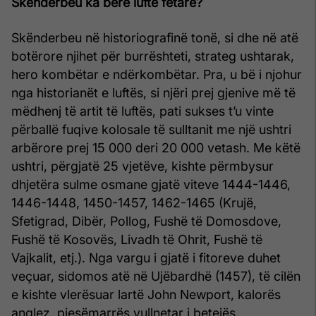
Skënderbeu ka bërë luftë fetare?
Skënderbeu në historiografinë tonë, si dhe në atë
botërore njihet për burrështeti, strateg ushtarak,
hero kombëtar e ndërkombëtar. Pra, u bë i njohur
nga historianët e luftës, si njëri prej gjenive më të
mëdhenj të artit të luftës, pati sukses t’u vinte
përballë fuqive kolosale të sulltanit me një ushtri
arbërore prej 15 000 deri 20 000 vetash. Me këtë
ushtri, përgjatë 25 vjetëve, kishte përmbysur
dhjetëra sulme osmane gjatë viteve 1444-1446,
1446-1448, 1450-1457, 1462-1465 (Krujë,
Sfetigrad, Dibër, Pollog, Fushë të Domosdove,
Fushë të Kosovës, Livadh të Ohrit, Fushë të
Vajkalit, etj.). Nga vargu i gjatë i fitoreve duhet
veçuar, sidomos atë në Ujëbardhë (1457), të cilën
e kishte vlerësuar lartë John Newport, kalorës
anglez, pjesëmarrës vullnetar i betejës.