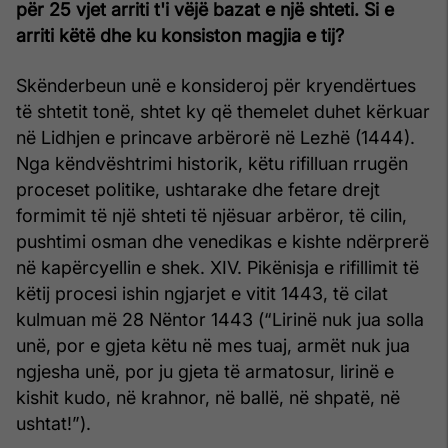
për 25 vjet arriti t'i vëjë bazat e një shteti. Si e
arriti këtë dhe ku konsiston magjia e tij?
Skënderbeun unë e konsideroj për kryendërtues
të shtetit tonë, shtet ky që themelet duhet kërkuar
në Lidhjen e princave arbërorë në Lezhë (1444).
Nga këndvështrimi historik, këtu rifilluan rrugën
proceset politike, ushtarake dhe fetare drejt
formimit të një shteti të njësuar arbëror, të cilin,
pushtimi osman dhe venedikas e kishte ndërprerë
në kapërcyellin e shek. XIV. Pikënisja e rifillimit të
këtij procesi ishin ngjarjet e vitit 1443, të cilat
kulmuan më 28 Nëntor 1443 (“Lirinë nuk jua solla
unë, por e gjeta këtu në mes tuaj, armët nuk jua
ngjesha unë, por ju gjeta të armatosur, lirinë e
kishit kudo, në krahnor, në ballë, në shpatë, në
ushtat!”).