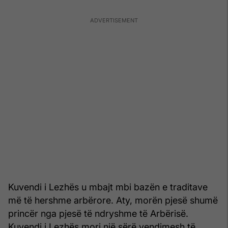
Kuvendi i Lezhës u mbajt mbi bazën e traditave
më të hershme arbërore. Aty, morën pjesë shumë
princër nga pjesë të ndryshme të Arbërisë.
Kuvendi i Lezhës mori një sërë vendimesh të