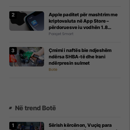
Apple paditet për mashtrim me
kriptovaluta në App Store –
përdoruesve iu vodhën 1.8
milion dollarë
Paisjet Smart
Çmimi i naftës bie ndjeshëm
ndërsa SHBA-të dhe Irani
ndërpresin sulmet
Botë
Në trend Botë
Sërish kërcënon, Vuçiq para