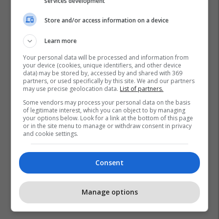
services development
Store and/or access information on a device
Learn more
Your personal data will be processed and information from
your device (cookies, unique identifiers, and other device
data) may be stored by, accessed by and shared with 369
partners, or used specifically by this site. We and our partners
may use precise geolocation data.
List of partners.
Some vendors may process your personal data on the basis
of legitimate interest, which you can object to by managing
Be
Bashkimi Evropian
Para Të Gatshme
your options below. Look for a link at the bottom of this page
or in the site menu to manage or withdraw consent in privacy
and cookie settings.
Consent
Manage options