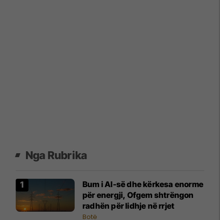
Nga Rubrika
Bum i AI-së dhe kërkesa enorme
për energji, Ofgem shtrëngon
radhën për lidhje në rrjet
Botë