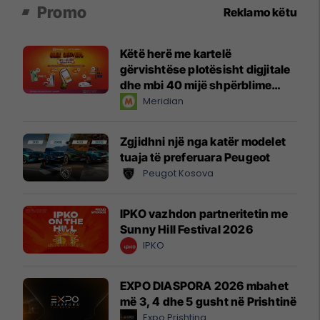
Promo
Reklamo këtu
Këtë herë me kartelë
gërvishtëse plotësisht digjitale
dhe mbi 40 mijë shpërblime
instant!
Meridian
Zgjidhni një nga katër modelet
tuaja të preferuara Peugeot
Peugot Kosova
IPKO vazhdon partneritetin me
Sunny Hill Festival 2026
IPKO
EXPO DIASPORA 2026 mbahet
më 3, 4 dhe 5 gusht në Prishtinë
Expo Prishtina