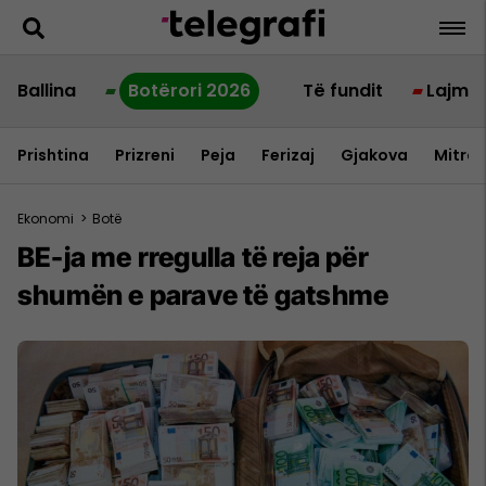
Ballina
Botërori 2026
Të fundit
Lajme
Prishtina
Prizreni
Peja
Ferizaj
Gjakova
Mitrov
Ekonomi
>
Botë
BE-ja me rregulla të reja për
shumën e parave të gatshme