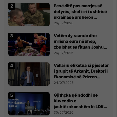
Pesë ditë pas marrjes së
detyrës, shefi i ri i ushtrisë
ukrainase urdhëron
kontroll të madh
26/07/2026
Vetëm dy raunde dhe
miliona euro në xhep,
zbulohet sa fituan Joshua
e Prenga
26/07/2026
Vëllai iu etiketua si pjesëtar
i grupit të Arkanit, Drejtori i
Ekonomisë në Prizren
mohon pretendimet
24/07/2026
Gjithçka që ndodhi në
Kuvendin e
jashtëzakonshëm të LDK-
së
30/07/2026