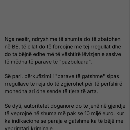
Nga nesër, ndryshime të shumta do të zbatohen
në BE, të cilat do të forcojnë më tej rregullat dhe
do ta bëjnë edhe më të vështirë lëvizjen e sasive
të mëdha të parave të "pazbuluara".
Së pari, përkufizimi i "parave të gatshme" sipas
rregullave të reja do të zgjerohet për të përfshirë
monedha ari dhe sende të tjera të arta.
Së dyti, autoritetet doganore do të jenë në gjendje
të veprojnë në shuma më pak se 10 mijë euro, kur
ka indikacione se paraja e gatshme ka të bëjë me
veprimtari kriminale.