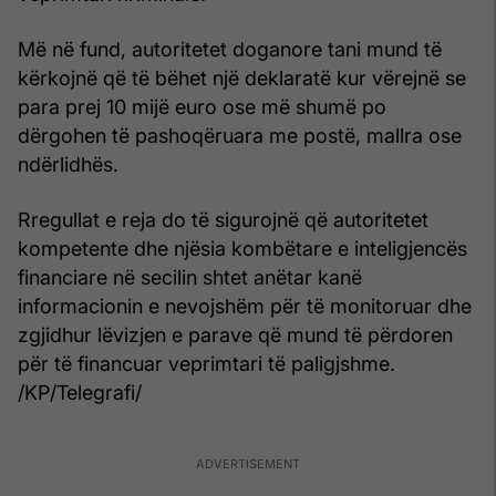
Më në fund, autoritetet doganore tani mund të
kërkojnë që të bëhet një deklaratë kur vërejnë se
para prej 10 mijë euro ose më shumë po
dërgohen të pashoqëruara me postë, mallra ose
ndërlidhës.
Rregullat e reja do të sigurojnë që autoritetet
kompetente dhe njësia kombëtare e inteligjencës
financiare në secilin shtet anëtar kanë
informacionin e nevojshëm për të monitoruar dhe
zgjidhur lëvizjen e parave që mund të përdoren
për të financuar veprimtari të paligjshme.
/KP/Telegrafi/