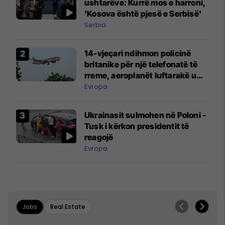
ushtarëve: Kurrë mos e harroni,
'Kosova është pjesë e Serbisë'
Serbia
14-vjeçari ndihmon policinë
britanike për një telefonatë të
rreme, aeroplanët luftarakë u
ngritën në ajër për të
Evropa
interceptuar fluturaken e Qatar
Airways që po shkonte drejt
Ukrainasit sulmohen në Poloni -
Mançesterit
Tusk i kërkon presidentit të
reagojë
Evropa
Jobs
Real Estate