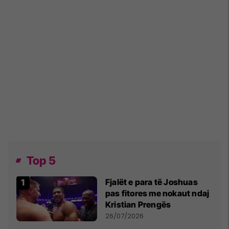
Top 5
Fjalët e para të Joshuas
pas fitores me nokaut ndaj
Kristian Prengës
26/07/2026