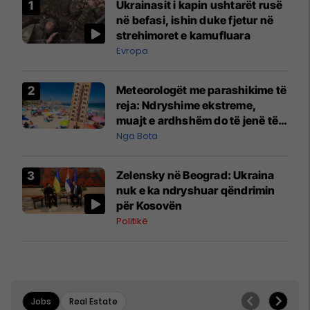
Ukrainasit i kapin ushtarët rusë
në befasi, ishin duke fjetur në
strehimoret e kamufluara
Evropa
Meteorologët me parashikime të
reja: Ndryshime ekstreme,
muajt e ardhshëm do të jenë të
pazakontë
Nga Bota
Zelensky në Beograd: Ukraina
nuk e ka ndryshuar qëndrimin
për Kosovën
Politikë
Jobs
Real Estate