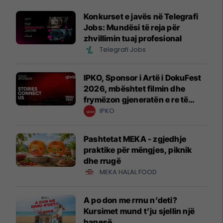
Konkurset e javës në Telegrafi
Jobs: Mundësi të reja për
zhvillimin tuaj profesional
Telegrafi Jobs
IPKO, Sponsor i Artë i DokuFest
2026, mbështet filmin dhe
frymëzon gjeneratën e re të
krijuesve
IPKO
Pashtetat MEKA - zgjedhje
praktike për mëngjes, piknik
dhe rrugë
MEKA HALAL FOOD
A po don me rrnu n’deti?
Kursimet mund t’ju sjellin një
banesë