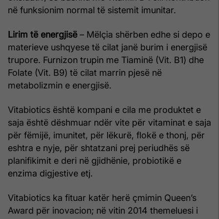
në funksionim normal të sistemit imunitar.
Lirim të energjisë
– Mëlçia shërben edhe si depo e
materieve ushqyese të cilat janë burim i energjisë
trupore. Furnizon trupin me Tiaminë (Vit. B1) dhe
Folate (Vit. B9) të cilat marrin pjesë në
metabolizmin e energjisë.
Vitabiotics është kompani e cila me produktet e
saja është dëshmuar ndër vite për vitaminat e saja
për fëmijë, imunitet, për lëkurë, flokë e thonj, për
eshtra e nyje, për shtatzani prej periudhës së
planifikimit e deri në gjidhënie, probiotikë e
enzima digjestive etj.
Vitabiotics ka fituar katër herë çmimin Queen’s
Award për inovacion; në vitin 2014 themeluesi i