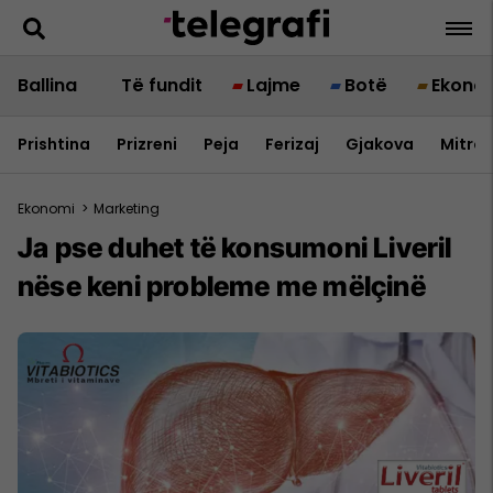
Ballina
Të fundit
Lajme
Botë
Ekono
Prishtina
Prizreni
Peja
Ferizaj
Gjakova
Mitrov
Ekonomi
>
Marketing
Ja pse duhet të konsumoni Liveril
nëse keni probleme me mëlçinë