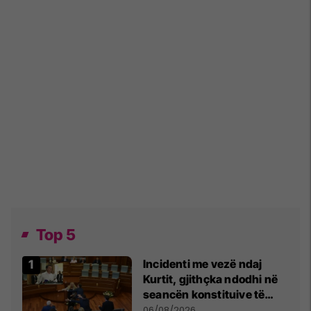
Top 5
Incidenti me vezë ndaj
Kurtit, gjithçka ndodhi në
seancën konstituive të
Kuvendit
06/08/2026