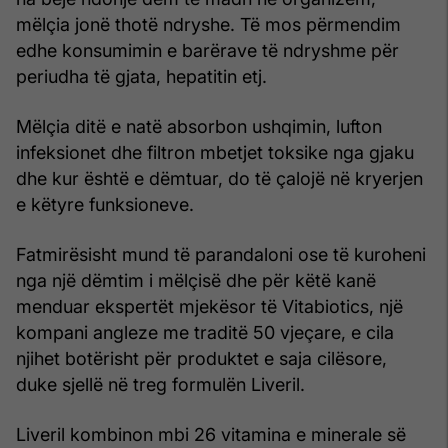
mëlçia jonë thotë ndryshe. Të mos përmendim
edhe konsumimin e barërave të ndryshme për
periudha të gjata, hepatitin etj.
Mëlçia ditë e natë absorbon ushqimin, lufton
infeksionet dhe filtron mbetjet toksike nga gjaku
dhe kur është e dëmtuar, do të çalojë në kryerjen
e këtyre funksioneve.
Fatmirësisht mund të parandaloni ose të kuroheni
nga një dëmtim i mëlçisë dhe për këtë kanë
menduar ekspertët mjekësor të Vitabiotics, një
kompani angleze me traditë 50 vjeçare, e cila
njihet botërisht për produktet e saja cilësore,
duke sjellë në treg formulën Liveril.
Liveril kombinon mbi 26 vitamina e minerale së