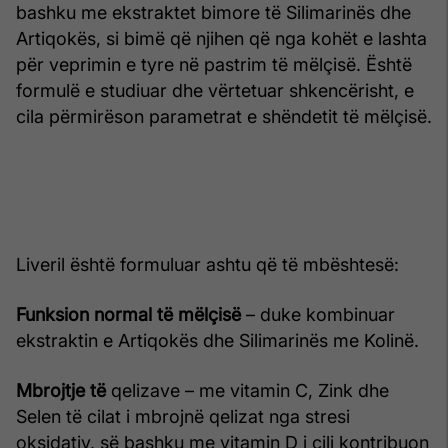
bashku me ekstraktet bimore të Silimarinës dhe
Artiqokës, si bimë që njihen që nga kohët e lashta
për veprimin e tyre në pastrim të mëlçisë. Është
formulë e studiuar dhe vërtetuar shkencërisht, e
cila përmirëson parametrat e shëndetit të mëlçisë.
Liveril është formuluar ashtu që të mbështesë:
Funksion normal të mëlçisë
– duke kombinuar
ekstraktin e Artiqokës dhe Silimarinës me Kolinë.
Mbrojtje të
qelizave – me vitamin C, Zink dhe
Selen të cilat i mbrojnë qelizat nga stresi
oksidativ, së bashku me vitamin D i cili kontribuon