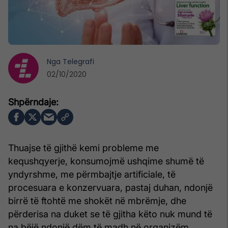
Nga
Telegrafi
02/10/2020
Thuajse të gjithë kemi probleme me
kequshqyerje, konsumojmë ushqime shumë të
yndyrshme, me përmbajtje artificiale, të
procesuara e konzervuara, pastaj duhan, ndonjë
birrë të ftohtë me shokët në mbrëmje, dhe
përderisa na duket se të gjitha këto nuk mund të
na bëjë ndonjë dëm të madh në organizëm,