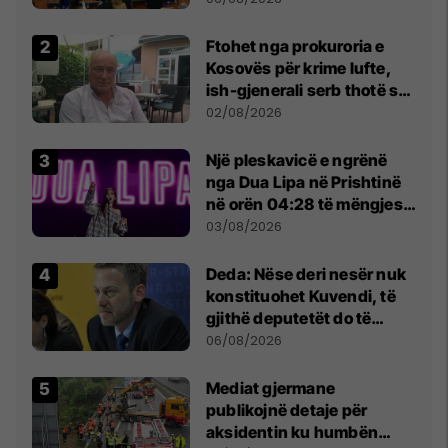
Ftohet nga prokuroria e
Kosovës për krime lufte,
ish-gjenerali serb thotë se
dikush e tradhtoi në
02/08/2026
Beograd
Një pleskavicë e ngrënë
nga Dua Lipa në Prishtinë
në orën 04:28 të mëngjesit
- dhe bota digjitale serbe
03/08/2026
shpall gjendjen e luftës
Deda: Nëse deri nesër nuk
konstituohet Kuvendi, të
gjithë deputetët do të
bëjnë shkelje të rëndë
06/08/2026
kushtetuese
Mediat gjermane
publikojnë detaje për
aksidentin ku humbën