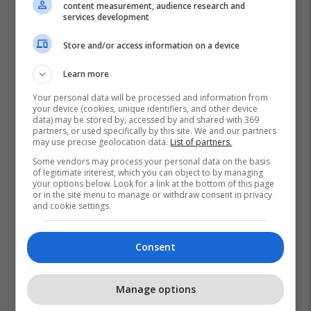
content measurement, audience research and
services development
Store and/or access information on a device
Learn more
Your personal data will be processed and information from
your device (cookies, unique identifiers, and other device
Bipharm
Liveril
Mëlçia
Vitabiotics
data) may be stored by, accessed by and shared with 369
partners, or used specifically by this site. We and our partners
may use precise geolocation data.
List of partners.
Some vendors may process your personal data on the basis
of legitimate interest, which you can object to by managing
your options below. Look for a link at the bottom of this page
or in the site menu to manage or withdraw consent in privacy
and cookie settings.
Consent
Manage options