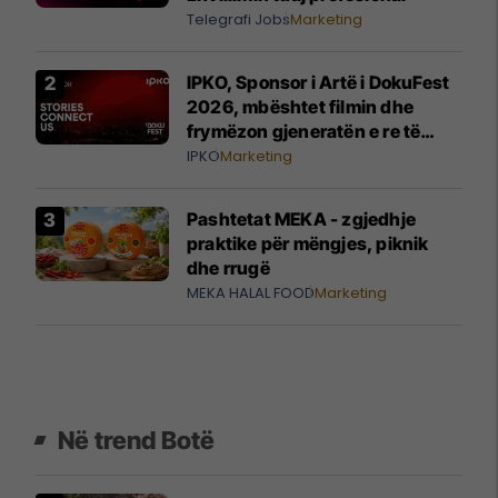
Telegrafi Jobs
Marketing
IPKO, Sponsor i Artë i DokuFest
2026, mbështet filmin dhe
frymëzon gjeneratën e re të
krijuesve
IPKO
Marketing
Pashtetat MEKA - zgjedhje
praktike për mëngjes, piknik
dhe rrugë
MEKA HALAL FOOD
Marketing
Në trend Botë