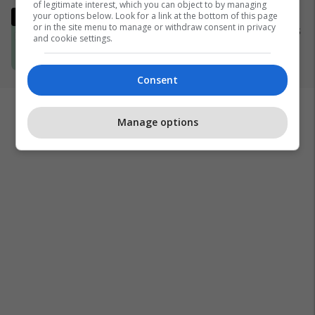
of legitimate interest, which you can object to by managing
Lufta në Iran dhe zhvillimet në
your options below. Look for a link at the bottom of this page
or in the site menu to manage or withdraw consent in privacy
Lindjen e Mesme - MINUTË PAS
and cookie settings.
MINUTE
02/04/2026
Consent
Manage options