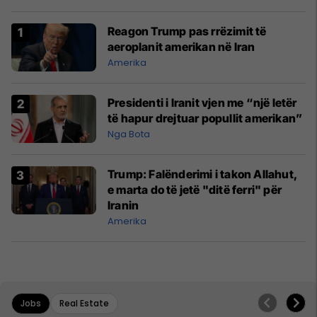
Reagon Trump pas rrëzimit të
aeroplanit amerikan në Iran
Amerika
Presidenti i Iranit vjen me “një letër
të hapur drejtuar popullit amerikan”
Nga Bota
Trump: Falënderimi i takon Allahut,
e marta do të jetë "ditë ferri" për
Iranin
Amerika
Jobs
Real Estate