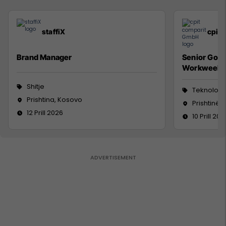
staffiX
cpit
Brand Manager
Senior Go 
Workweek
Shitje
Teknologji
Prishtina, Kosovo
Prishtinë
12 Prill 2026
10 Prill 202