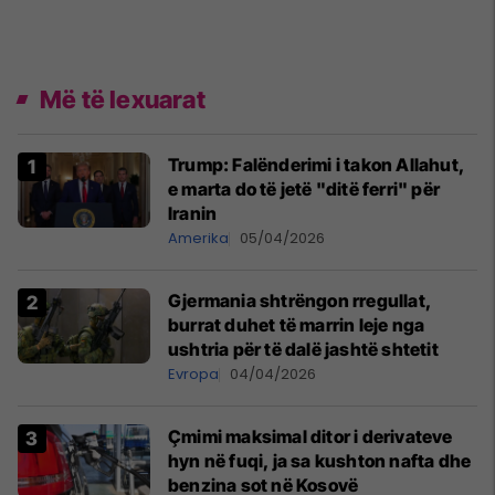
Më të lexuarat
Trump: Falënderimi i takon Allahut,
e marta do të jetë "ditë ferri" për
Iranin
Amerika
05/04/2026
Gjermania shtrëngon rregullat,
burrat duhet të marrin leje nga
ushtria për të dalë jashtë shtetit
Evropa
04/04/2026
Çmimi maksimal ditor i derivateve
hyn në fuqi, ja sa kushton nafta dhe
benzina sot në Kosovë