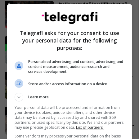
Italia mund të kualifikohet në
Kupën e Botës 2026
pavarësisht humbjes nga
Bosnja dhe Hercegovina
02/04/2026
Telegrafi asks for your consent to use
your personal data for the following
Analisti turk kritikon ashpër
gjestin e Kerem Akturkoglu
purposes:
ndaj Kosovës
01/04/2026
Personalised advertising and content, advertising and
content measurement, audience research and
services development
Gjermania shtrëngon rregullat,
burrat duhet të marrin leje nga
Store and/or access information on a device
ushtria për të dalë jashtë
shtetit
04/04/2026
Learn more
Your personal data will be processed and information from
Trump publikon pamjet e
your device (cookies, unique identifiers, and other device
shkatërrimit të urës iraniane,
data) may be stored by, accessed by and shared with 369
partners, or used specifically by this site. We and our partners
më e larta në Lindjen e Mesme:
may use precise geolocation data.
List of partners.
Shumë gjëra të tjera do të
02/04/2026
Some vendors may process your personal data on the basis
pasojnë