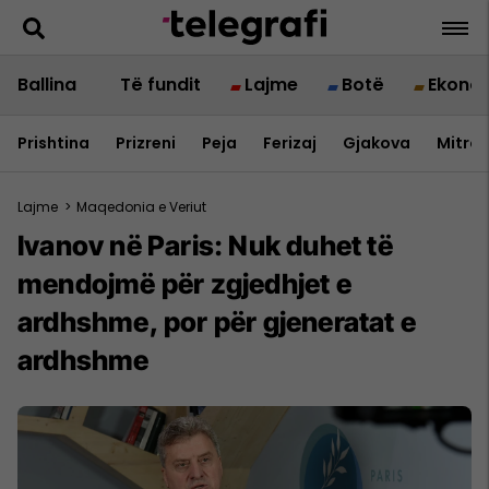
Ballina
Të fundit
Lajme
Botë
Ekono
Prishtina
Prizreni
Peja
Ferizaj
Gjakova
Mitrov
Lajme
>
Maqedonia e Veriut
Ivanov në Paris: Nuk duhet të
mendojmë për zgjedhjet e
ardhshme, por për gjeneratat e
ardhshme