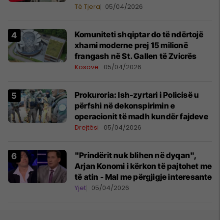
Të Tjera
05/04/2026
Komuniteti shqiptar do të ndërtojë
xhami moderne prej 15 milionë
frangash në St. Gallen të Zvicrës
Kosovë
05/04/2026
Prokuroria: Ish-zyrtari i Policisë u
përfshi në dekonspirimin e
operacionit të madh kundër fajdeve
Drejtësi
05/04/2026
"Prindërit nuk blihen në dyqan",
Arjan Konomi i kërkon të pajtohet me
të atin - Mal me përgjigje interesante
Yjet
05/04/2026