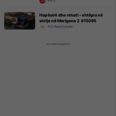
kurrë!
IPKO
Hapësirë dhe rehati - shtëpia në
shitje në Marigona 2 #15095
Pro Real Estate