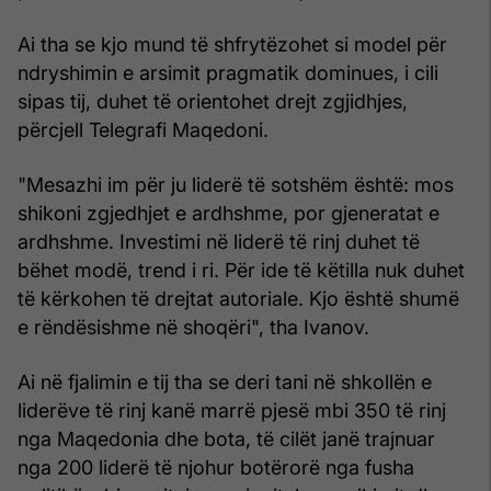
Ai tha se kjo mund të shfrytëzohet si model për
ndryshimin e arsimit pragmatik dominues, i cili
sipas tij, duhet të orientohet drejt zgjidhjes,
përcjell Telegrafi Maqedoni.
"Mesazhi im për ju liderë të sotshëm është: mos
shikoni zgjedhjet e ardhshme, por gjeneratat e
ardhshme. Investimi në liderë të rinj duhet të
bëhet modë, trend i ri. Për ide të këtilla nuk duhet
të kërkohen të drejtat autoriale. Kjo është shumë
e rëndësishme në shoqëri", tha Ivanov.
Ai në fjalimin e tij tha se deri tani në shkollën e
liderëve të rinj kanë marrë pjesë mbi 350 të rinj
nga Maqedonia dhe bota, të cilët janë trajnuar
nga 200 liderë të njohur botërorë nga fusha