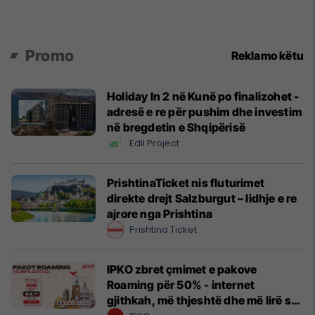
Promo
Reklamo këtu
Holiday In 2 në Kunë po finalizohet -
adresë e re për pushim dhe investim
në bregdetin e Shqipërisë
Edil Project
PrishtinaTicket nis fluturimet
direkte drejt Salzburgut – lidhje e re
ajrore nga Prishtina
Prishtina Ticket
IPKO zbret çmimet e pakove
Roaming për 50% - internet
gjithkah, më thjeshtë dhe më lirë se