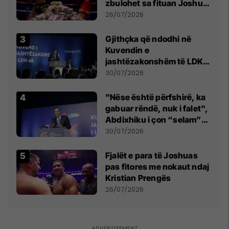
zbulohet sa fituan Joshua
e Prenga
26/07/2026
Gjithçka që ndodhi në
Kuvendin e
jashtëzakonshëm të LDK-
së
30/07/2026
"Nëse është përfshirë, ka
gabuar rëndë, nuk i falet",
Abdixhiku i çon “selam”
Përparim Ramës
30/07/2026
Fjalët e para të Joshuas
pas fitores me nokaut ndaj
Kristian Prengës
26/07/2026