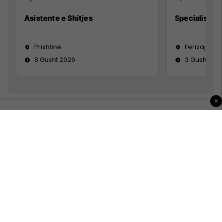
Asistente e Shitjes
Specialist Mi
Prishtinë
Ferizaj
8 Gusht 2026
3 Gusht 20
×