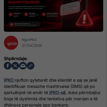
Nga
IPKO
27/04/2026
IPKO
njofton qytetarët dhe klientët e saj se janë
identifikuar mesazhe mashtruese (SMS) që po
qarkullojnë në emër të
IPKO-së
, duke përmbajtur
linqe të dyshimta dhe tentativa për marrjen e të
dhënave personale apo bankare.