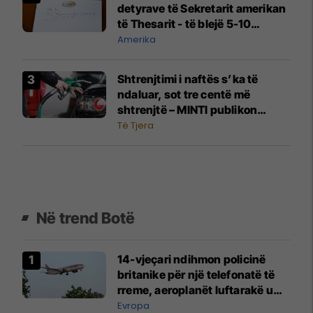
detyrave të Sekretarit amerikan
të Thesarit - të blejë 5-10
miliardë dollarë jen japonezë
Amerika
Shtrenjtimi i naftës s’ka të
ndaluar, sot tre centë më
shtrenjtë – MINTI publikon
çmimet
Të Tjera
Në trend Botë
14-vjeçari ndihmon policinë
britanike për një telefonatë të
rreme, aeroplanët luftarakë u
ngritën në ajër për të
Evropa