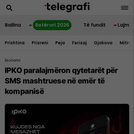
Ballina
Botërori 2026
Të fundit
Lajme
Prishtina
Prizreni
Peja
Ferizaj
Gjakova
Mitrov
Ekonomi
IPKO paralajmëron qytetarët për
SMS mashtruese në emër të
kompanisë