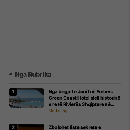
Nga Rubrika
Nga brigjet e Jonit në Forbes:
Green Coast Hotel sjell historinë
e re të Rivierës Shqiptare në
skenën ndërkombëtare
Marketing
Zbulohet lista sekrete e