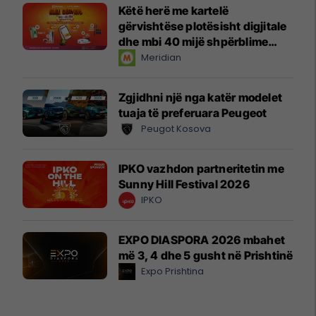
Këtë herë me kartelë
gërvishtëse plotësisht digjitale
dhe mbi 40 mijë shpërblime
instant!
Meridian
Zgjidhni një nga katër modelet
tuaja të preferuara Peugeot
Peugot Kosova
IPKO vazhdon partneritetin me
Sunny Hill Festival 2026
IPKO
EXPO DIASPORA 2026 mbahet
më 3, 4 dhe 5 gusht në Prishtinë
Expo Prishtina