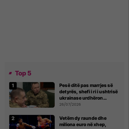
Top 5
Pesë ditë pas marrjes së
detyrës, shefi i ri i ushtrisë
ukrainase urdhëron
kontroll të madh
26/07/2026
Vetëm dy raunde dhe
miliona euro në xhep,