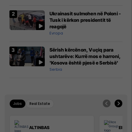
interceptuar fluturaken e Qatar
Airways që po shkonte drejt
Ukrainasit sulmohen në Poloni -
Mançesterit
Tusk i kërkon presidentit të
reagojë
Evropa
Sërish kërcënon, Vuçiq para
ushtarëve: Kurrë mos e harroni,
'Kosova është pjesë e Serbisë'
Serbia
Jobs
Real Estate
ALTINBAS
Elkos