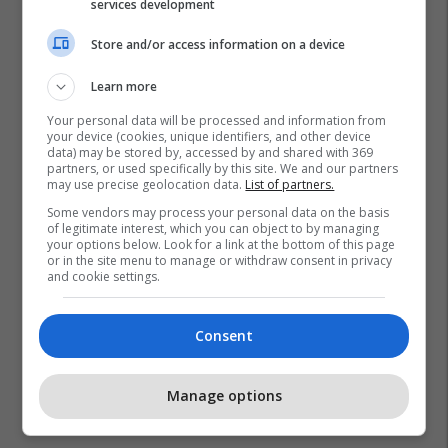
services development
Store and/or access information on a device
Learn more
Ipko
Kanale Zyrtare
Mborjtja
Your personal data will be processed and information from
your device (cookies, unique identifiers, and other device
Mesazhe Mashtruese
Njoftim
Sms Mashtruese
data) may be stored by, accessed by and shared with 369
partners, or used specifically by this site. We and our partners
Te Dhena Personale
Verifikimi
may use precise geolocation data.
List of partners.
Some vendors may process your personal data on the basis
of legitimate interest, which you can object to by managing
your options below. Look for a link at the bottom of this page
or in the site menu to manage or withdraw consent in privacy
and cookie settings.
Consent
Manage options