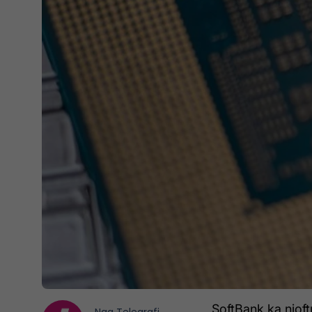
SoftBank ka njoftu