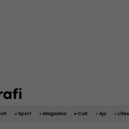
ech
Sport
Magazina
Cult
Ajo
Life