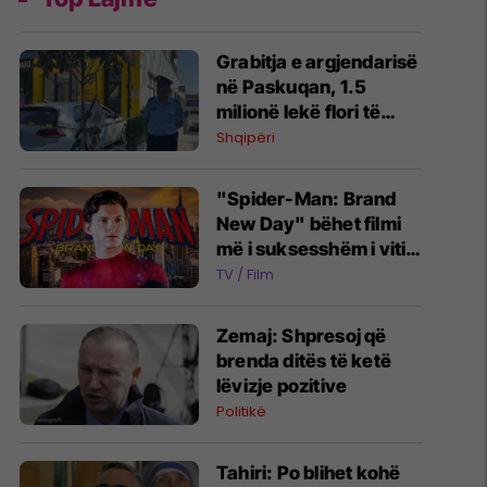
Grabitja e argjendarisë
në Paskuqan, 1.5
milionë lekë flori të
vjedhura - një nga
Shqipëri
autorët dyshohet se
ishte paraqitur më parë
"Spider-Man: Brand
si klient
New Day" bëhet filmi
më i suksesshëm i vitit
2026 - kalon 1 miliard
TV / Film
euro fitime
Zemaj: Shpresoj që
brenda ditës të ketë
lëvizje pozitive
Politikë
Tahiri: Po blihet kohë