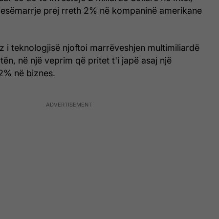
jesëmarrje prej rreth 2% në kompaninë amerikane
z i teknologjisë njoftoi marrëveshjen multimiliardë
ën, në një veprim që pritet t'i japë asaj një
 2% në biznes.