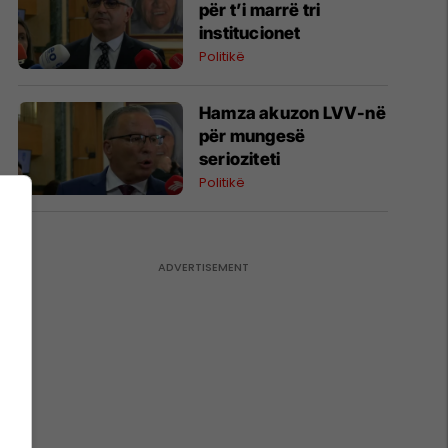
për t’i marrë tri
institucionet
Politikë
Hamza akuzon LVV-në
për mungesë
serioziteti
Politikë