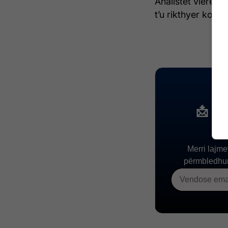
Analistët vlerësoj
t’u rikthyer konk