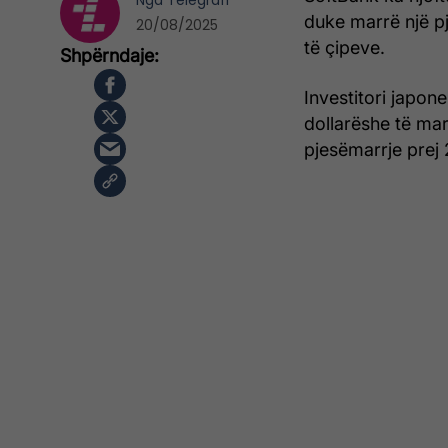
Nga
Telegrafi
duke marrë një p
20/08/2025
të çipeve.
Investitori japone
dollarëshe të mart
pjesëmarrje prej