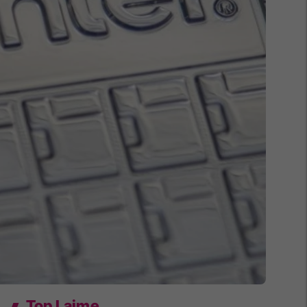
Top Lajme