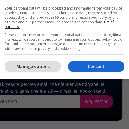
në se kjo lëvizje mund të jetë një shans për Intel për
urrencën në tregun e çipeve. /Telegrafi/
Your personal data will be processed and information from your device
(cookies, unique identifiers, and other device data) may be stored by,
accessed by and shared with 369 partners, or used specifically by this
site. We and our partners may use precise geolocation data.
List of
partners.
Some vendors may process your personal data on the basis of legitimate
interest, which you can object to by managing your options below. Look
for a link at the bottom of this page or in the site menu to manage or
withdraw consent in privacy and cookie settings.
Manage options
Consent