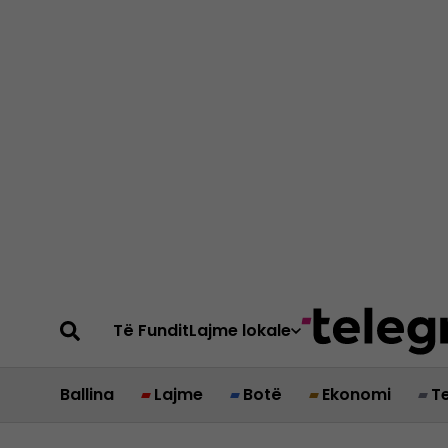
Të Fundit
Lajme lokale
Ballina
Lajme
Botë
Ekonomi
T