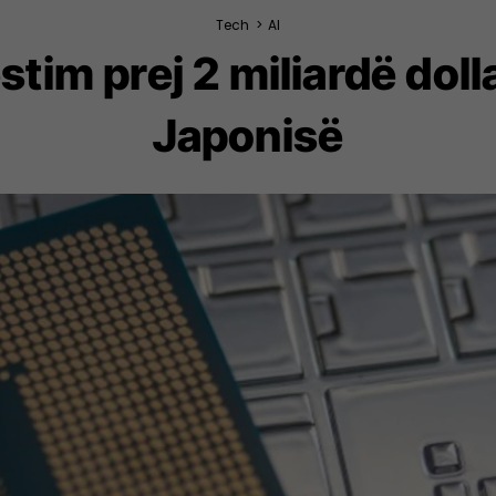
Tech
>
AI
estim prej 2 miliardë do
Japonisë