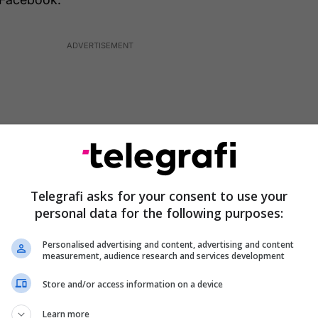
Telegrafi asks for your consent to use your
personal data for the following purposes:
Personalised advertising and content, advertising and content
measurement, audience research and services development
t i janë bashkëngjitur edhe disa fotografi ku shihet
Store and/or access information on a device
hvilluar në afërsi të stacionit të autobusëve në
Learn more