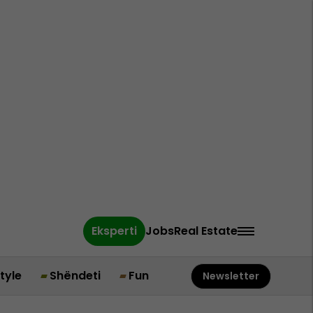
Eksperti
Jobs
Real Estate
style
Shëndeti
Fun
Newsletter