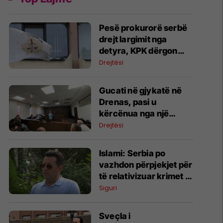
Pesë prokurorë serbë
drejt largimit nga
detyra, KPK dërgon
emrat në Presidencë
Drejtësi
​Gucati në gjykatë në
Drenas, pasi u
kërcënua nga një
person në Facebook
Drejtësi
Islami: Serbia po
vazhdon përpjekjet për
të relativizuar krimet e
luftës në Kosovë
Siguri
Sveçla i