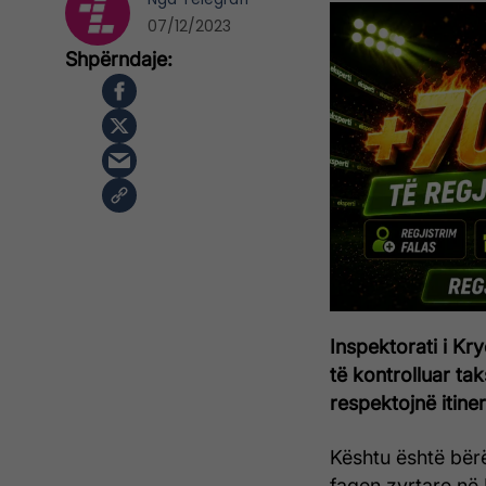
07/12/2023
Inspektorati i Kr
të kontrolluar ta
respektojnë itiner
Kështu është bërë
faqen zyrtare në