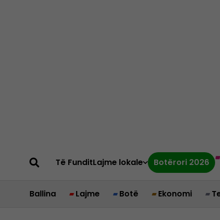
Të Fundit
Lajme lokale
Botërori 2026
Ballina
Lajme
Botë
Ekonomi
T