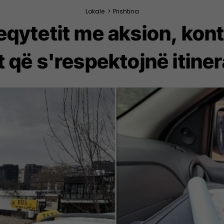
Lokale
>
Prishtina
yeqytetit me aksion, kont
 që s'respektojnë itinera