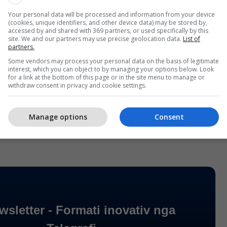
Your personal data will be processed and information from your device
(cookies, unique identifiers, and other device data) may be stored by,
ryeqytetit, përveç aktiviteteve të ndryshme ditore,
accessed by and shared with 369 partners, or used specifically by this
e aksionin e kontrolleve të taxive të paautorizuar
site. We and our partners may use precise geolocation data.
List of
partners.
 nuk respektojnë itinerarin e tyre dhe qarkullojnë
Some vendors may process your personal data on the basis of legitimate
kryeqytetit”, ka bërë të ditur Inspektorati.
interest, which you can object to by managing your options below. Look
for a link at the bottom of this page or in the site menu to manage or
withdraw consent in privacy and cookie settings.
Manage options
Consent