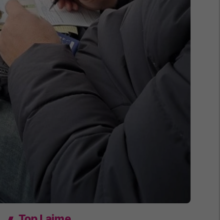
Top Lajme