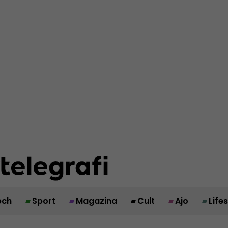
ech
Sport
Magazina
Cult
Ajo
Life