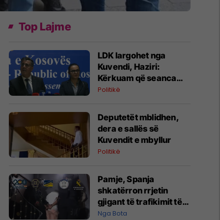
Top Lajme
LDK largohet nga
Kuvendi, Haziri:
Kërkuam që seanca
konstituive të mbahet
Politikë
sonte
Deputetët mblidhen,
dera e sallës së
Kuvendit e mbyllur
Politikë
Pamje, Spanja
shkatërron rrjetin
gjigant të trafikimit të
emigrantëve dhe
Nga Bota