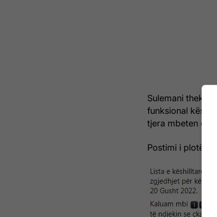
Sulemani thekson
funksional këshil
tjera mbeten që 
Postimi i plotë: