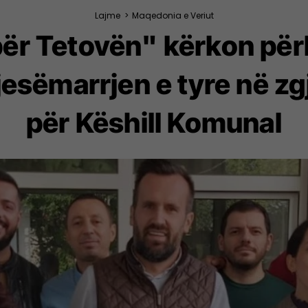
Lajme
>
Maqedonia e Veriut
 për Tetovën" kërkon për
pjesëmarrjen e tyre në zg
për Këshill Komunal