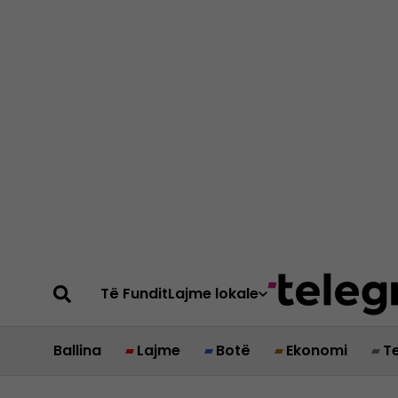
Të Fundit
Lajme lokale
Ballina
Lajme
Botë
Ekonomi
T