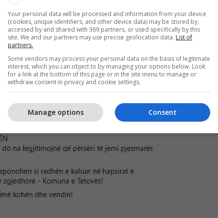
Your personal data will be processed and information from your device
(cookies, unique identifiers, and other device data) may be stored by,
accessed by and shared with 369 partners, or used specifically by this
site. We and our partners may use precise geolocation data.
List of
partners.
Some vendors may process your personal data on the basis of legitimate
interest, which you can object to by managing your options below. Look
for a link at the bottom of this page or in the site menu to manage or
withdraw consent in privacy and cookie settings.
Manage options
Consent