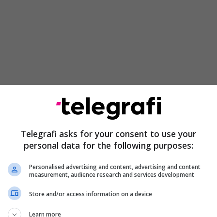
 se disa punë janë kryer për kaq kohë sa ishte
li i komunës së Tetovës, ndërsa dhe disa punë të
të kryhen në të ardhmen.
Telegrafi asks for your consent to use your
personal data for the following purposes:
Personalised advertising and content, advertising and content
measurement, audience research and services development
Store and/or access information on a device
Learn more