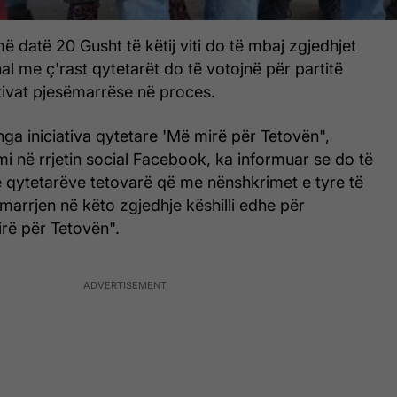
më datë 20 Gusht të këtij viti do të mbaj zgjedhjet
al me ç'rast qytetarët do të votojnë për partitë
ativat pjesëmarrëse në proces.
a iniciativa qytetare 'Më mirë për Tetovën",
i në rrjetin social Facebook, ka informuar se do të
e qytetarëve tetovarë që me nënshkrimet e tyre të
ëmarrjen në këto zgjedhje këshilli edhe për
irë për Tetovën".