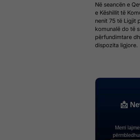
Në seancën e Qev
e Këshillit të Ko
nenit 75 të Ligjit 
komunalë do të s
përfundimtare dh
dispozita ligjore.