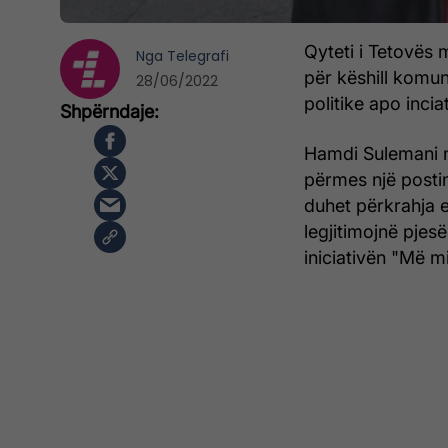
Qyteti i Tetovës 
Nga
Telegrafi
për këshill komun
28/06/2022
politike apo inci
Hamdi Sulemani ng
përmes një postim
duhet përkrahja 
legjitimojnë pjes
iniciativën "Më m