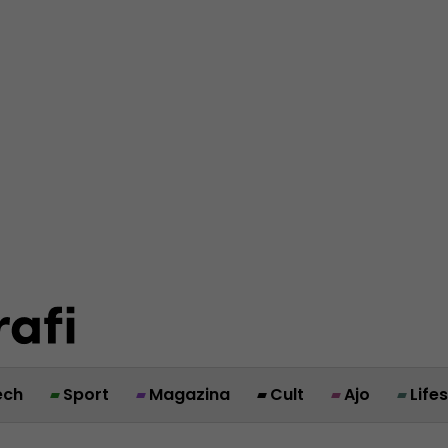
ech
Sport
Magazina
Cult
Ajo
Life