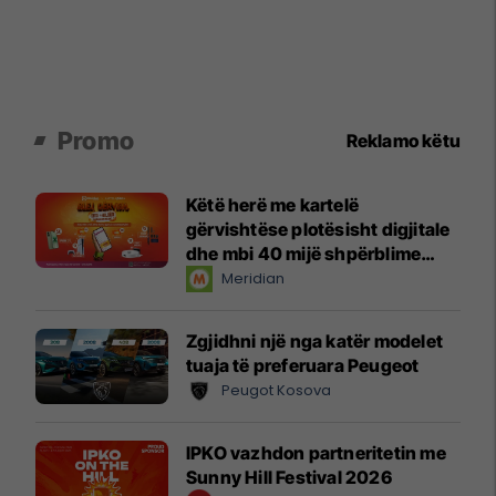
Promo
Reklamo këtu
Këtë herë me kartelë
gërvishtëse plotësisht digjitale
dhe mbi 40 mijë shpërblime
instant!
Meridian
Zgjidhni një nga katër modelet
tuaja të preferuara Peugeot
Peugot Kosova
IPKO vazhdon partneritetin me
Sunny Hill Festival 2026