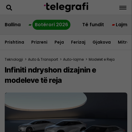
Ballina
Botërori 2026
Të fundit
Lajme
Prishtina
Prizreni
Peja
Ferizaj
Gjakova
Mitrov
Teknologji
>
Auto & Transport
>
Auto-lajme
>
Modelet e Reja
Infiniti ndryshon dizajnin e
modeleve të reja