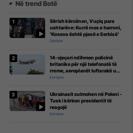
Në trend Botë
Sërish kërcënon, Vuçiq para
ushtarëve: Kurrë mos e harroni,
'Kosova është pjesë e Serbisë'
Serbia
14-vjeçari ndihmon policinë
britanike për një telefonatë të
rreme, aeroplanët luftarakë u
ngritën në ajër për të
Evropa
interceptuar fluturaken e Qatar
Airways që po shkonte drejt
Ukrainasit sulmohen në Poloni -
Mançesterit
Tusk i kërkon presidentit të
reagojë
Evropa