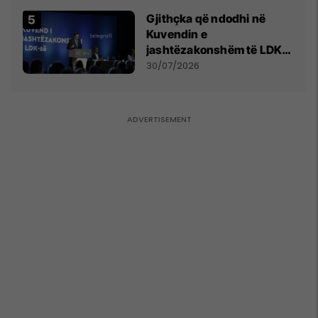
Gjithçka që ndodhi në
Kuvendin e
jashtëzakonshëm të LDK-
së
30/07/2026