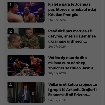
Fjalët e para të Joshuas
pas fitores me nokaut ndaj
Kristian Prengës
26/07/2026
Pesë ditë pas marrjes së
detyrës, shefi i ri i ushtrisë
ukrainase urdhëron
kontroll të madh
26/07/2026
Vetëm dy raunde dhe
miliona euro në xhep,
zbulohet sa fituan Joshua
e Prenga
26/07/2026
Vëllai iu etiketua si pjesëtar
i grupit të Arkanit, Drejtori i
Ekonomisë në Prizren
mohon pretendimet
24/07/2026