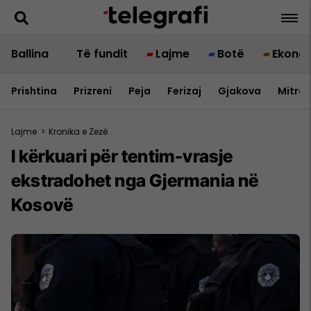
Ballina
Të fundit
Lajme
Botë
Ekono
Prishtina
Prizreni
Peja
Ferizaj
Gjakova
Mitrov
Lajme
>
Kronika e Zezë
I kërkuari për tentim-vrasje
ekstradohet nga Gjermania në
Kosovë