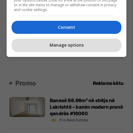
your options below. Look for a link at the bottom of this page
or in the site menu to manage or withdraw consent in privacy
and cookie settings.
Consent
Manage options
Promo
Reklamo këtu
Banesë 98.96m² në shitje në
Lakrishtë – banim modern pranë
qendrës #16060
Pro Real Estate