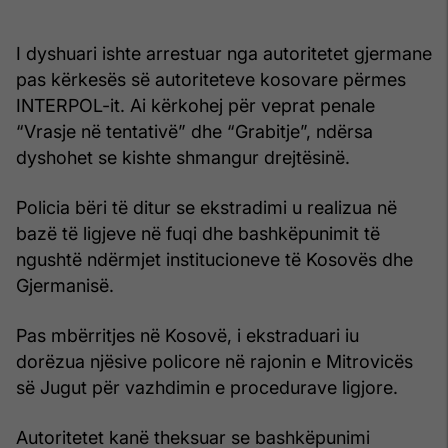
I dyshuari ishte arrestuar nga autoritetet gjermane
pas kërkesës së autoriteteve kosovare përmes
INTERPOL-it. Ai kërkohej për veprat penale
“Vrasje në tentativë” dhe “Grabitje”, ndërsa
dyshohet se kishte shmangur drejtësinë.
Policia bëri të ditur se ekstradimi u realizua në
bazë të ligjeve në fuqi dhe bashkëpunimit të
ngushtë ndërmjet institucioneve të Kosovës dhe
Gjermanisë.
Pas mbërritjes në Kosovë, i ekstraduari iu
dorëzua njësive policore në rajonin e Mitrovicës
së Jugut për vazhdimin e procedurave ligjore.
Autoritetet kanë theksuar se bashkëpunimi