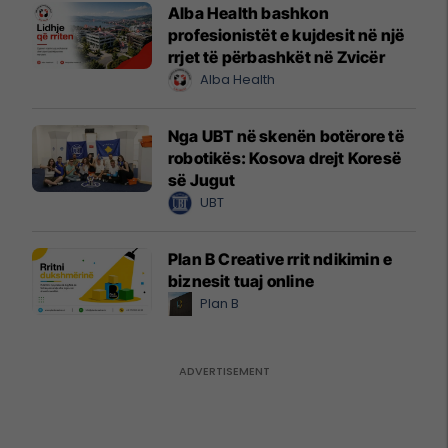
Alba Health bashkon
profesionistët e kujdesit në një
rrjet të përbashkët në Zvicër
Alba Health
Nga UBT në skenën botërore të
robotikës: Kosova drejt Koresë
së Jugut
UBT
Plan B Creative rrit ndikimin e
biznesit tuaj online
Plan B