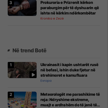
Prokuroria e Prizrenit kërkon
paraburgim për të dyshuarin që
ishte në kërkim ndërkombëtar
Kronika e Zezë
Në trend Botë
Ukrainasit i kapin ushtarët rusë
në befasi, ishin duke fjetur në
strehimoret e kamufluara
Evropa
Meteorologët me parashikime të
reja: Ndryshime ekstreme,
muajt e ardhshëm do të jenë të