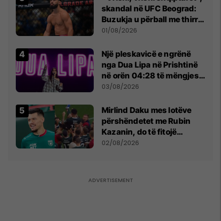
skandal në UFC Beograd:
Buzukja u përball me thirrje
anti-shqiptare nga
01/08/2026
tribunat
Një pleskavicë e ngrënë
nga Dua Lipa në Prishtinë
në orën 04:28 të mëngjesit
- dhe bota digjitale serbe
03/08/2026
shpall gjendjen e luftës
Mirlind Daku mes lotëve
përshëndetet me Rubin
Kazanin, do të fitojë
miliona te Spartak Moska
02/08/2026