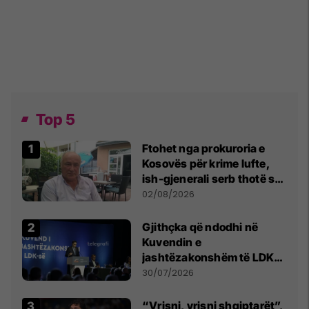
Top 5
Ftohet nga prokuroria e
Kosovës për krime lufte,
ish-gjenerali serb thotë se
dikush e tradhtoi në
02/08/2026
Beograd
Gjithçka që ndodhi në
Kuvendin e
jashtëzakonshëm të LDK-
së
30/07/2026
“Vrisni, vrisni shqiptarët”,