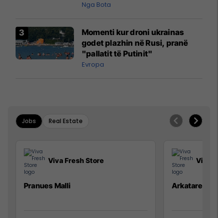
pazakontë
Nga Bota
Momenti kur droni ukrainas
godet plazhin në Rusi, pranë
"pallatit të Putinit"
Evropa
Jobs
Real Estate
Viva Fresh Store
Viva F
Pranues Malli
Arkatare