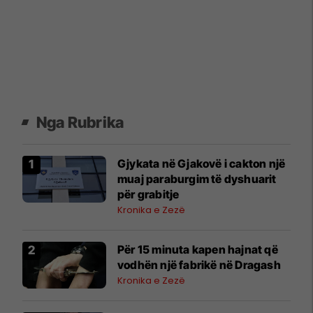
Nga Rubrika
Gjykata në Gjakovë i cakton një
muaj paraburgim të dyshuarit
për grabitje
Kronika e Zezë
Për 15 minuta kapen hajnat që
vodhën një fabrikë në Dragash
Kronika e Zezë