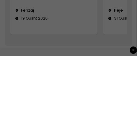
Ferizaj
Pejë
19 Gusht 2026
31 Gusht 20
×