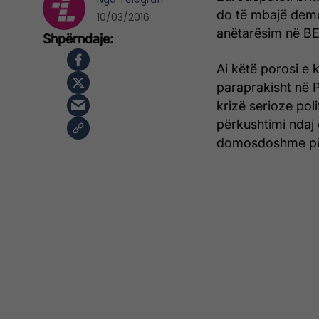
do të mbajë demo
10/03/2016
anëtarësim në BE
Ai këtë porosi e k
paraprakisht në 
krizë serioze pol
përkushtimi ndaj 
domosdoshme për 