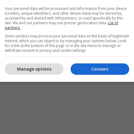
Your personal data will be processed and information from your device
(cookies, unique identifiers, and other device data) may be stored by,
accessed by and shared with 369 partners, or used specifically by this
site. We and our partners may use precise geolocation data.
List of
partners.
Some vendors may process your personal data on the basis of legitimate
interest, which you can object to by managing your options below. Look
for a link at the bottom of this page or in the site menu to manage or
withdraw consent in privacy and cookie settings.
Manage options
Consent