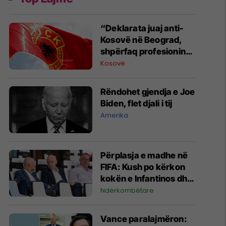
“Deklarata juaj anti-
Kosovë në Beograd,
shpërfaq profesionin
tënd para se të
Kosovë
bëheshe president”,
OVL e UÇK-së i reagon
Rëndohet gjendja e Joe
Zelenskyt
Biden, flet djali i tij
Amerika
Përplasja e madhe në
FIFA: Kush po kërkon
kokën e Infantinos dhe
kush po e mbron?
Ndërkombëtare
Vance paralajmëron: