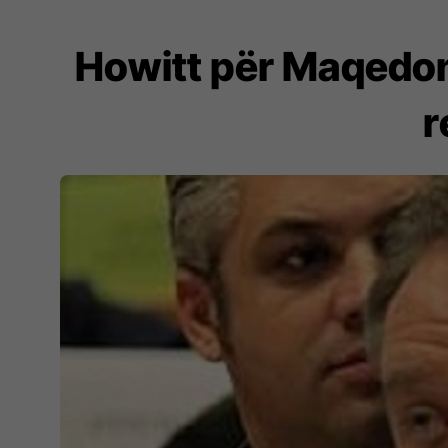
Howitt për Maqedon
r