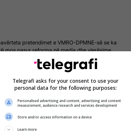
ë pavërteta pretendimet e VMRO-DPMNE-së se ka
të mos pasur reforma në media dhe vlerësime
 se këto çështje nuk kanë qenë aspak, pjesë e
eje, siç pretendohet nga ajo parti. /Telegrafi/
Telegrafi asks for your consent to use your
personal data for the following purposes:
Personalised advertising and content, advertising and content
measurement, audience research and services development
Store and/or access information on a device
Learn more