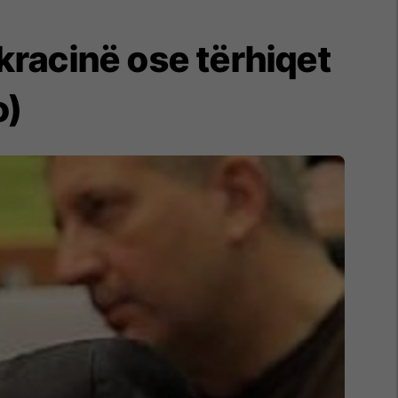
racinë ose tërhiqet
o)