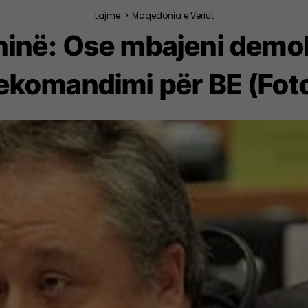
Lajme
>
Maqedonia e Veriut
inë: Ose mbajeni demok
ekomandimi për BE (Fot