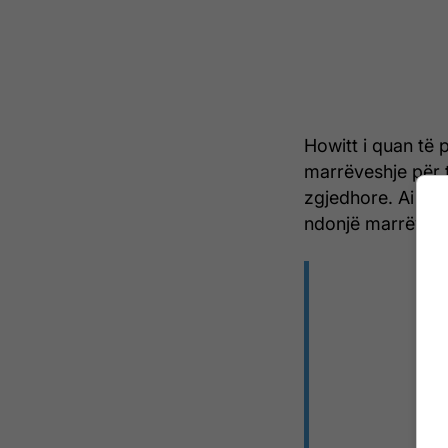
Howitt i quan t
marrëveshje për 
zgjedhore. Ai tha
ndonjë marrëveshj