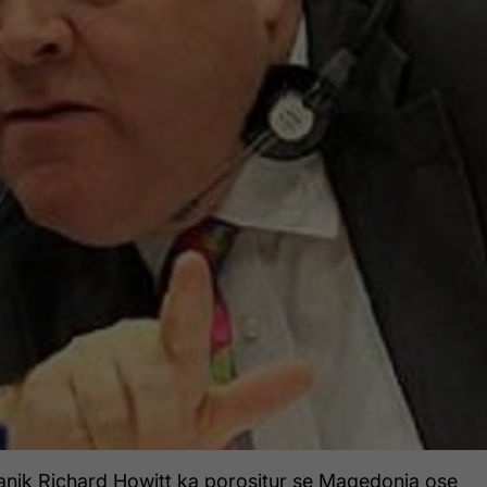
tanik Richard Howitt ka porositur se Maqedonia ose