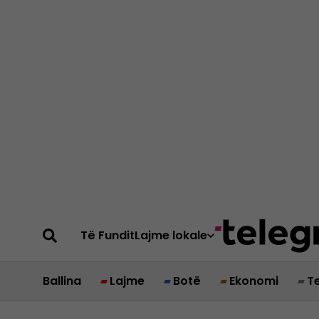
Të Fundit
Lajme lokale
Ballina
Lajme
Botë
Ekonomi
T