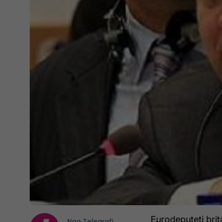
Eurodeputeti bri
Nga
Telegrafi