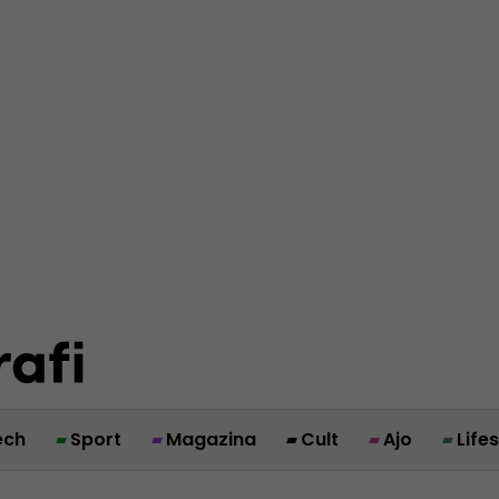
ech
Sport
Magazina
Cult
Ajo
Life