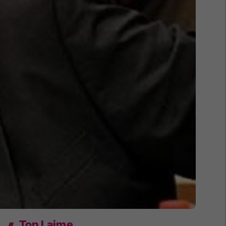
Top Lajme