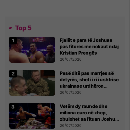
Top 5
Fjalët e para të Joshuas
pas fitores me nokaut ndaj
Kristian Prengës
26/07/2026
Pesë ditë pas marrjes së
detyrës, shefi i ri i ushtrisë
ukrainase urdhëron
kontroll të madh
26/07/2026
Vetëm dy raunde dhe
miliona euro në xhep,
zbulohet sa fituan Joshua
e Prenga
26/07/2026