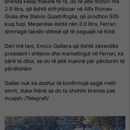
Brenda kësaj makine të re, do të jetë motori me
2.9 litra, që është shfrytëzuar në Alfa Romeo
Giulia dhe Stelvio Quadrifoglia, që prodhon 505
kuaj fuqi. Meqenëse është nën 3.0 litra, Ferrari
shmnagë taksën shtesë që të paguajë në Kinë.
Deri më tani, Enrico Galliera që është zëvendës
president i shitjeve dhe marketingut në Ferrari, ka
bërë të ditur, se do të jetë makinë për përdorim të
përditshëm.
Gallier nuk ka dashur të konfirmojë asgjë rreth
emrit, duke thënë se do ta shohim brenda pak
muajsh. /Telegrafi/