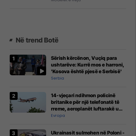
Në trend Botë
Sërish kërcënon, Vuçiq para
ushtarëve: Kurrë mos e harroni,
'Kosova është pjesë e Serbisë'
Serbia
14-vjeçari ndihmon policinë
britanike për një telefonatë të
rreme, aeroplanët luftarakë u
ngritën në ajër për të
Evropa
interceptuar fluturaken e Qatar
Airways që po shkonte drejt
Ukrainasit sulmohen në Poloni -
Mançesterit