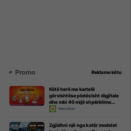
Promo
Reklamo këtu
Këtë herë me kartelë
gërvishtëse plotësisht digjitale
dhe mbi 40 mijë shpërblime
instant!
Meridian
Zgjidhni një nga katër modelet