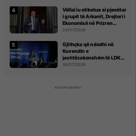
Vëllai iu etiketua si pjesëtar
i grupit të Arkanit, Drejtori i
Ekonomisë në Prizren
mohon pretendimet
24/07/2026
Gjithçka që ndodhi në
Kuvendin e
jashtëzakonshëm të LDK-
së
30/07/2026