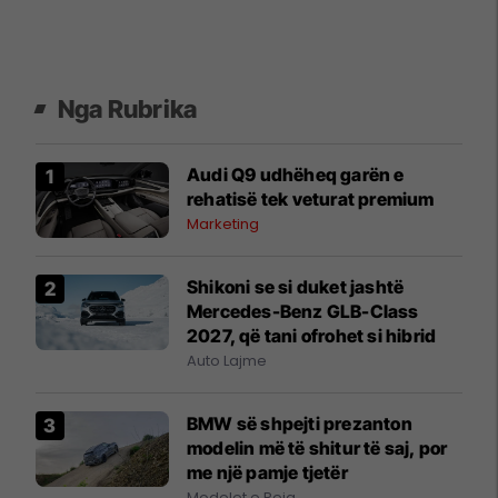
Nga Rubrika
Audi Q9 udhëheq garën e
rehatisë tek veturat premium
Marketing
Shikoni se si duket jashtë
Mercedes-Benz GLB-Class
2027, që tani ofrohet si hibrid
Auto Lajme
BMW së shpejti prezanton
modelin më të shitur të saj, por
me një pamje tjetër
Modelet e Reja