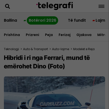
Ballina
Botërori 2026
Të fundit
Lajme
Prishtina
Prizreni
Peja
Ferizaj
Gjakova
Mitrov
Teknologji
>
Auto & Transport
>
Auto-lajme
>
Modelet e Reja
Hibridi i ri nga Ferrari, mund të
emërohet Dino (Foto)