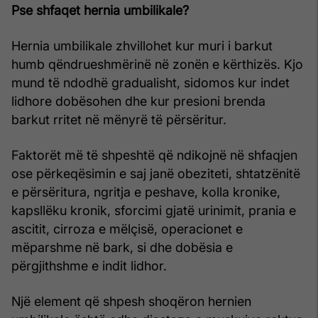
Pse shfaqet hernia umbilikale?
Hernia umbilikale zhvillohet kur muri i barkut
humb qëndrueshmërinë në zonën e kërthizës. Kjo
mund të ndodhë gradualisht, sidomos kur indet
lidhore dobësohen dhe kur presioni brenda
barkut rritet në mënyrë të përsëritur.
Faktorët më të shpeshtë që ndikojnë në shfaqjen
ose përkeqësimin e saj janë obeziteti, shtatzënitë
e përsëritura, ngritja e peshave, kolla kronike,
kapsllëku kronik, sforcimi gjatë urinimit, prania e
ascitit, cirroza e mëlçisë, operacionet e
mëparshme në bark, si dhe dobësia e
përgjithshme e indit lidhor.
Një element që shpesh shoqëron hernien