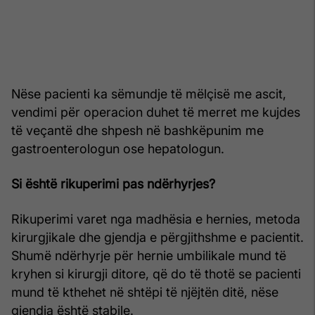
Nëse pacienti ka sëmundje të mëlçisë me ascit,
vendimi për operacion duhet të merret me kujdes
të veçantë dhe shpesh në bashkëpunim me
gastroenterologun ose hepatologun.
Si është rikuperimi pas ndërhyrjes?
Rikuperimi varet nga madhësia e hernies, metoda
kirurgjikale dhe gjendja e përgjithshme e pacientit.
Shumë ndërhyrje për hernie umbilikale mund të
kryhen si kirurgji ditore, që do të thotë se pacienti
mund të kthehet në shtëpi të njëjtën ditë, nëse
gjendja është stabile.