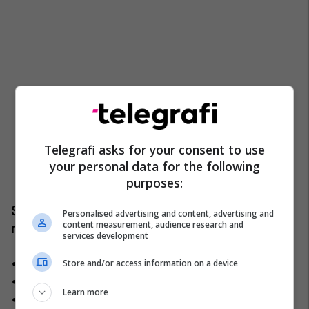
Telegrafi asks for your consent to use
your personal data for the following
purposes:
Shenjat e alarmit që kërkojnë vizitë të
Personalised advertising and content, advertising and
content measurement, audience research and
menjëhershme janë:
services development
• dhimbje e fortë, e papritur ose në përkeqësim
Store and/or access information on a device
• fryrje që nuk kthehet më brenda
Learn more
• skuqje, nxirje ose nxehtësi e lëkurës mbi hernie