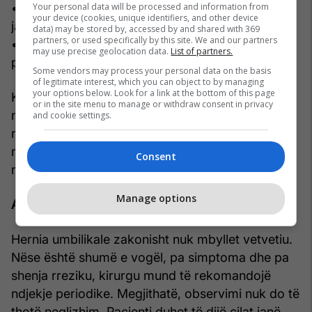
Your personal data will be processed and information from
• të vjella, fryrje barku, ndalim i gazrave ose
your device (cookies, unique identifiers, and other device
jashtëqitjes
data) may be stored by, accessed by and shared with 369
partners, or used specifically by this site. We and our partners
• temperaturë ose përkeqësim i gjendjes së
may use precise geolocation data.
List of partners.
përgjithshme
Some vendors may process your personal data on the basis
of legitimate interest, which you can object to by managing
your options below. Look for a link at the bottom of this page
Këto shenja nuk duhet të trajtohen në shtëpi dhe
or in the site menu to manage or withdraw consent in privacy
nuk duhet pritur që të kalojnë vetvetiu. Në këto
and cookie settings.
raste nevojitet kontroll urgjent, sepse vonesa
mund të rrisë rrezikun për dëmtim të zorrës dhe
Consent
ndërhyrje më të ndërlikuar.
Manage options
A mund të trajtohet pa operacion?
Hernia umbilikale zakonisht nuk mbyllet vetvetiu.
Nëse është shumë e vogël, pa simptoma dhe pa
shenja rreziku, kirurgu mund të rekomandojë
ndjekje periodike. Megjithatë, observimi nuk do të
thotë neglizhim. Pacienti duhet të dijë cilat janë