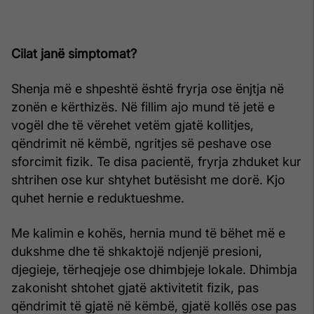
Cilat janë simptomat?
Shenja më e shpeshtë është fryrja ose ënjtja në
zonën e kërthizës. Në fillim ajo mund të jetë e
vogël dhe të vërehet vetëm gjatë kollitjes,
qëndrimit në këmbë, ngritjes së peshave ose
sforcimit fizik. Te disa pacientë, fryrja zhduket kur
shtrihen ose kur shtyhet butësisht me dorë. Kjo
quhet hernie e reduktueshme.
Me kalimin e kohës, hernia mund të bëhet më e
dukshme dhe të shkaktojë ndjenjë presioni,
djegieje, tërheqjeje ose dhimbjeje lokale. Dhimbja
zakonisht shtohet gjatë aktivitetit fizik, pas
qëndrimit të gjatë në këmbë, gjatë kollës ose pas