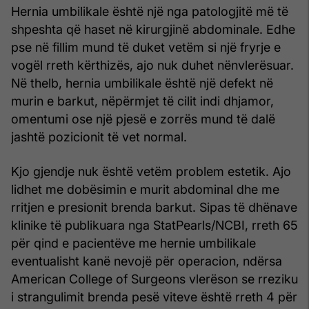
Hernia umbilikale është një nga patologjitë më të
shpeshta që haset në kirurgjinë abdominale. Edhe
pse në fillim mund të duket vetëm si një fryrje e
vogël rreth kërthizës, ajo nuk duhet nënvlerësuar.
Në thelb, hernia umbilikale është një defekt në
murin e barkut, nëpërmjet të cilit indi dhjamor,
omentumi ose një pjesë e zorrës mund të dalë
jashtë pozicionit të vet normal.
Kjo gjendje nuk është vetëm problem estetik. Ajo
lidhet me dobësimin e murit abdominal dhe me
rritjen e presionit brenda barkut. Sipas të dhënave
klinike të publikuara nga StatPearls/NCBI, rreth 65
për qind e pacientëve me hernie umbilikale
eventualisht kanë nevojë për operacion, ndërsa
American College of Surgeons vlerëson se rreziku
i strangulimit brenda pesë viteve është rreth 4 për