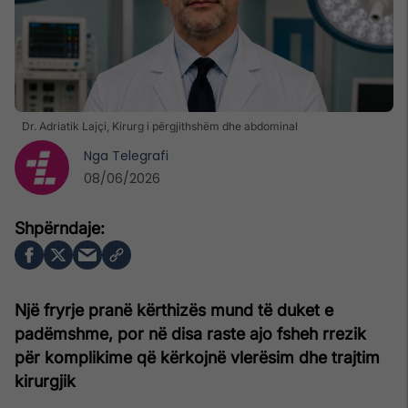
Dr. Adriatik Lajçi, Kirurg i përgjithshëm dhe abdominal
Nga
Telegrafi
08/06/2026
Një fryrje pranë kërthizës mund të duket e
padëmshme, por në disa raste ajo fsheh rrezik
për komplikime që kërkojnë vlerësim dhe trajtim
kirurgjik