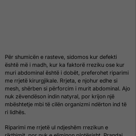
Për shumicën e rasteve, sidomos kur defekti
është më i madh, kur ka faktorë rreziku ose kur
muri abdominal është i dobët, preferohet riparimi
me rrjetë kirurgjikale. Rrjeta, e njohur edhe si
mesh, shërben si përforcim i murit abdominal. Ajo
nuk zëvendëson indin natyral, por krijon një
mbështetje mbi të cilën organizmi ndërton ind të
ri lidhës.
Riparimi me rrjetë ul ndjeshëm rrezikun e
rikthimit, por nuk e eliminon plotësisht. Prandaj,