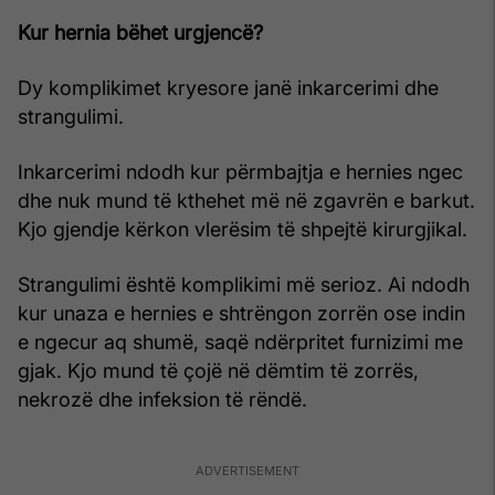
Kur hernia bëhet urgjencë?
Dy komplikimet kryesore janë inkarcerimi dhe
strangulimi.
Inkarcerimi ndodh kur përmbajtja e hernies ngec
dhe nuk mund të kthehet më në zgavrën e barkut.
Kjo gjendje kërkon vlerësim të shpejtë kirurgjikal.
Strangulimi është komplikimi më serioz. Ai ndodh
kur unaza e hernies e shtrëngon zorrën ose indin
e ngecur aq shumë, saqë ndërpritet furnizimi me
gjak. Kjo mund të çojë në dëmtim të zorrës,
nekrozë dhe infeksion të rëndë.