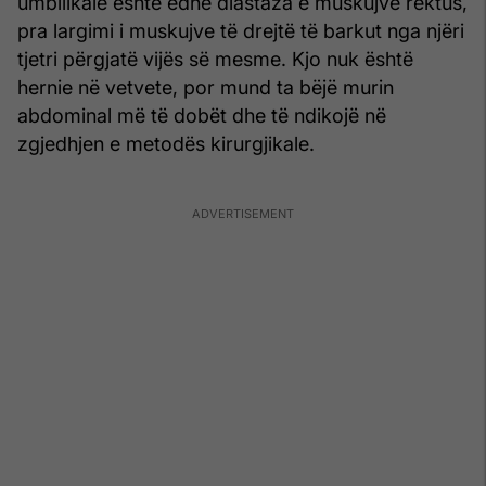
umbilikale është edhe diastaza e muskujve rektus,
pra largimi i muskujve të drejtë të barkut nga njëri
tjetri përgjatë vijës së mesme. Kjo nuk është
hernie në vetvete, por mund ta bëjë murin
abdominal më të dobët dhe të ndikojë në
zgjedhjen e metodës kirurgjikale.