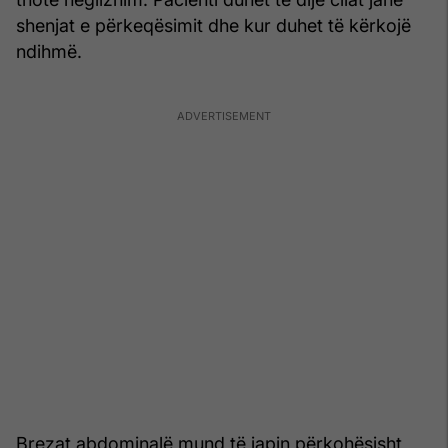
shenjat e përkeqësimit dhe kur duhet të kërkojë
ndihmë.
Brezat abdominalë mund të japin përkohësisht