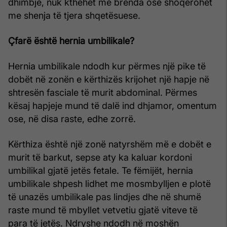
dhimbje, nuk kthehet më brenda ose shoqërohet
me shenja të tjera shqetësuese.
Çfarë është hernia umbilikale?
Hernia umbilikale ndodh kur përmes një pike të
dobët në zonën e kërthizës krijohet një hapje në
shtresën fasciale të murit abdominal. Përmes
kësaj hapjeje mund të dalë ind dhjamor, omentum
ose, në disa raste, edhe zorrë.
Kërthiza është një zonë natyrshëm më e dobët e
murit të barkut, sepse aty ka kaluar kordoni
umbilikal gjatë jetës fetale. Te fëmijët, hernia
umbilikale shpesh lidhet me mosmbylljen e plotë
të unazës umbilikale pas lindjes dhe në shumë
raste mund të mbyllet vetvetiu gjatë viteve të
para të jetës. Ndryshe ndodh në moshën