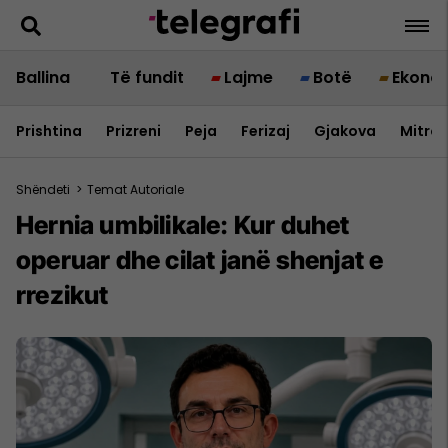
Ballina
Të fundit
Lajme
Botë
Ekono
Prishtina
Prizreni
Peja
Ferizaj
Gjakova
Mitrov
Shëndeti
>
Temat Autoriale
Hernia umbilikale: Kur duhet
operuar dhe cilat janë shenjat e
rrezikut