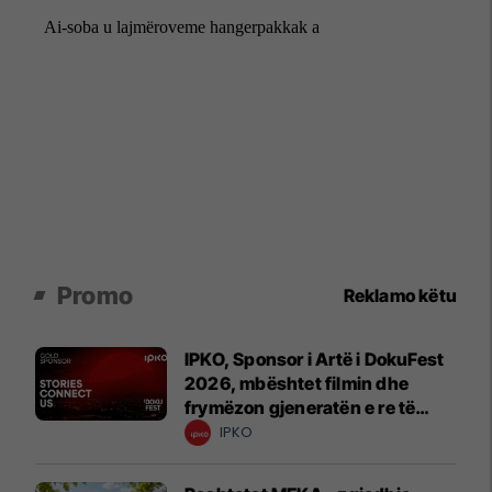
Promo
Reklamo këtu
IPKO, Sponsor i Artë i DokuFest
2026, mbështet filmin dhe
frymëzon gjeneratën e re të
krijuesve
IPKO