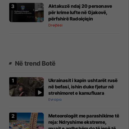
Aktakuzë ndaj 20 personave
për krime lufte në Gjakovë,
përfshirë Radoiçiqin
Drejtësi
Në trend Botë
Ukrainasit i kapin ushtarët rusë
në befasi, ishin duke fjetur në
strehimoret e kamufluara
Evropa
Meteorologët me parashikime të
reja: Ndryshime ekstreme,
muajt e ardhshëm do të jenë të