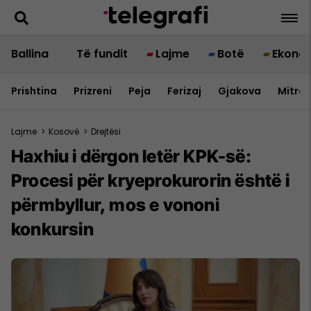
Ballina
Të fundit
Lajme
Botë
Ekono
Prishtina
Prizreni
Peja
Ferizaj
Gjakova
Mitrov
Lajme
>
Kosovë
>
Drejtësi
Haxhiu i dërgon letër KPK-së:
Procesi për kryeprokurorin është i
përmbyllur, mos e vononi
konkursin