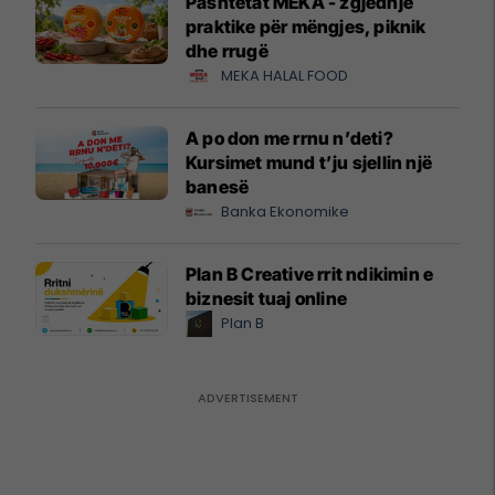
Pashtetat MEKA - zgjedhje
praktike për mëngjes, piknik
dhe rrugë
MEKA HALAL FOOD
A po don me rrnu n’deti?
Kursimet mund t’ju sjellin një
banesë
Banka Ekonomike
Plan B Creative rrit ndikimin e
biznesit tuaj online
Plan B