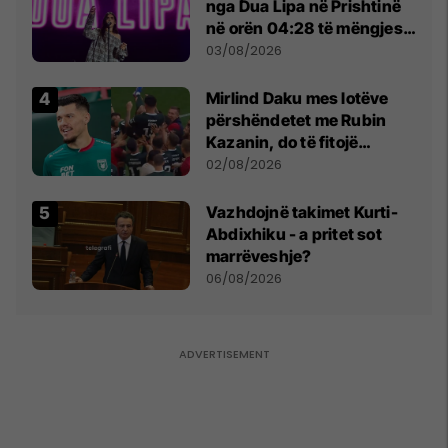
nga Dua Lipa në Prishtinë
në orën 04:28 të mëngjesit
- dhe bota digjitale serbe
03/08/2026
shpall gjendjen e luftës
Mirlind Daku mes lotëve
përshëndetet me Rubin
Kazanin, do të fitojë
miliona te Spartak Moska
02/08/2026
Vazhdojnë takimet Kurti-
Abdixhiku - a pritet sot
marrëveshje?
06/08/2026