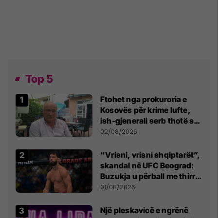
Top 5
Ftohet nga prokuroria e
Kosovës për krime lufte,
ish-gjenerali serb thotë se
dikush e tradhtoi në
02/08/2026
Beograd
“Vrisni, vrisni shqiptarët”,
skandal në UFC Beograd:
Buzukja u përball me thirrje
anti-shqiptare nga
01/08/2026
tribunat
Një pleskavicë e ngrënë