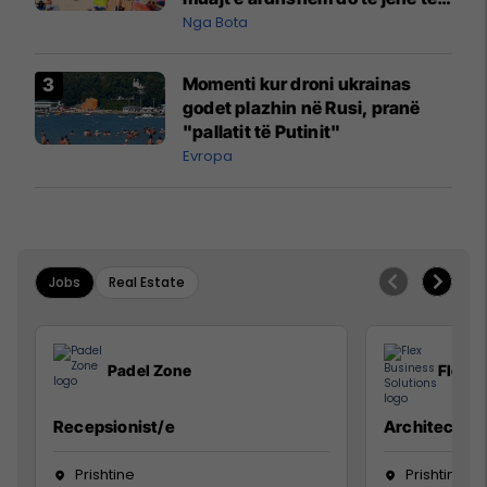
pazakontë
Nga Bota
Momenti kur droni ukrainas
godet plazhin në Rusi, pranë
"pallatit të Putinit"
Evropa
Jobs
Real Estate
Padel Zone
Flex B
Recepsionist/e
Architect
Prishtine
Prishtinë