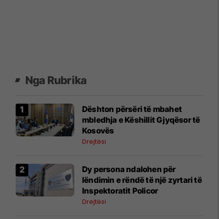
Nga Rubrika
​Dështon përsëri të mbahet
mbledhja e Këshillit Gjyqësor të
Kosovës
Drejtësi
Dy persona ndalohen për
lëndimin e rëndë të një zyrtari të
Inspektoratit Policor
Drejtësi