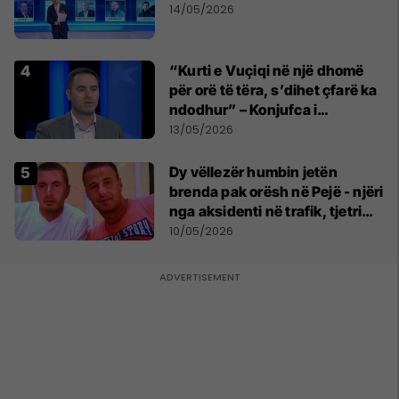
14/05/2026
“Kurti e Vuçiqi në një dhomë
për orë të tëra, s’dihet çfarë ka
ndodhur” – Konjufca i
përgjigjet Osmanit
13/05/2026
Dy vëllezër humbin jetën
brenda pak orësh në Pejë - njëri
nga aksidenti në trafik, tjetri
nga sëmundja
10/05/2026