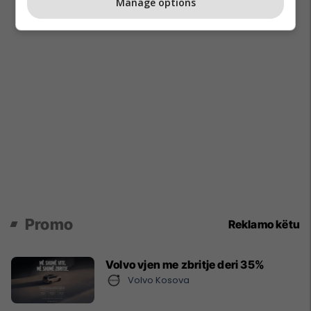
Manage options
Promo
Reklamo këtu
Volvo vjen me zbritje deri 35%
Volvo Kosova