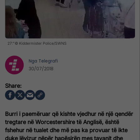
27:"© Kiddermister Police/SWNS
Nga
Telegrafi
30/07/2018
Burri i paemëruar që kishte vjedhur në një qendër
tregtare në Worcestershire të Anglisë, është
fshehur në tualet dhe më pas ka provuar të ikte
duke lëvizur nëpër hapësirën mes tavanit dhe