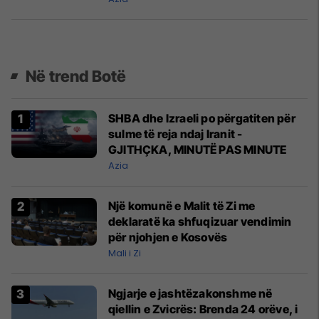
Në trend Botë
SHBA dhe Izraeli po përgatiten për
sulme të reja ndaj Iranit -
GJITHÇKA, MINUTË PAS MINUTE
Azia
Një komunë e Malit të Zi me
deklaratë ka shfuqizuar vendimin
për njohjen e Kosovës
Mali i Zi
Ngjarje e jashtëzakonshme në
qiellin e Zvicrës: Brenda 24 orëve, i