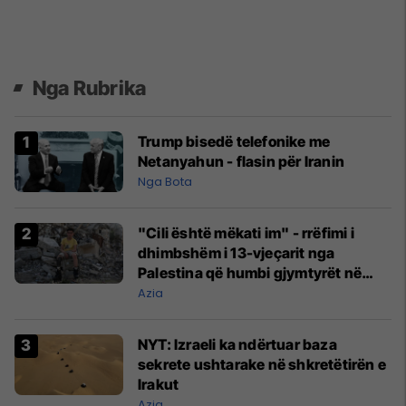
Nga Rubrika
Trump bisedë telefonike me
Netanyahun - flasin për Iranin
Nga Bota
"Cili është mëkati im" - rrëfimi i
dhimbshëm i 13-vjeçarit nga
Palestina që humbi gjymtyrët në
luftë
Azia
NYT: Izraeli ka ndërtuar baza
sekrete ushtarake në shkretëtirën e
Irakut
Azia