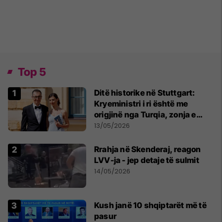
Top 5
Ditë historike në Stuttgart:
Kryeministri i ri është me
origjinë nga Turqia, zonja e
parë një shqiptare nga
13/05/2026
Kanadaja
Rrahja në Skenderaj, reagon
LVV-ja - jep detaje të sulmit
14/05/2026
Kush janë 10 shqiptarët më të
pasur