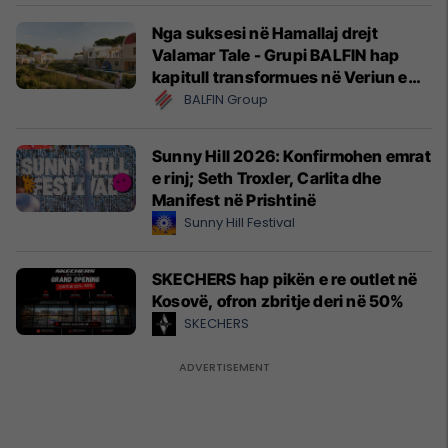
Nga suksesi në Hamallaj drejt
Valamar Tale - Grupi BALFIN hap
kapitull transformues në Veriun e
Shqipërisë
BALFIN Group
Sunny Hill 2026: Konfirmohen emrat
e rinj; Seth Troxler, Carlita dhe
Manifest në Prishtinë
Sunny Hill Festival
SKECHERS hap pikën e re outlet në
Kosovë, ofron zbritje deri në 50%
SKECHERS