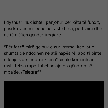
I dyshuari nuk ishte i panjohur për këta të fundit,
pasi ka vjedhur edhe në raste tjera, përfshirë dhe
në të njëjtën qendër tregtare.
“Për fat të mirë që nuk e zuri rryma, kabllot e
shumta që ndodhen në atë hapësirë, apo t’i binte
ndonjë sipër ndonjë klienti”, është komentuar
rasti, teksa raportohet se ajo po qëndron në
mbajtje. /Telegrafi/