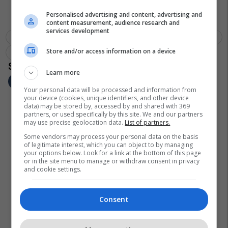
Personalised advertising and content, advertising and
content measurement, audience research and
services development
Angli
Policia
Hajni
Qendra Tregtare
Worcestershire
Store and/or access information on a device
Vjedhje
Plafoni
Learn more
Your personal data will be processed and information from
your device (cookies, unique identifiers, and other device
data) may be stored by, accessed by and shared with 369
partners, or used specifically by this site. We and our partners
may use precise geolocation data.
List of partners.
Some vendors may process your personal data on the basis
of legitimate interest, which you can object to by managing
your options below. Look for a link at the bottom of this page
or in the site menu to manage or withdraw consent in privacy
and cookie settings.
Consent