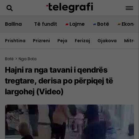
Ballina
Të fundit
Lajme
Botë
Ekono
Prishtina
Prizreni
Peja
Ferizaj
Gjakova
Mitrov
Botë
>
Nga Bota
Hajni ra nga tavani i qendrës
tregtare, derisa po përpiqej të
largohej (Video)