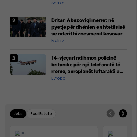
Serbia
Dritan Abazoviqi merret në
pyetje për dhënien e shtetësisë
së nderit biznesmenit kosovar
Mali i Zi
14-vjeçari ndihmon policinë
britanike për një telefonatë të
rreme, aeroplanët luftarakë u
ngritën në ajër për të
Evropa
interceptuar fluturaken e Qatar
Airways që po shkonte drejt
Mançesterit
Jobs
Real Estate