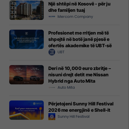
Një shtëpi në Kosovë - për ju
dhe familjen tuaj
Mercom Company
Profesionet me rritjen më të
shpejtë në botë janë pjesë e
ofertës akademike të UBT-së
UBT
Deri në 10,000 euro zbritje –
nisuni drejt detit me Nissan
Hybrid nga Auto Mita
Auto Mita
Përjetojeni Sunny Hill Festival
2026 me energjinë e Shell-it
Sunny Hill Festival