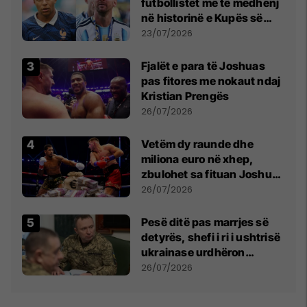
futbollistët më të mëdhenj
në historinë e Kupës së
Botës, Messi mbetet i dyti
23/07/2026
Fjalët e para të Joshuas
pas fitores me nokaut ndaj
Kristian Prengës
26/07/2026
Vetëm dy raunde dhe
miliona euro në xhep,
zbulohet sa fituan Joshua
e Prenga
26/07/2026
Pesë ditë pas marrjes së
detyrës, shefi i ri i ushtrisë
ukrainase urdhëron
kontroll të madh
26/07/2026