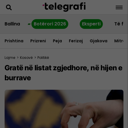
Ballina
Botërori 2026
Eksperti
Të fu
Prishtina
Prizreni
Peja
Ferizaj
Gjakova
Mitrov
Lajme
>
Kosovë
>
Politikë
Gratë në listat zgjedhore, në hijen e
burrave