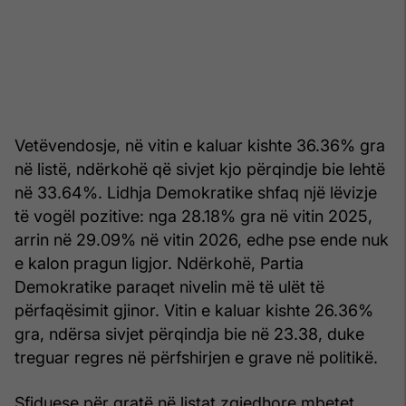
Vetëvendosje, në vitin e kaluar kishte 36.36% gra
në listë, ndërkohë që sivjet kjo përqindje bie lehtë
në 33.64%. Lidhja Demokratike shfaq një lëvizje
të vogël pozitive: nga 28.18% gra në vitin 2025,
arrin në 29.09% në vitin 2026, edhe pse ende nuk
e kalon pragun ligjor. Ndërkohë, Partia
Demokratike paraqet nivelin më të ulët të
përfaqësimit gjinor. Vitin e kaluar kishte 26.36%
gra, ndërsa sivjet përqindja bie në 23.38, duke
treguar regres në përfshirjen e grave në politikë.
Sfiduese për gratë në listat zgjedhore mbetet