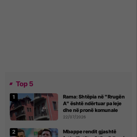
Top 5
Rama: Shtëpia në "Rrugën
A" është ndërtuar pa leje
dhe në pronë komunale
22/07/2026
Mbappe rendit gjashtë