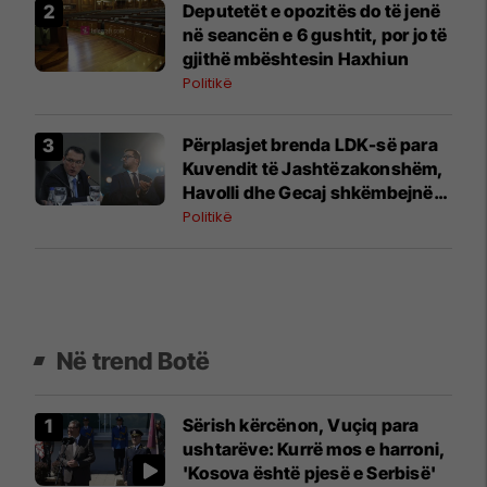
Deputetët e opozitës do të jenë
në seancën e 6 gushtit, por jo të
gjithë mbështesin Haxhiun
Politikë
Përplasjet brenda LDK-së para
Kuvendit të Jashtëzakonshëm,
Havolli dhe Gecaj shkëmbejnë
kritika publike
Politikë
Në trend Botë
Sërish kërcënon, Vuçiq para
ushtarëve: Kurrë mos e harroni,
'Kosova është pjesë e Serbisë'