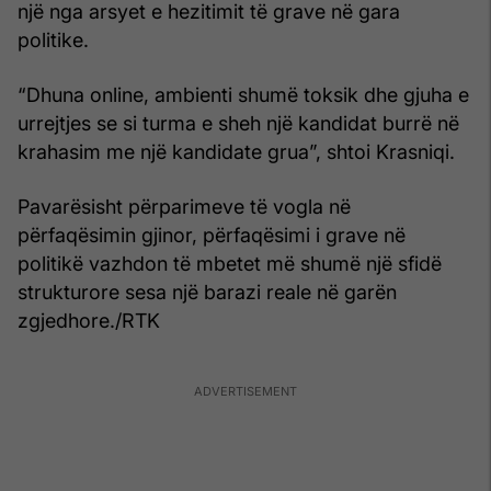
një nga arsyet e hezitimit të grave në gara
politike.
“Dhuna online, ambienti shumë toksik dhe gjuha e
urrejtjes se si turma e sheh një kandidat burrë në
krahasim me një kandidate grua”, shtoi Krasniqi.
Pavarësisht përparimeve të vogla në
përfaqësimin gjinor, përfaqësimi i grave në
politikë vazhdon të mbetet më shumë një sfidë
strukturore sesa një barazi reale në garën
zgjedhore./RTK