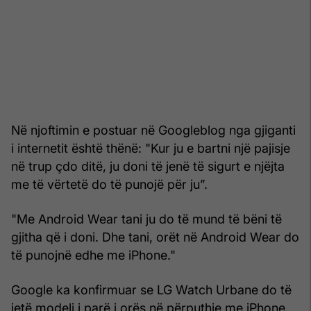
Në njoftimin e postuar në Googleblog nga gjiganti
i internetit është thënë: "Kur ju e bartni një pajisje
në trup çdo ditë, ju doni të jenë të sigurt e njëjta
me të vërtetë do të punojë për ju”.
"Me Android Wear tani ju do të mund të bëni të
gjitha që i doni. Dhe tani, orët në Android Wear do
të punojnë edhe me iPhone."
Google ka konfirmuar se LG Watch Urbane do të
jetë modeli i parë i orës në përputhje me iPhone.