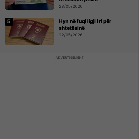
28/05/2026
Hyn në fuqi ligji i ri për
shtetësinë
22/05/2026