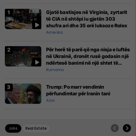
Gjatë bastisjes në Virginia, zyrtarit
të CIA në shtëpi iu gjetën 303
shufra ari dhe 35 orë luksoze Rolex
Amerika
Për herë të parë që nga nisja e luftës
në Ukrainë, dronët rusë godasin një
ndërtesë banimi në një shtet të
NATO-s
Rumania
Trump: Po marr vendimin
përfundimtar për Iranin tani
Azia
Jobs
Real Estate