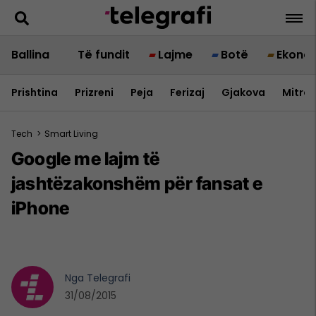
Ballina
Të fundit
Lajme
Botë
Ekono
Prishtina
Prizreni
Peja
Ferizaj
Gjakova
Mitrov
Tech
>
Smart Living
Google me lajm të
jashtëzakonshëm për fansat e
iPhone
Nga
Telegrafi
31/08/2015