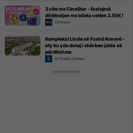
3 vite me CineStar - festojmë
ditëlindjen me bileta vetëm 2.50€!
Cinestar
Kompleksi Linda në Fushë Kosovë -
aty ku çdo detaj i shërben jetës së
përditshme
Al Trade Center