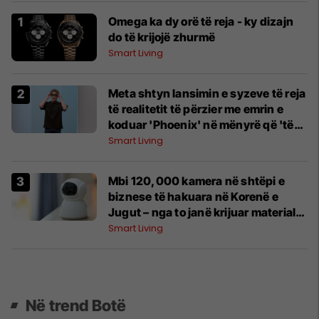
Omega ka dy orë të reja - ky dizajn
do të krijojë zhurmë
Smart Living
Meta shtyn lansimin e syzeve të reja
të realitetit të përzier me emrin e
koduar 'Phoenix' në mënyrë që 'të
marrë detajet siç duhet'
Smart Living
Mbi 120,000 kamera në shtëpi e
biznese të hakuara në Korenë e
Jugut – nga to janë krijuar materiale
seksuale për një faqe të huaj
Smart Living
Në trend Botë