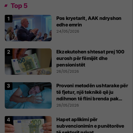
Top 5
Pos kryetarit, AAK ndryshon
edhe emrin
24/05/2026
Ekzekutohen shtesat prej 100
eurosh për fëmijët dhe
pensionistët
26/05/2026
Provoni metodën ushtarake për
të fjetur, një teknikë që ju
ndihmon të flini brenda pak
minutash
26/05/2026
Hapet aplikimi për
subvencionimin e punëtorëve
të sektorit privat