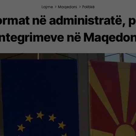
Lajme
>
Maqedoni
>
Politikë
ormat në administratë, p
integrimeve në Maqedon