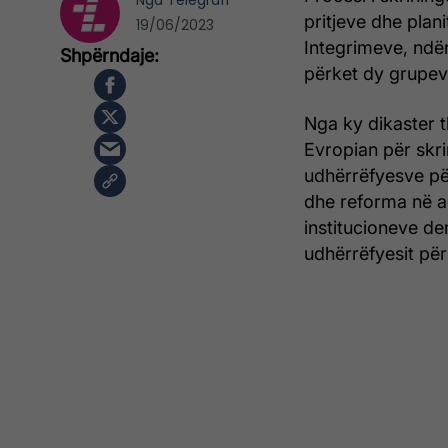
Nga
Telegrafi
pritjeve dhe plani
19/06/2023
Integrimeve, ndër
përket dy grupeve
Nga ky dikaster th
Evropian për skri
udhërrëfyesve për
dhe reforma në ad
institucioneve de
udhërrëfyesit pë