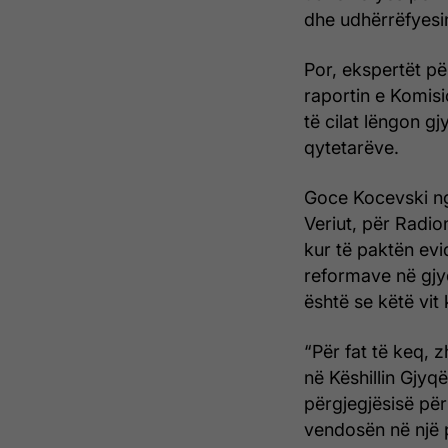
dhe udhërrëfyesin
Por, ekspertët pë
raportin e Komis
të cilat lëngon g
qytetarëve.
Goce Kocevski ng
Veriut, për Radion
kur të paktën evi
reformave në gjyq
është se këtë vit
“Për fat të keq, z
në Këshillin Gjyq
përgjegjësisë për
vendosën në një po