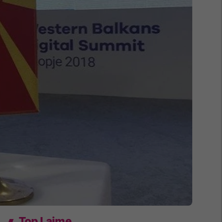
Top Lajme