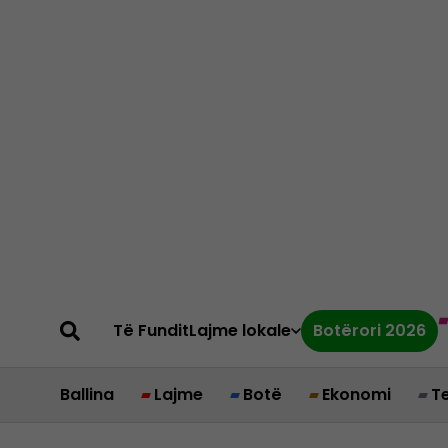
Të Fundit
Lajme lokale
Botërori 2026
Ballina
Lajme
Botë
Ekonomi
T