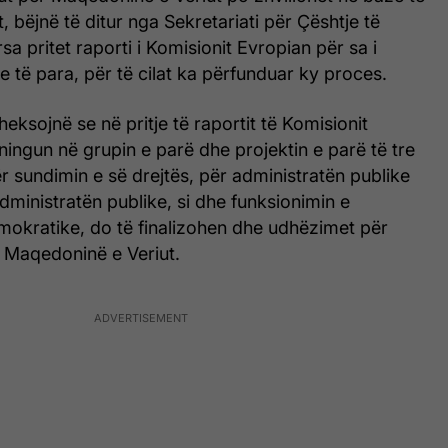
t, bëjnë të ditur nga Sekretariati për Çështje të
sa pritet raporti i Komisionit Evropian për sa i
 të para, për të cilat ka përfunduar ky proces.
eksojnë se në pritje të raportit të Komisionit
ningun në grupin e parë dhe projektin e parë të tre
 sundimin e së drejtës, për administratën publike
ministratën publike, si dhe funksionimin e
mokratike, do të finalizohen dhe udhëzimet për
r Maqedoninë e Veriut.