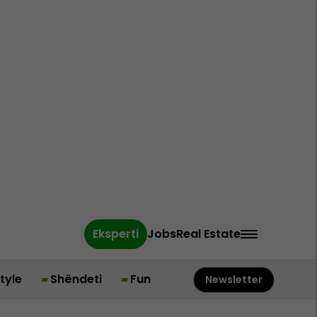
Eksperti
Jobs
Real Estate
style
Shëndeti
Fun
Newsletter