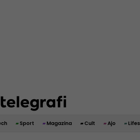
ech
Sport
Magazina
Cult
Ajo
Life