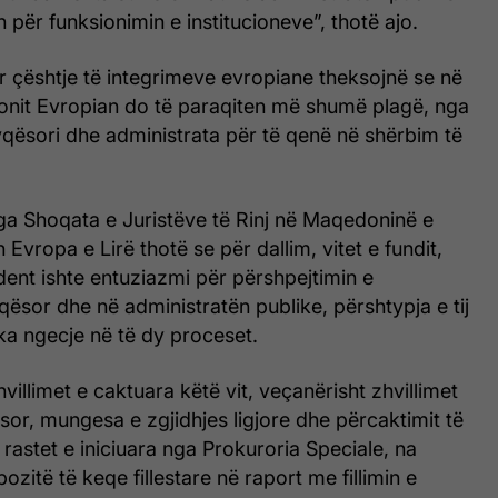
 për funksionimin e institucioneve”, thotë ajo.
r çështje të integrimeve evropiane theksojnë se në
ionit Evropian do të paraqiten më shumë plagë, nga
jyqësori dhe administrata për të qenë në shërbim të
a Shoqata e Juristëve të Rinj në Maqedoninë e
 Evropa e Lirë thotë se për dallim, vitet e fundit,
dent ishte entuziazmi për përshpejtimin e
ësor dhe në administratën publike, përshtypja e tij
 ka ngecje në të dy proceset.
hvillimet e caktuara këtë vit, veçanërisht zhvillimet
ësor, mungesa e zgjidhjes ligjore dhe përcaktimit të
 rastet e iniciuara nga Prokuroria Speciale, na
zitë të keqe fillestare në raport me fillimin e