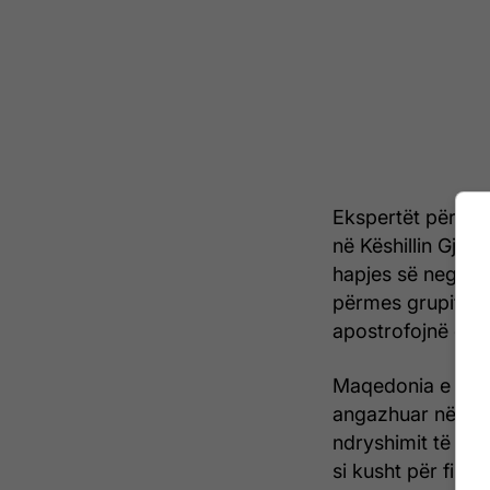
Ekspertët për çës
në Këshillin Gjyqë
hapjes së negociat
përmes grupit të
apostrofojnë edh
Maqedonia e Veriu
angazhuar në tejk
ndryshimit të Kus
si kusht për fill