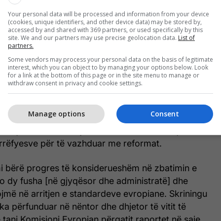
an.
Your personal data will be processed and information from your device
(cookies, unique identifiers, and other device data) may be stored by,
ryshimet kushtetuese deri në nëntor të këtij viti,
accessed by and shared with 369 partners, or used specifically by this
site. We and our partners may use precise geolocation data.
List of
rues për Maqedoninë e Veriut ka rrezik të
partners.
Some vendors may process your personal data on the basis of legitimate
interest, which you can object to by managing your options below. Look
for a link at the bottom of this page or in the site menu to manage or
rore në Sekretariatin për Çështje Evropiane, Drita
withdraw consent in privacy and cookie settings.
cila është zëvendëskryenegociatore për zhvillimin e
nëtarësimin e Maqedonisë së Veriut në BE, për
Manage options
Consent
Lirë thekson se raportet e Komisionit Evropian do
detajuara, të cilat siç thekson, do të ndihmojnë në
ërrëfyesve për të vazhduar me reformat.
emi bërë progres të konsiderueshëm në zbatimin e
o dy fusha [në gjyqësor dhe administratë] dhe
jmë në arritjen e standardeve evropiane. Skriningu
ka përfunduar në nëntor dhe dhjetor të vitit të
 tani Komisioni Evropian përgatit raportet në saje