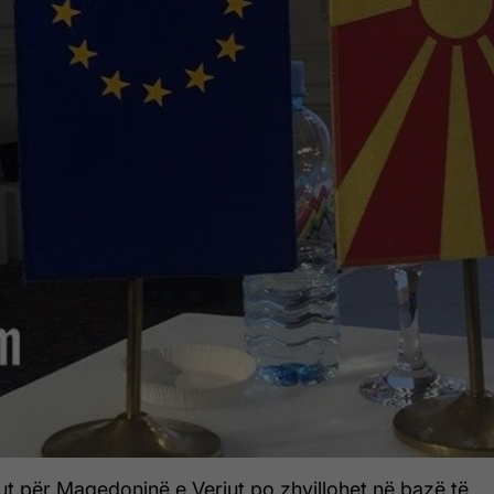
gut për Maqedoninë e Veriut po zhvillohet në bazë të