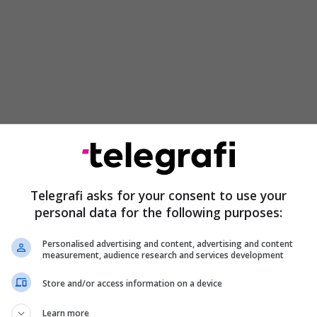
htje të integrimeve theksojnë se zhvillimet e fundit
sor do të sjellin nota jo të favorshme sa i përket
ave, të cilat pritet të ndodhin në fund të këtij viti
Telegrafi asks for your consent to use your
 parë si shumë problematike krahas gjyqësorit
personal data for the following purposes:
e reformat në gjyqësor.
Personalised advertising and content, advertising and content
t krahas procesit të skriningut mbetet e
measurement, audience research and services development
alimin e dallimeve mes pushteti dhe opozitës rreth
Store and/or access information on a device
htetutës, për përfshirjen bullgarëve në preambulë,
imin e bisedimeve për anëtarësimin e vendit në
Learn more