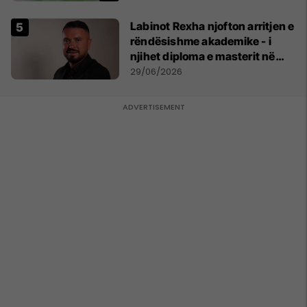
Labinot Rexha njofton arritjen e
rëndësishme akademike - i
njihet diploma e masterit në
Psikologji në Zvicër
29/06/2026