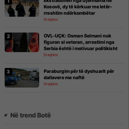
Ekstradohen nga Gjermania në
Kosovë, dy të kërkuar me letër-
rreshtim ndërkombëtar
Drejtësi
OVL-UÇK: Osman Selmani nuk
figuron si veteran, arrestimi nga
Serbia është i motivuar politikisht
Drejtësi
Paraburgim për të dyshuarit për
dallavere me naftë
Drejtësi
Në trend Botë