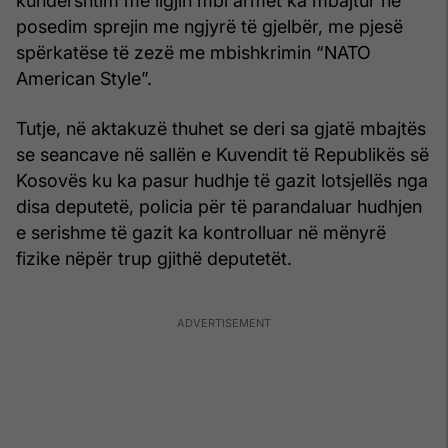
kundërshtim me ligjin mbi armët ka mbajtur në
posedim sprejin me ngjyrë të gjelbër, me pjesë
spërkatëse të zezë me mbishkrimin “NATO
American Style”.
Tutje, në aktakuzë thuhet se deri sa gjatë mbajtës
se seancave në sallën e Kuvendit të Republikës së
Kosovës ku ka pasur hudhje të gazit lotsjellës nga
disa deputetë, policia për të parandaluar hudhjen
e serishme të gazit ka kontrolluar në mënyrë
fizike nëpër trup gjithë deputetët.