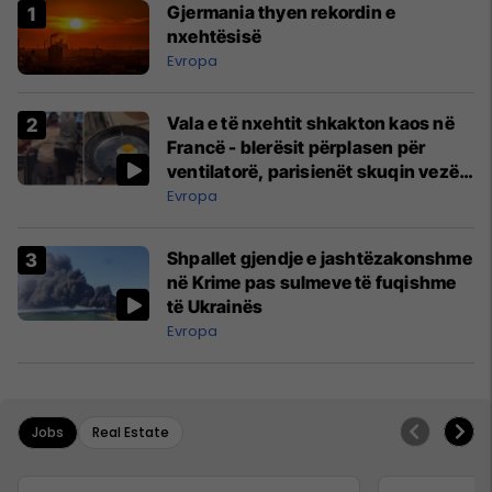
Gjermania thyen rekordin e
nxehtësisë
Evropa
Vala e të nxehtit shkakton kaos në
Francë - blerësit përplasen për
ventilatorë, parisienët skuqin vezë
në dritare
Evropa
Shpallet gjendje e jashtëzakonshme
në Krime pas sulmeve të fuqishme
të Ukrainës
Evropa
Jobs
Real Estate