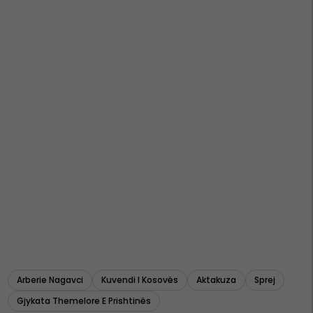
Arberie Nagavci
Kuvendi I Kosovës
Aktakuza
Sprej
Gjykata Themelore E Prishtinës