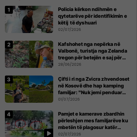
Policia kërkon ndihmën e
qytetarëve për identifikimin e
këtij të dyshuari
02/07/2026
Kafshohet nga nepërka në
Valbonë, turistja nga Zelanda
tregon për betejën e saj për
mbijetesë
28/06/2026
Çifti i ri nga Zvicra zhvendoset
në Kosovë dhe hap kamping
familjar: "Nuk jemi penduar
asnjë ditë"
01/07/2026
Pamjet e kamerave zbardhin
përleshjen mes familjarëve ku
mbetën të plagosur katër
persona
02/07/2026