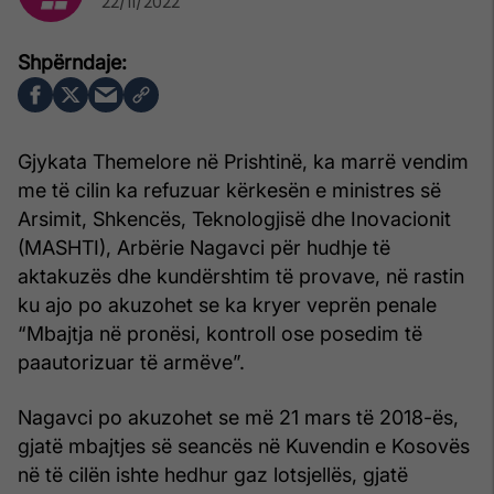
22/11/2022
Gjykata Themelore në Prishtinë, ka marrë vendim
me të cilin ka refuzuar kërkesën e ministres së
Arsimit, Shkencës, Teknologjisë dhe Inovacionit
(MASHTI), Arbërie Nagavci për hudhje të
aktakuzës dhe kundërshtim të provave, në rastin
ku ajo po akuzohet se ka kryer veprën penale
“Mbajtja në pronësi, kontroll ose posedim të
paautorizuar të armëve”.
Nagavci po akuzohet se më 21 mars të 2018-ës,
gjatë mbajtjes së seancës në Kuvendin e Kosovës
në të cilën ishte hedhur gaz lotsjellës, gjatë