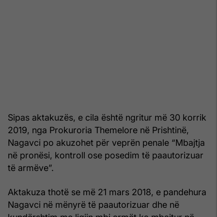
Sipas aktakuzës, e cila është ngritur më 30 korrik
2019, nga Prokuroria Themelore në Prishtinë,
Nagavci po akuzohet për veprën penale “Mbajtja
në pronësi, kontroll ose posedim të paautorizuar
të armëve”.
Aktakuza thotë se më 21 mars 2018, e pandehura
Nagavci në mënyrë të paautorizuar dhe në