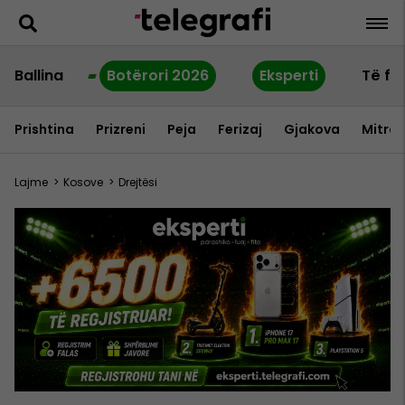
Ballina
Botërori 2026
Eksperti
Të fu
Prishtina
Prizreni
Peja
Ferizaj
Gjakova
Mitrov
Lajme
>
Kosove
>
Drejtësi