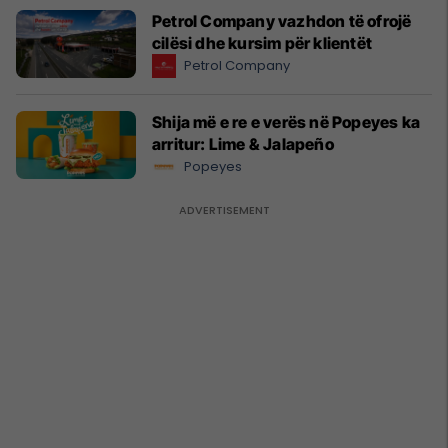
Petrol Company vazhdon të ofrojë
cilësi dhe kursim për klientët
Petrol Company
Shija më e re e verës në Popeyes ka
arritur: Lime & Jalapeño
Popeyes