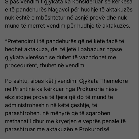
Sipas vendimit gjykata ka konsideruar se kërkesa
e të pandehurës Nagavci për hudhje të aktakuzës
nuk është e mbështetur në asnjë provë dhe nuk
mund të merret vendim për hudhje të aktakuzës.
“Pretendimi i të pandehurës që në këtë fazë të
hedhet aktakuza, del të jetë i pabazuar ngase
gjykata vlerëson se duhet të vazhdohet me
procedurën”, thuhet në vendim.
Po ashtu, sipas këtij vendimi Gjykata Themelore
në Prishtinë ka kërkuar nga Prokuroria nëse
ekzistojnë prova të tjera që do të mund të
administroheshin në këtë çështje, të
parashtrohen, në mënyrë që të sqarohen
rrethanat lidhur me kryerjen e veprës penale të
parashtruar me aktakuzën e Prokurorisë.