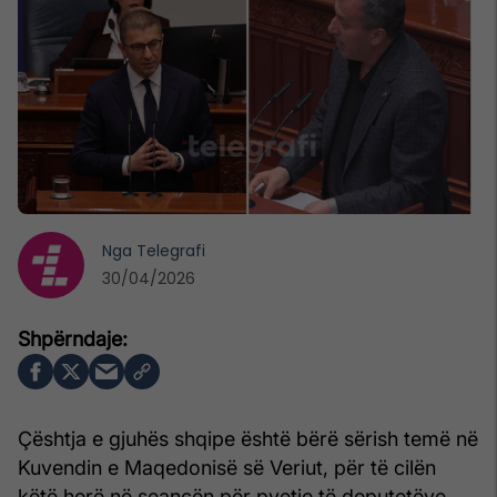
Nga
Telegrafi
30/04/2026
Çështja e gjuhës shqipe është bërë sërish temë në
Kuvendin e Maqedonisë së Veriut, për të cilën
këtë herë në seancën për pyetje të deputetëve,