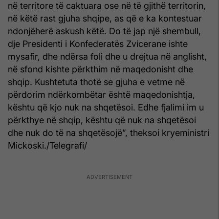
në territore të caktuara ose në të gjithë territorin,
në këtë rast gjuha shqipe, as që e ka kontestuar
ndonjëherë askush këtë. Do të jap një shembull,
dje Presidenti i Konfederatës Zvicerane ishte
mysafir, dhe ndërsa foli dhe u drejtua në anglisht,
në sfond kishte përkthim në maqedonisht dhe
shqip. Kushtetuta thotë se gjuha e vetme në
përdorim ndërkombëtar është maqedonishtja,
kështu që kjo nuk na shqetësoi. Edhe fjalimi im u
përkthye në shqip, kështu që nuk na shqetësoi
dhe nuk do të na shqetësojë”, theksoi kryeministri
Mickoski./Telegrafi/