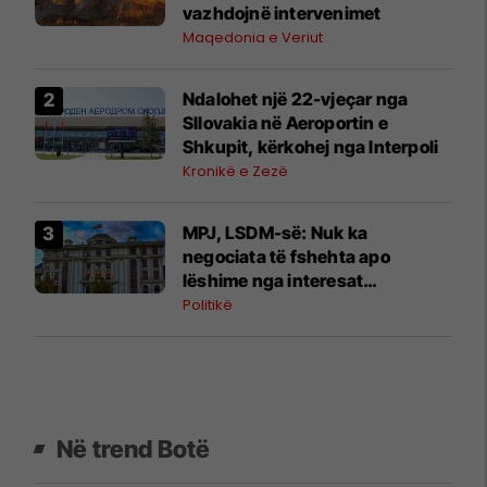
vazhdojnë intervenimet
Maqedonia e Veriut
Ndalohet një 22-vjeçar nga
Sllovakia në Aeroportin e
Shkupit, kërkohej nga Interpoli
Kronikë e Zezë
MPJ, LSDM-së: Nuk ka
negociata të fshehta apo
lëshime nga interesat
kombëtare
Politikë
Në trend Botë