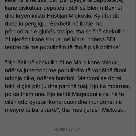
kanë diskutuar deputeti i BDI-së Blerim Bexheti
dhe kryeministri Hristijan Mickoski. Ky i fundit
duke iu përgjigjur Bexhetit në lidhje me
përdorimin e gjuhës shqipe, tha se "në shekullin
21 njerëzit kanë shkuar në Mars, ndërsa BDI
tenton që me populizëm të fitojë pikë politike".
"Njerëzit në shekullin 21 në Mars kanë shkuar,
ndërsa ju tentoni me populizëm të vogël të fitoni
ndonjë pikë, ndërsa humbni. Mendoni se do të
bëni diçka për ju dhe partinë tuaj. Kjo ka mbaruar,
po ua them unë. Kjo është Maqedoni e re, në të
cilën çdo qytetar kontribuon dhe mundohet në
mënyrë të barabartë", tha mes tjerash Mickoski.