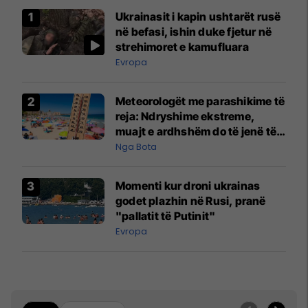
Ukrainasit i kapin ushtarët rusë
në befasi, ishin duke fjetur në
strehimoret e kamufluara
Evropa
Meteorologët me parashikime të
reja: Ndryshime ekstreme,
muajt e ardhshëm do të jenë të
pazakontë
Nga Bota
Momenti kur droni ukrainas
godet plazhin në Rusi, pranë
"pallatit të Putinit"
Evropa