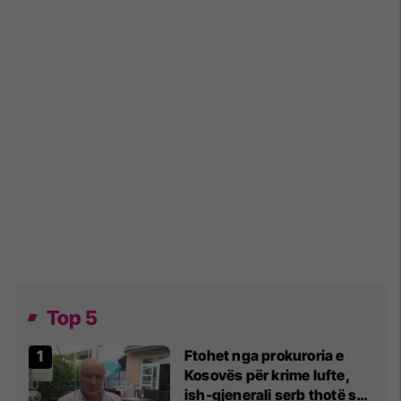
Top 5
Ftohet nga prokuroria e
Kosovës për krime lufte,
ish-gjenerali serb thotë se