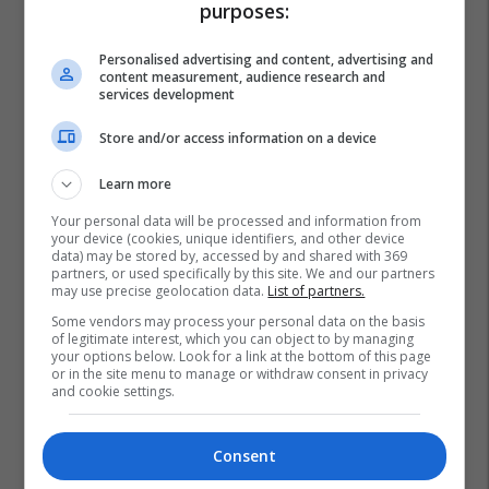
purposes:
Personalised advertising and content, advertising and
content measurement, audience research and
services development
Store and/or access information on a device
Learn more
Hristijan Mickoski
Ligji Për Përdorimin E Gjuhëve
Your personal data will be processed and information from
Kuvendi I Maqedonisë Së Veriut
Blerim Bexheti
your device (cookies, unique identifiers, and other device
data) may be stored by, accessed by and shared with 369
partners, or used specifically by this site. We and our partners
may use precise geolocation data.
List of partners.
Some vendors may process your personal data on the basis
of legitimate interest, which you can object to by managing
your options below. Look for a link at the bottom of this page
or in the site menu to manage or withdraw consent in privacy
and cookie settings.
Consent