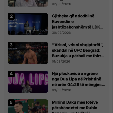
dikush e tradhtoi në
02/08/2026
Beograd
Gjithçka që ndodhi në
Kuvendin e
jashtëzakonshëm të LDK-
së
30/07/2026
“Vrisni, vrisni shqiptarët”,
skandal në UFC Beograd:
Buzukja u përball me thirrje
anti-shqiptare nga
01/08/2026
tribunat
Një pleskavicë e ngrënë
nga Dua Lipa në Prishtinë
në orën 04:28 të mëngjesit
- dhe bota digjitale serbe
03/08/2026
shpall gjendjen e luftës
Mirlind Daku mes lotëve
përshëndetet me Rubin