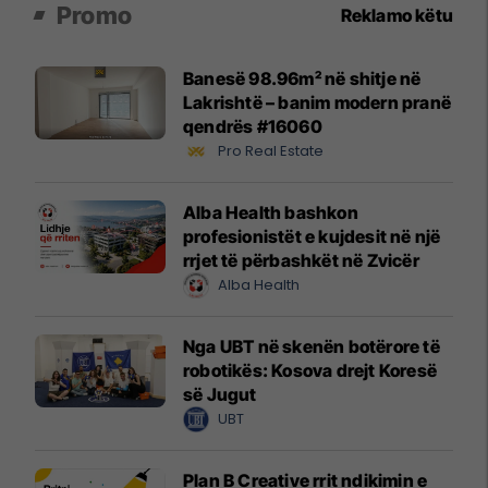
Promo
Reklamo këtu
Banesë 98.96m² në shitje në
Lakrishtë – banim modern pranë
qendrës #16060
Pro Real Estate
Alba Health bashkon
profesionistët e kujdesit në një
rrjet të përbashkët në Zvicër
Alba Health
Nga UBT në skenën botërore të
robotikës: Kosova drejt Koresë
së Jugut
UBT
Plan B Creative rrit ndikimin e