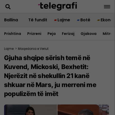
Ballina
Të fundit
Lajme
Botë
Ekono
Prishtina
Prizreni
Peja
Ferizaj
Gjakova
Mitrov
Lajme
>
Maqedonia e Veriut
Gjuha shqipe sërish temë në
Kuvend, Mickoski, Bexhetit:
Njerëzit në shekullin 21 kanë
shkuar në Mars, ju merreni me
populizëm të imët