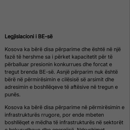
Legjislacioni i BE-së
Kosova ka bërë disa përparime dhe është në një
fazë të hershme sa i përket kapacitetit për të
përballuar presionin konkurrues dhe forcat e
tregut brenda BE-së. Asnjë përparim nuk është
bërë në përmirësimin e cilësisë së arsimit dhe
adresimin e boshllëqeve të aftësive në tregun e
punës.
Kosova ka bërë disa përparime në përmirësimin e
infrastrukturës rrugore, por ende mbeten
boshllëqet e mëdha të infrastrukturës në sektorët
e hekurudhave dhe energjisë. Ndryshimet