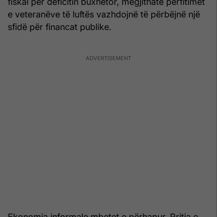
fiskal për deficitin buxhetor, megjithatë përfitimet
e veteranëve të luftës vazhdojnë të përbëjnë një
sfidë për financat publike.
Ekonomia informale mbetet e përhapur. Rritja e