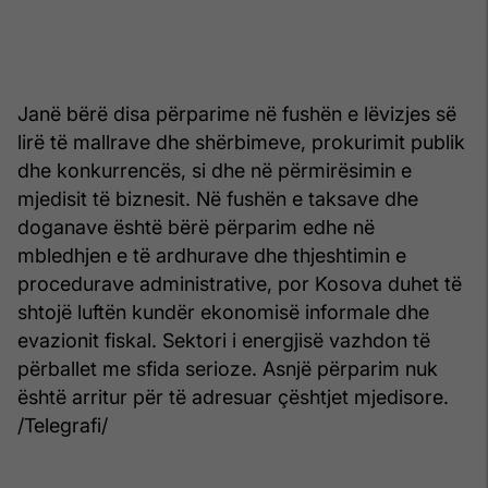
Janë bërë disa përparime në fushën e lëvizjes së
lirë të mallrave dhe shërbimeve, prokurimit publik
dhe konkurrencës, si dhe në përmirësimin e
mjedisit të biznesit. Në fushën e taksave dhe
doganave është bërë përparim edhe në
mbledhjen e të ardhurave dhe thjeshtimin e
procedurave administrative, por Kosova duhet të
shtojë luftën kundër ekonomisë informale dhe
evazionit fiskal. Sektori i energjisë vazhdon të
përballet me sfida serioze. Asnjë përparim nuk
është arritur për të adresuar çështjet mjedisore.
/Telegrafi/