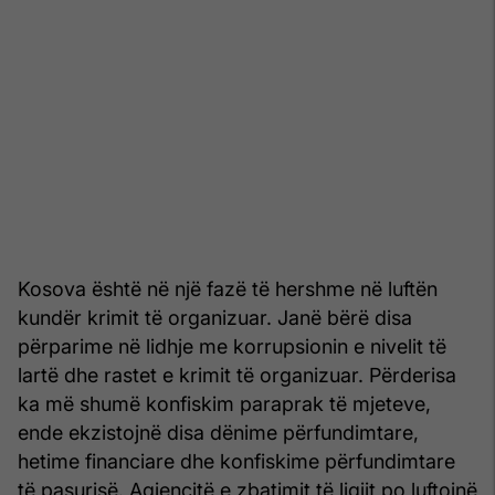
Kosova është në një fazë të hershme në luftën
kundër krimit të organizuar. Janë bërë disa
përparime në lidhje me korrupsionin e nivelit të
lartë dhe rastet e krimit të organizuar. Përderisa
ka më shumë konfiskim paraprak të mjeteve,
ende ekzistojnë disa dënime përfundimtare,
hetime financiare dhe konfiskime përfundimtare
të pasurisë. Agjencitë e zbatimit të ligjit po luftojnë