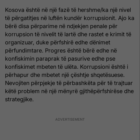
Kosova është në një fazë të hershme/ka një nivel
të përgatitjes në luftën kundër korrupsionit. Ajo ka
bërë disa përparime në ndjekjen penale për
korrupsion të nivelit të lartë dhe rastet e krimit të
organizuar, duke përfshirë edhe dënimet
përfundimtare. Progres është bërë edhe në
konfiskimin paraprak të pasurive edhe pse
konfiskimet mbeten të ulëta. Korrupsioni është i
përhapur dhe mbetet një çështje shqetësuese.
Nevojiten përpjekje të përbashkëta për të trajtuar
këtë problem në një mënyrë gjithëpërfshirëse dhe
strategjike.