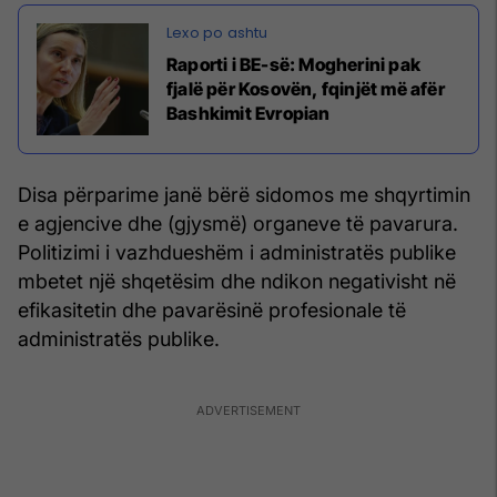
Raporti i BE-së: Mogherini pak
fjalë për Kosovën, fqinjët më afër
Bashkimit Evropian
Disa përparime janë bërë sidomos me shqyrtimin
e agjencive dhe (gjysmë) organeve të pavarura.
Politizimi i vazhdueshëm i administratës publike
mbetet një shqetësim dhe ndikon negativisht në
efikasitetin dhe pavarësinë profesionale të
administratës publike.