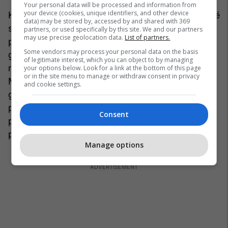
Your personal data will be processed and information from
your device (cookies, unique identifiers, and other device
Kosova ka një nivel të përgatitjes në fushën e lirisë
data) may be stored by, accessed by and shared with 369
së shprehjes dhe nuk ka pasur progres gjatë
partners, or used specifically by this site. We and our partners
may use precise geolocation data.
List of partners.
periudhës raportuese. Liria e shprehjes është e
Some vendors may process your personal data on the basis
garantuar në Kushtetutë dhe Kosova përfiton nga
of legitimate interest, which you can object to by managing
një mjedis mediatik pluralist dhe i gjallë.
your options below. Look for a link at the bottom of this page
or in the site menu to manage or withdraw consent in privacy
Megjithatë, kërcënimet dhe sulmet kundër
and cookie settings.
gazetarëve kanë vazhduar. Kuvendi ka treguar
përkushtim të kufizuar në gjetjen e një zgjidhjeje
Consent
për financimin e qëndrueshëm të transmetuesit
publik (RTK), duke e lënë atë në presion politik.
Manage options