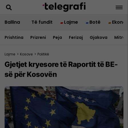
Ballina
Të fundit
Lajme
Botë
Ekono
Prishtina
Prizreni
Peja
Ferizaj
Gjakova
Mitrov
Lajme
>
Kosove
>
Politikë
Gjetjet kryesore të Raportit të BE-
së për Kosovën