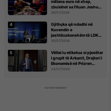
miliona euro në xhep,
zbulohet sa fituan Joshua
e Prenga
26/07/2026
Gjithçka që ndodhi në
Kuvendin e
jashtëzakonshëm të LDK-
së
30/07/2026
Vëllai iu etiketua si pjesëtar
i grupit të Arkanit, Drejtori i
Ekonomisë në Prizren
mohon pretendimet
24/07/2026