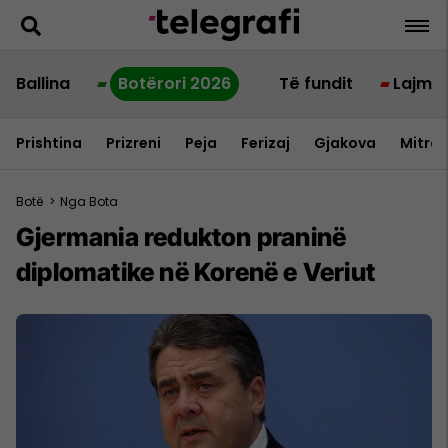
Ballina
Botërori 2026
Të fundit
Lajme
Prishtina
Prizreni
Peja
Ferizaj
Gjakova
Mitrov
Botë
>
Nga Bota
Gjermania redukton praninë
diplomatike në Korenë e Veriut