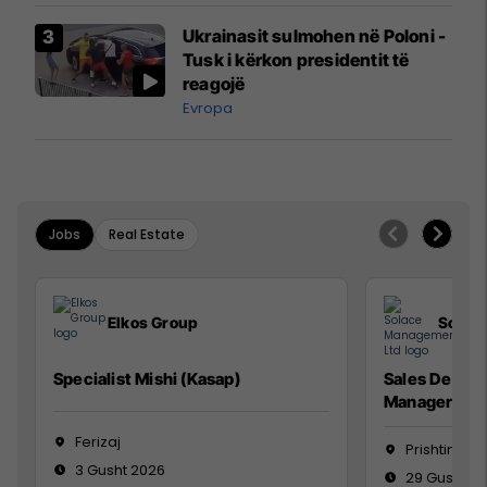
Airways që po shkonte drejt
Ukrainasit sulmohen në Poloni -
Mançesterit
Tusk i kërkon presidentit të
reagojë
Evropa
Jobs
Real Estate
Elkos Group
Solac
Specialist Mishi (Kasap)
Sales Devel
Manager
Ferizaj
Prishtinë
3 Gusht 2026
29 Gusht 2