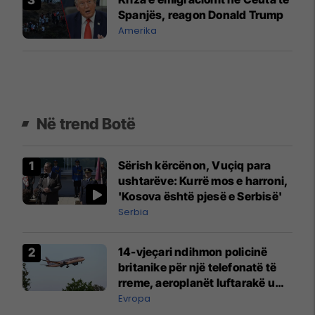
Spanjës, reagon Donald Trump
Amerika
Në trend Botë
Sërish kërcënon, Vuçiq para
ushtarëve: Kurrë mos e harroni,
'Kosova është pjesë e Serbisë'
Serbia
14-vjeçari ndihmon policinë
britanike për një telefonatë të
rreme, aeroplanët luftarakë u
ngritën në ajër për të
Evropa
interceptuar fluturaken e Qatar