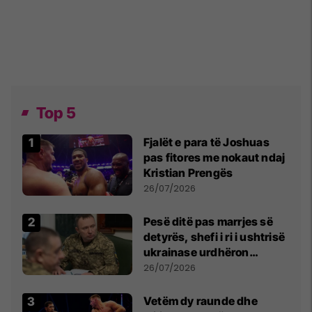
Top 5
Fjalët e para të Joshuas
pas fitores me nokaut ndaj
Kristian Prengës
26/07/2026
Pesë ditë pas marrjes së
detyrës, shefi i ri i ushtrisë
ukrainase urdhëron
kontroll të madh
26/07/2026
Vetëm dy raunde dhe