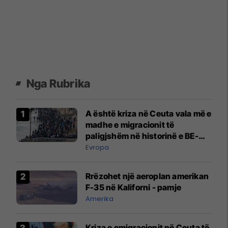
Nga Rubrika
A është kriza në Ceuta vala më e
madhe e migracionit të
paligjshëm në historinë e BE-
së?
Evropa
Rrëzohet një aeroplan amerikan
F-35 në Kaliforni - pamje
Amerika
Kriza e emigracionit në Ceuta të