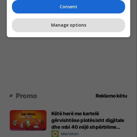
Consent
Manage options
Promo
Reklamo këtu
Këtë herë me kartelë
gërvishtëse plotësisht digjitale
dhe mbi 40 mijë shpërblime
instant!
Meridian