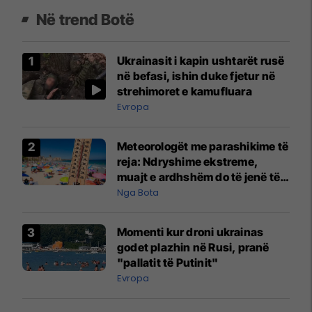
Në trend Botë
Ukrainasit i kapin ushtarët rusë
në befasi, ishin duke fjetur në
strehimoret e kamufluara
Evropa
Meteorologët me parashikime të
reja: Ndryshime ekstreme,
muajt e ardhshëm do të jenë të
pazakontë
Nga Bota
Momenti kur droni ukrainas
godet plazhin në Rusi, pranë
"pallatit të Putinit"
Evropa