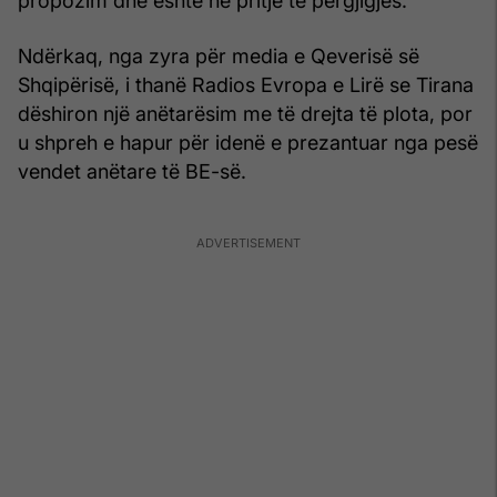
propozim dhe është në pritje të përgjigjes.
Ndërkaq, nga zyra për media e Qeverisë së
Shqipërisë, i thanë Radios Evropa e Lirë se Tirana
dëshiron një anëtarësim me të drejta të plota, por
u shpreh e hapur për idenë e prezantuar nga pesë
vendet anëtare të BE-së.