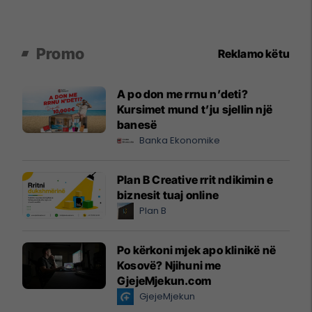
Promo
Reklamo këtu
A po don me rrnu n’deti?
Kursimet mund t’ju sjellin një
banesë
Banka Ekonomike
Plan B Creative rrit ndikimin e
biznesit tuaj online
Plan B
Po kërkoni mjek apo klinikë në
Kosovë? Njihuni me
GjejeMjekun.com
GjejeMjekun