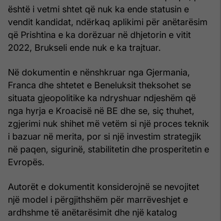
është i vetmi shtet që nuk ka ende statusin e
vendit kandidat, ndërkaq aplikimi për anëtarësim
që Prishtina e ka dorëzuar në dhjetorin e vitit
2022, Brukseli ende nuk e ka trajtuar.
Në dokumentin e nënshkruar nga Gjermania,
Franca dhe shtetet e Beneluksit theksohet se
situata gjeopolitike ka ndryshuar ndjeshëm që
nga hyrja e Kroacisë në BE dhe se, siç thuhet,
zgjerimi nuk shihet më vetëm si një proces teknik
i bazuar në merita, por si një investim strategjik
në paqen, sigurinë, stabilitetin dhe prosperitetin e
Evropës.
Autorët e dokumentit konsiderojnë se nevojitet
një model i përgjithshëm për marrëveshjet e
ardhshme të anëtarësimit dhe një katalog