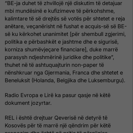
“BE-ja duhet të zhvillojë një diskutim të detajuar
mbi mundësinë e kufizimeve të përkohshme,
kalimtare të së drejtës së votës për shtetet e reja
anëtare, veçanërisht në fushat e acquis-së së BE-
së ku kërkohet unanimitet [për shembull zgjerimi,
politika e përbashkët e jashtme dhe e sigurisë,
korniza shumëvjeçare financiare], duke marrë
parasysh ndjeshmërinë juridike dhe politike”,
thuhet në të ashtuquajturin non-paper të
nënshkruar nga Gjermania, Franca dhe shtetet e
Beneluksit (Holanda, Belgjika dhe Luksemburgu).
Radio Evropa e Lirë ka pasur qasje në këtë
dokument jozyrtar.
REL i është drejtuar Qeverisë në detyrë të
Kosovës për të marrë një qëndrim për këtë