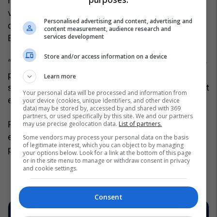
Në dokument propozohet futja e një klauzole të
veçantë që do t’u kujtonte anëtarëve të rinj
Personalised advertising and content, advertising and
detyrimin për bashkëpunim besnik me Bashkimin
content measurement, audience research and
services development
Evropian.
Store and/or access information on a device
“Sjellja që minon unitetin, besimin e ndërsjellë dhe
procesin e vendimmarrjes në BE i shkakton dëm
Learn more
serioz gjithë bllokut evropianë”, vlerësojnë autorët
Your personal data will be processed and information from
e dokumentit.
your device (cookies, unique identifiers, and other device
data) may be stored by, accessed by and shared with 369
partners, or used specifically by this site. We and our partners
Për këtë arsye, ata konsiderojnë se marrëveshjet
may use precise geolocation data.
List of partners.
e anëtarësimit duhet të përmbajnë mekanizma
Some vendors may process your personal data on the basis
of legitimate interest, which you can object to by managing
për reagim ndaj një sjelljeje të tillë.
your options below. Look for a link at the bottom of this page
or in the site menu to manage or withdraw consent in privacy
and cookie settings.
Consent