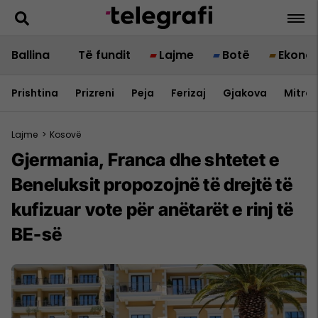
Ballina
Të fundit
Lajme
Botë
Ekono
Prishtina
Prizreni
Peja
Ferizaj
Gjakova
Mitrov
Lajme
>
Kosovë
Gjermania, Franca dhe shtetet e
Beneluksit propozojnë të drejtë të
kufizuar vote për anëtarët e rinj të
BE-së