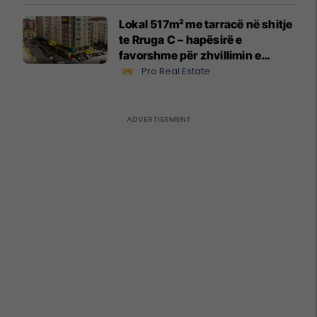
Lokal 517m² me tarracë në shitje
te Rruga C – hapësirë e
favorshme për zhvillimin e
biznesit #15796
Pro Real Estate