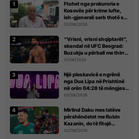
Ftohet nga prokuroria e
Kosovës për krime lufte,
ish-gjenerali serb thotë se
dikush e tradhtoi në
02/08/2026
Beograd
“Vrisni, vrisni shqiptarët”,
skandal në UFC Beograd:
Buzukja u përball me thirrje
anti-shqiptare nga
01/08/2026
tribunat
Një pleskavicë e ngrënë
nga Dua Lipa në Prishtinë
në orën 04:28 të mëngjesit
- dhe bota digjitale serbe
03/08/2026
shpall gjendjen e luftës
Mirlind Daku mes lotëve
përshëndetet me Rubin
Kazanin, do të fitojë
miliona te Spartak Moska
02/08/2026