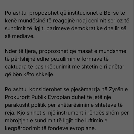
Po ashtu, propozohet që institucionet e BE-së të
kenë mundësinë të reagojnë ndaj cenimit serioz të
sundimit të ligjit, parimeve demokratike dhe lirisë
së mediave.
Ndër të tjera, propozohet që masat e mundshme
të përfshijnë edhe pezullimin e formave të
caktuara të bashkëpunimit me shtetin e ri anëtar
që bën këto shkelje.
Po ashtu, konsiderohet se pjesëmarrja në Zyrën e
Prokurorit Publik Evropian duhet të jetë një
parakusht politik për anëtarësimin e shteteve të
reja. Kjo shihet si një instrument i rëndësishëm për
mbrojtjen e sundimit të ligjit dhe luftimin e
keqpërdorimit të fondeve evropiane.