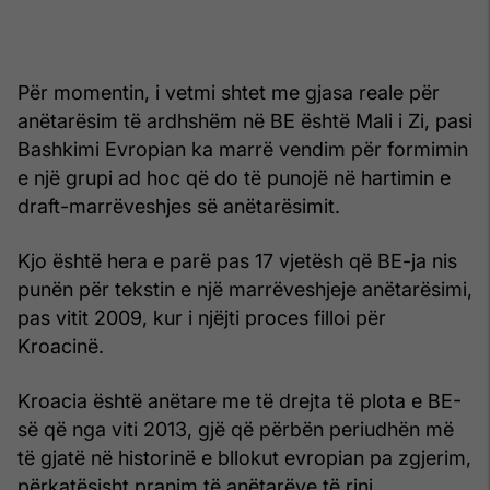
Për momentin, i vetmi shtet me gjasa reale për
anëtarësim të ardhshëm në BE është Mali i Zi, pasi
Bashkimi Evropian ka marrë vendim për formimin
e një grupi ad hoc që do të punojë në hartimin e
draft-marrëveshjes së anëtarësimit.
Kjo është hera e parë pas 17 vjetësh që BE-ja nis
punën për tekstin e një marrëveshjeje anëtarësimi,
pas vitit 2009, kur i njëjti proces filloi për
Kroacinë.
Kroacia është anëtare me të drejta të plota e BE-
së që nga viti 2013, gjë që përbën periudhën më
të gjatë në historinë e bllokut evropian pa zgjerim,
përkatësisht pranim të anëtarëve të rinj.