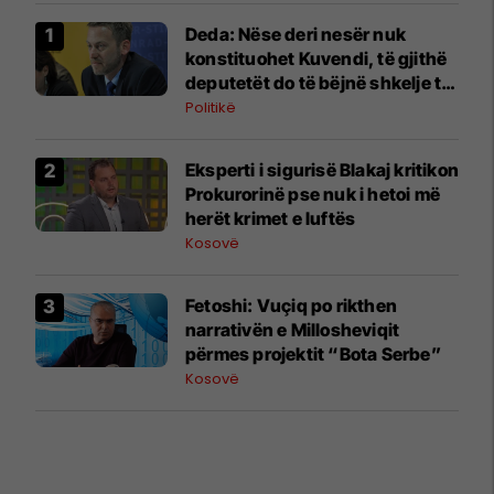
Deda: Nëse deri nesër nuk
konstituohet Kuvendi, të gjithë
deputetët do të bëjnë shkelje të
rëndë kushtetuese
Politikë
Eksperti i sigurisë Blakaj kritikon
Prokurorinë pse nuk i hetoi më
herët krimet e luftës
Kosovë
Fetoshi: Vuçiq po rikthen
narrativën e Millosheviqit
përmes projektit “Bota Serbe”
Kosovë