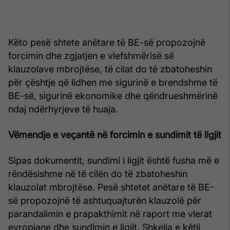
Këto pesë shtete anëtare të BE-së propozojnë
forcimin dhe zgjatjen e vlefshmërisë së
klauzolave mbrojtëse, të cilat do të zbatoheshin
për çështje që lidhen me sigurinë e brendshme të
BE-së, sigurinë ekonomike dhe qëndrueshmërinë
ndaj ndërhyrjeve të huaja.
Vëmendje e veçantë në forcimin e sundimit të ligjit
Sipas dokumentit, sundimi i ligjit është fusha më e
rëndësishme në të cilën do të zbatoheshin
klauzolat mbrojtëse. Pesë shtetet anëtare të BE-
së propozojnë të ashtuquajturën klauzolë për
parandalimin e prapakthimit në raport me vlerat
evropiane dhe sundimin e ligjit. Shkelja e këtij