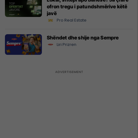
ofron tregu i patundshmërive këtë
javë
Pro Real Estate
Shëndet dhe shije nga Sempre
Liri Prizren