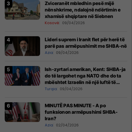
Zviceranët mbledhin pesë mijë
nënshkrime, ndalojnë ndërtimin e
xhamisë shqiptare në Siebnen
Kosovë
09/04/2026
Lideri suprem i Iranit flet për herë të
parë pas armëpushimit me SHBA-në
Azia
09/04/2026
Ish-zyrtari amerikan, Kent: SHBA-ja
do të largohet nga NATO dhe do ta
mbështet Izraelin në një luftë të
mundshme me Turqinë në Siri
Turqia
09/04/2026
MINUTË PAS MINUTE - A po
funksionon armëpushimi SHBA-
Iran?
Azia
02/04/2026