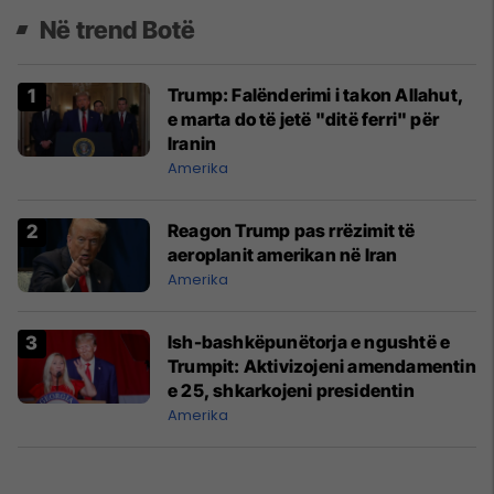
Në trend Botë
Trump: Falënderimi i takon Allahut,
e marta do të jetë "ditë ferri" për
Iranin
Amerika
Reagon Trump pas rrëzimit të
aeroplanit amerikan në Iran
Amerika
Ish-bashkëpunëtorja e ngushtë e
Trumpit: Aktivizojeni amendamentin
e 25, shkarkojeni presidentin
Amerika