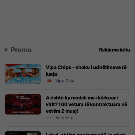
Promo
Reklamo këtu
Vipa Chips - shoku i udhëtimeve të
juaja
Vipa Chips
A është ky modeli ma i kërkuar i
vitit? 100 vetura të kontraktuara në
vetëm 2 muaj!
Auto Mita
Lokal, shtëpi apo banesë? Ja çfarë