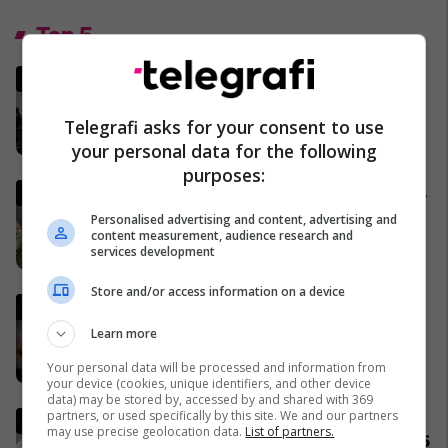
Top 5
MINUTË PAS MINUTE - A po
funksionon armëpushimi
SHBA-Iran?
Telegrafi asks for your consent to use
02/04/2026
your personal data for the following
purposes:
Gjermania shtrëngon rregullat,
burrat duhet të marrin leje nga
Personalised advertising and content, advertising and
ushtria për të dalë jashtë
content measurement, audience research and
services development
shtetit
04/04/2026
Store and/or access information on a device
Lideri i Iranit thyen heshtjen,
lëshon një deklaratë të rrallë
Learn more
publike
Your personal data will be processed and information from
06/04/2026
your device (cookies, unique identifiers, and other device
data) may be stored by, accessed by and shared with 369
partners, or used specifically by this site. We and our partners
Komuniteti shqiptar do të
may use precise geolocation data.
List of partners.
ndërtojë xhami moderne prej 15