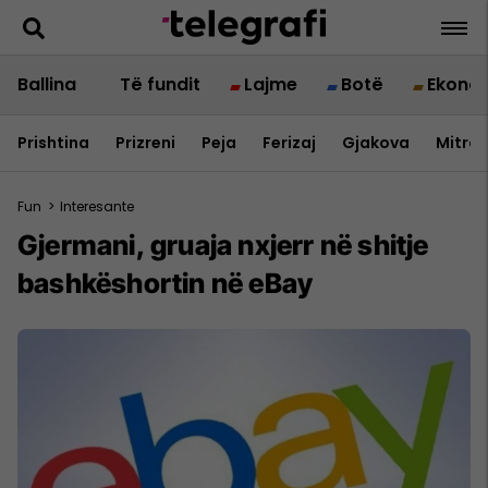
Ballina
Të fundit
Lajme
Botë
Ekono
Prishtina
Prizreni
Peja
Ferizaj
Gjakova
Mitrov
Fun
>
Interesante
Gjermani, gruaja nxjerr në shitje
bashkëshortin në eBay