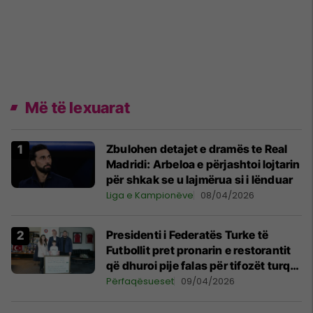
Më të lexuarat
Zbulohen detajet e dramës te Real
Madridi: Arbeloa e përjashtoi lojtarin
për shkak se u lajmërua si i lënduar
Liga e Kampionëve
08/04/2026
Presidenti i Federatës Turke të
Futbollit pret pronarin e restorantit
që dhuroi pije falas për tifozët turq
në Prishtinë
Përfaqësueset
09/04/2026