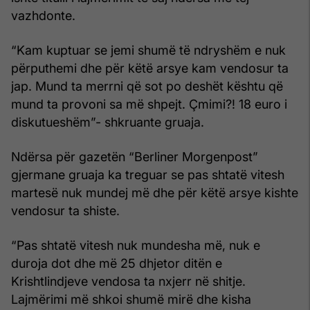
vazhdonte.
“Kam kuptuar se jemi shumë të ndryshëm e nuk
përputhemi dhe për këtë arsye kam vendosur ta
jap. Mund ta merrni që sot po deshët kështu që
mund ta provoni sa më shpejt. Çmimi?! 18 euro i
diskutueshëm”- shkruante gruaja.
Ndërsa për gazetën “Berliner Morgenpost”
gjermane gruaja ka treguar se pas shtatë vitesh
martesë nuk mundej më dhe për këtë arsye kishte
vendosur ta shiste.
“Pas shtatë vitesh nuk mundesha më, nuk e
duroja dot dhe më 25 dhjetor ditën e
Krishtlindjeve vendosa ta nxjerr në shitje.
Lajmërimi më shkoi shumë mirë dhe kisha