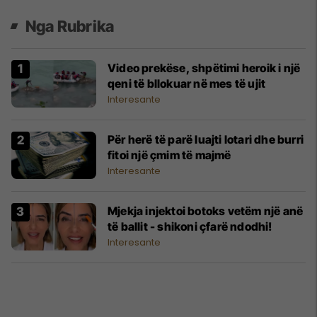
Nga Rubrika
Video prekëse, shpëtimi heroik i një
qeni të bllokuar në mes të ujit
Interesante
Për herë të parë luajti lotari dhe burri
fitoi një çmim të majmë
Interesante
Mjekja injektoi botoks vetëm një anë
të ballit - shikoni çfarë ndodhi!
Interesante