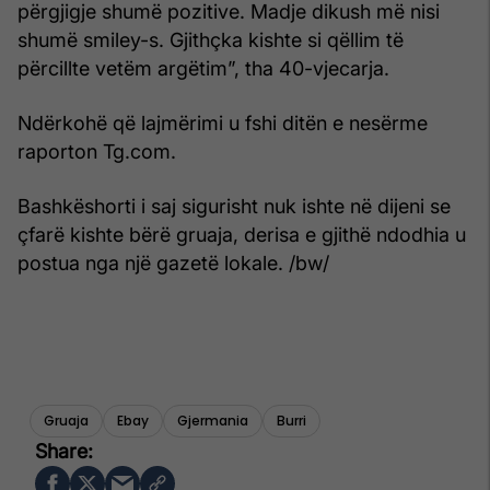
përgjigje shumë pozitive. Madje dikush më nisi
shumë smiley-s. Gjithçka kishte si qëllim të
përcillte vetëm argëtim”, tha 40-vjecarja.
Ndërkohë që lajmërimi u fshi ditën e nesërme
raporton Tg.com.
Bashkëshorti i saj sigurisht nuk ishte në dijeni se
çfarë kishte bërë gruaja, derisa e gjithë ndodhia u
postua nga një gazetë lokale. /bw/
Gruaja
Ebay
Gjermania
Burri