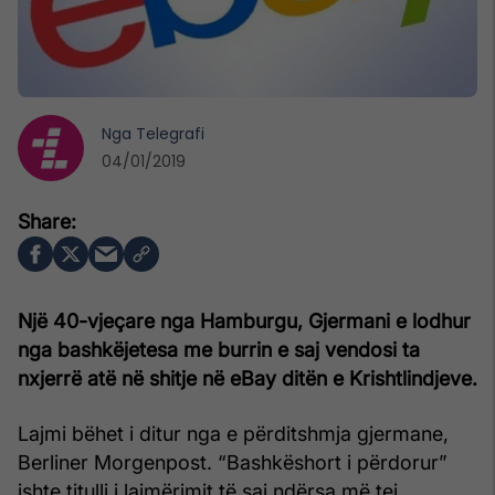
Nga
Telegrafi
04/01/2019
Një 40-vjeçare nga Hamburgu, Gjermani e lodhur
nga bashkëjetesa me burrin e saj vendosi ta
nxjerrë atë në shitje në eBay ditën e Krishtlindjeve.
Lajmi bëhet i ditur nga e përditshmja gjermane,
Berliner Morgenpost. “Bashkëshort i përdorur”
ishte titulli i lajmërimit të saj ndërsa më tej