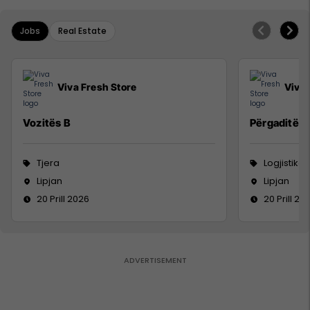
Jobs
Real Estate
Viva Fresh Store
Viva 
Vozitës B
Përgaditës 
Tjera
Logjistikë
Lipjan
Lipjan
20 Prill 2026
20 Prill 20