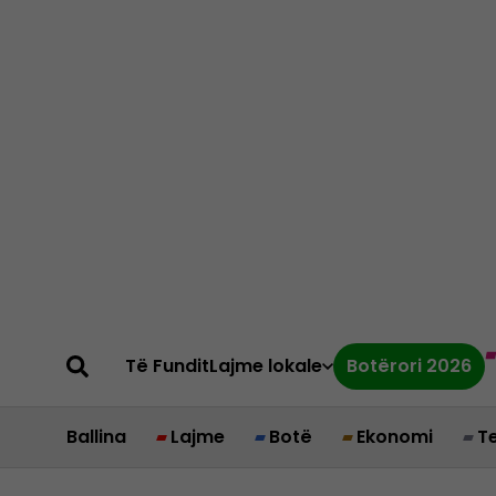
Të Fundit
Lajme lokale
Botërori 2026
Ballina
Lajme
Botë
Ekonomi
T