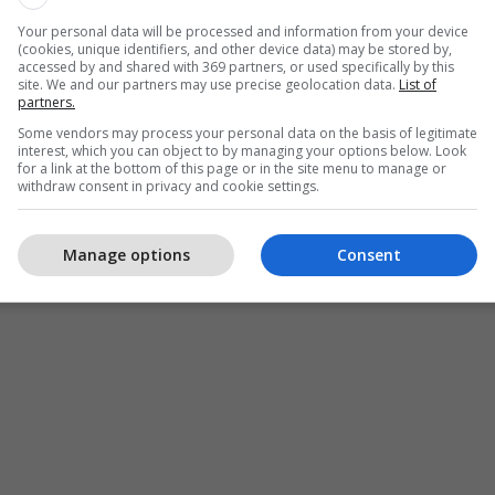
Your personal data will be processed and information from your device
(cookies, unique identifiers, and other device data) may be stored by,
accessed by and shared with 369 partners, or used specifically by this
site. We and our partners may use precise geolocation data.
List of
partners.
Some vendors may process your personal data on the basis of legitimate
interest, which you can object to by managing your options below. Look
for a link at the bottom of this page or in the site menu to manage or
withdraw consent in privacy and cookie settings.
Manage options
Consent