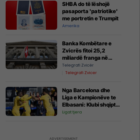
SHBA do të lëshojë
pasaporta 'patriotike'
me portretin e Trumpit
Amerika
Banka Kombëtare e
Zvicrës fitoi 25,2
miliardë franga në
gjashtëmujorin e parë
Telegrafi Zvicër
të vitit 2026
Telegrafi Zvicer
Nga Barcelona dhe
Liga e Kampionëve te
Elbasani: Klubi shqiptar
transferon ish-
Ligat tjera
bashkëlojtarin e Messit