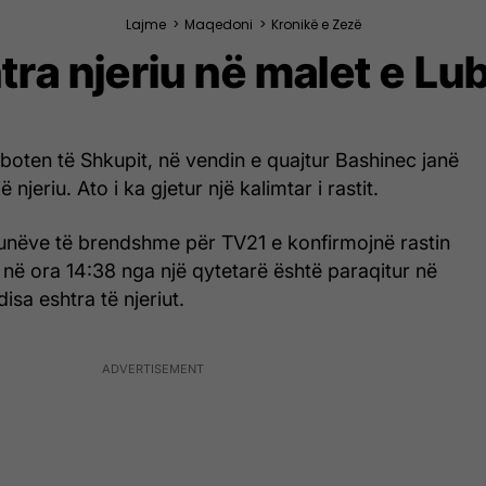
Lajme
>
Maqedoni
>
Kronikë e Zezë
ra njeriu në malet e Lub
boten të Shkupit, në vendin e quajtur Bashinec janë
ë njeriu. Ato i ka gjetur një kalimtar i rastit.
punëve të brendshme për TV21 e konfirmojnë rastin
në ora 14:38 nga një qytetarë është paraqitur në
disa eshtra të njeriut.