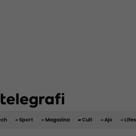
ech
Sport
Magazina
Cult
Ajo
Life