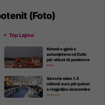
otenit (Foto)
Top Lajme
​Kolonë e gjatë e
automjeteve në Dollc
për shkak të punimeve
Klina
Qeveria ndan 1.4
milionë euro për pakon
e ringjalljes ekonomike
Ekonomi