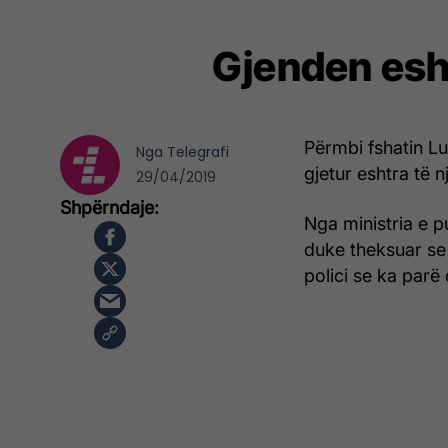
Gjenden esht
Përmbi fshatin Lu
Nga
Telegrafi
gjetur eshtra të nj
29/04/2019
Nga ministria e 
duke theksuar se 
polici se ka parë 