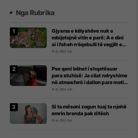
Nga Rubrika
Gjysma e këlyshëve nuk e
mbijetojnë vitin e parë: A e dini
si i fsheh rrëqebulli të vegjlit e
tij?
A e dini se...
Pse qeni bëhet i shqetësuar
para stuhisë: Ja cilat ndryshime
në atmosferë i dallon para motit
të keq
A e dini se...
Si ta mësoni zogun tuaj ta njohë
emrin brenda pak ditësh
A e dini se...