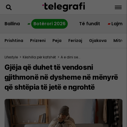
Ballina
Botërori 2026
Të fundit
Lajme
Prishtina
Prizreni
Peja
Ferizaj
Gjakova
Mitrov
Lifestyle
>
Këshilla për kafshët
>
A e dini se...
Gjëja që duhet të vendosni
gjithmonë në dysheme në mënyrë
që shtëpia të jetë e ngrohtë