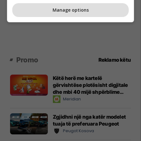
Manage options
Promo
Reklamo këtu
Këtë herë me kartelë
gërvishtëse plotësisht digjitale
dhe mbi 40 mijë shpërblime
instant!
Meridian
Zgjidhni një nga katër modelet
tuaja të preferuara Peugeot
Peugot Kosova