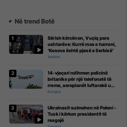
Në trend Botë
Sërish kërcënon, Vuçiq para
ushtarëve: Kurrë mos e harroni,
'Kosova është pjesë e Serbisë'
Serbia
14-vjeçari ndihmon policinë
britanike për një telefonatë të
rreme, aeroplanët luftarakë u
ngritën në ajër për të
Evropa
interceptuar fluturaken e Qatar
Airways që po shkonte drejt
Ukrainasit sulmohen në Poloni -
Mançesterit
Tusk i kërkon presidentit të
reagojë
Evropa