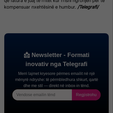
që fatura e juaj të rritet kur rrisni ngrohjen për të
kompensuar nxehtësinë e humbur.
/Telegrafi/