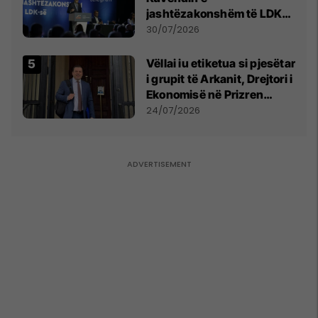
jashtëzakonshëm të LDK-
së
30/07/2026
Vëllai iu etiketua si pjesëtar
i grupit të Arkanit, Drejtori i
Ekonomisë në Prizren
mohon pretendimet
24/07/2026