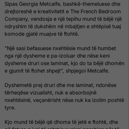
Sipas Georgia Metcalfe, bashkë-themeluese dhe
drejtoreshë e kreativitetit e The French Bedroom
Company, vendosja e një tepihu mund të bëjë një
ndryshim të dukshëm në mbajtjen e shtëpisë tuaj
komode gjatë muajve të ftohtë.
"Një sasi befasuese nxehtësie mund të humbet
nga një dysheme e pa-izoluar dhe nëse keni
dysheme druri ose laminat, kjo do ta bëjë dhomën
e gjumit të ftohet shpejt", shpjegoi Metcalfe.
Dyshemetë prej druri dhe me laminat, ndonëse
tërheqëse vizualisht, nuk e absorbojnë
nxehtësinë, veçanërisht nëse nuk ka izolim poshtë
tyre.
Kjo mund të bëjë që dhoma të jetë e ftohtë, dhe