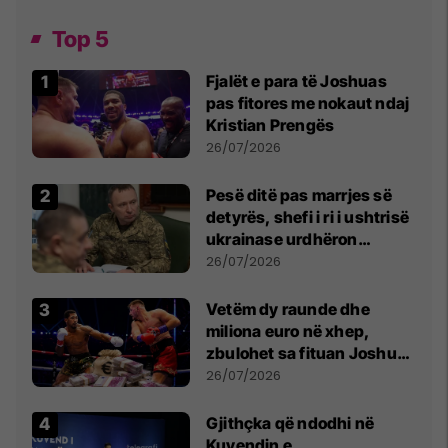
Top 5
Fjalët e para të Joshuas
pas fitores me nokaut ndaj
Kristian Prengës
26/07/2026
Pesë ditë pas marrjes së
detyrës, shefi i ri i ushtrisë
ukrainase urdhëron
kontroll të madh
26/07/2026
Vetëm dy raunde dhe
miliona euro në xhep,
zbulohet sa fituan Joshua
e Prenga
26/07/2026
Gjithçka që ndodhi në
Kuvendin e