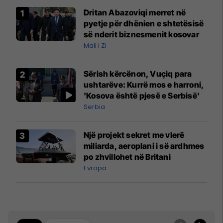
Dritan Abazoviqi merret në
pyetje për dhënien e shtetësisë
së nderit biznesmenit kosovar
Mali i Zi
Sërish kërcënon, Vuçiq para
ushtarëve: Kurrë mos e harroni,
'Kosova është pjesë e Serbisë'
Serbia
Një projekt sekret me vlerë
miliarda, aeroplani i së ardhmes
po zhvillohet në Britani
Evropa