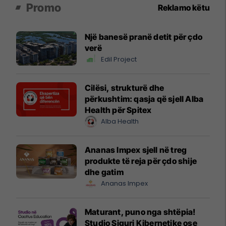
Promo
Reklamo këtu
Një banesë pranë detit për çdo
verë
Edil Project
Cilësi, strukturë dhe
përkushtim: qasja që sjell Alba
Health për Spitex
Alba Health
Ananas Impex sjell në treg
produkte të reja për çdo shije
dhe gatim
Ananas Impex
Maturant, puno nga shtëpia!
Studio Siguri Kibernetike ose