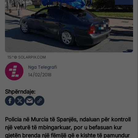
15:"© SOLARPIX.COM
Nga
Telegrafi
14/02/2018
Policia në Murcia të Spanjës, ndaluan për kontroll
një veturë të mbingarkuar, por u befasuan kur
gjetën brenda një fëmijë që e kishte të pamundur