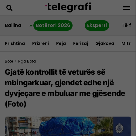
Ballina
Botërori 2026
Eksperti
Të fu
Prishtina
Prizreni
Peja
Ferizaj
Gjakova
Mitrov
Botë
>
Nga Bota
Gjatë kontrollit të veturës së
mbingarkuar, gjendet edhe një
dyvjeçare e mbuluar me gjësende
(Foto)