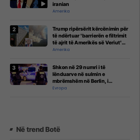
iranian
Amerika
Trump ripërsërit kërcënimin për
të ndërtuar 'barrierën e filtrimit
të ajrit të Amerikës së Veriut'
midis SHBA-së dhe Kanadasë
Amerika
Shkon në 29 numri i të
lënduarve në sulmin e
mbrëmshëm në Berlin, i
dyshuari është shtetas gjerman
Evropa
me prejardhje libaneze - ishte
dënuar me burg
Në trend Botë