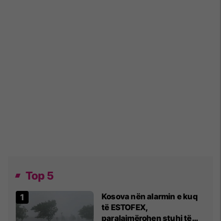
Top 5
Kosova nën alarmin e kuq
të ESTOFEX,
paralajmërohen stuhi të