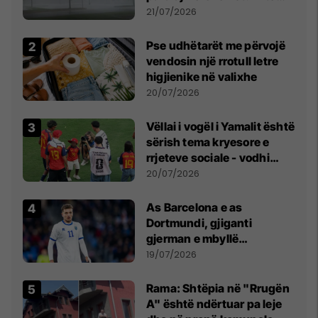
fuqishme me breshër dhe
21/07/2026
erëra të forta
Pse udhëtarët me përvojë
vendosin një rrotull letre
higjienike në valixhe
20/07/2026
Vëllai i vogël i Yamalit është
sërish tema kryesore e
rrjeteve sociale - vodhi
vëmendjen pas finales së
20/07/2026
Kupës së Botës
As Barcelona e as
Dortmundi, gjiganti
gjerman e mbyllë
marrëveshjen për Fisnik
19/07/2026
Asllanin
Rama: Shtëpia në "Rrugën
A" është ndërtuar pa leje