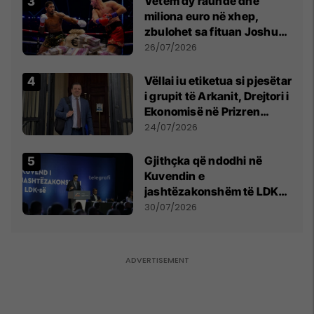
Vetëm dy raunde dhe
miliona euro në xhep,
zbulohet sa fituan Joshua
e Prenga
26/07/2026
Vëllai iu etiketua si pjesëtar
i grupit të Arkanit, Drejtori i
Ekonomisë në Prizren
mohon pretendimet
24/07/2026
Gjithçka që ndodhi në
Kuvendin e
jashtëzakonshëm të LDK-
së
30/07/2026