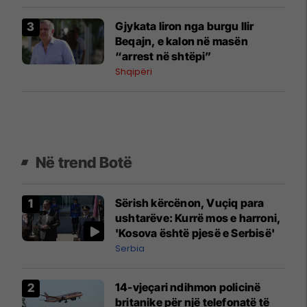
Gjykata liron nga burgu Ilir
Beqajn, e kalon në masën
“arrest në shtëpi”
Shqipëri
Në trend Botë
Sërish kërcënon, Vuçiq para
ushtarëve: Kurrë mos e harroni,
'Kosova është pjesë e Serbisë'
Serbia
14-vjeçari ndihmon policinë
britanike për një telefonatë të