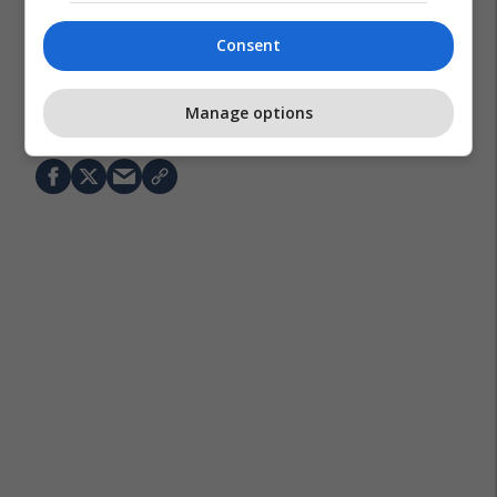
Consent
Kryeministri I Shqipërisë
Edi Rama
Çiklizmi
Manage options
Giro D'italia