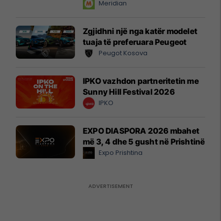
instant!
Meridian
Zgjidhni një nga katër modelet
tuaja të preferuara Peugeot
Peugot Kosova
IPKO vazhdon partneritetin me
Sunny Hill Festival 2026
IPKO
EXPO DIASPORA 2026 mbahet
më 3, 4 dhe 5 gusht në Prishtinë
Expo Prishtina