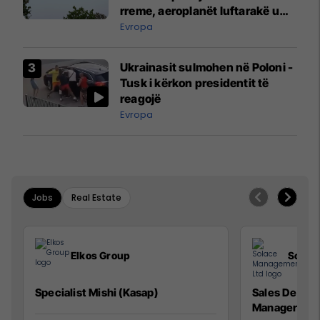
rreme, aeroplanët luftarakë u
ngritën në ajër për të
Evropa
interceptuar fluturaken e Qatar
Airways që po shkonte drejt
Ukrainasit sulmohen në Poloni -
Mançesterit
Tusk i kërkon presidentit të
reagojë
Evropa
Jobs
Real Estate
Elkos Group
Solac
Specialist Mishi (Kasap)
Sales Devel
Manager