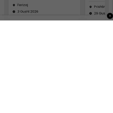
Ferizaj
Prishtinë
3 Gusht 2026
29 Gusht 2
×