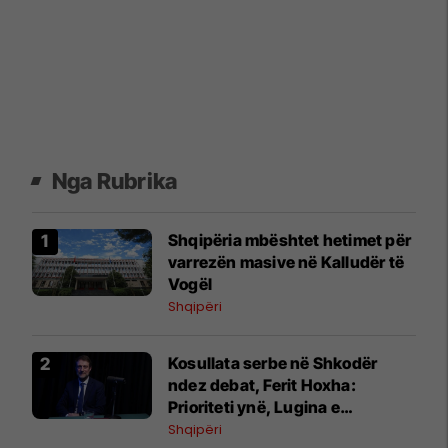
Nga Rubrika
Shqipëria mbështet hetimet për
varrezën masive në Kalludër të
Vogël
Shqipëri
Kosullata serbe në Shkodër
ndez debat, Ferit Hoxha:
Prioriteti ynë, Lugina e
Preshevës
Shqipëri