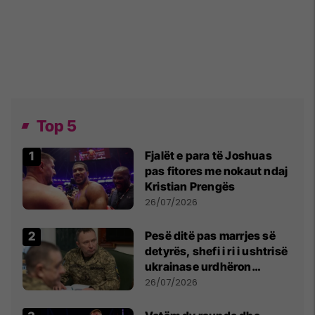
Top 5
Fjalët e para të Joshuas
pas fitores me nokaut ndaj
Kristian Prengës
26/07/2026
Pesë ditë pas marrjes së
detyrës, shefi i ri i ushtrisë
ukrainase urdhëron
kontroll të madh
26/07/2026