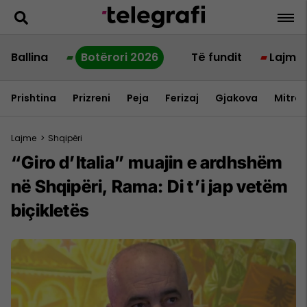
Ballina
Botërori 2026
Të fundit
Lajme
Prishtina
Prizreni
Peja
Ferizaj
Gjakova
Mitrov
Lajme
>
Shqipëri
“Giro d’Italia” muajin e ardhshëm
në Shqipëri, Rama: Di t’i jap vetëm
biçikletës