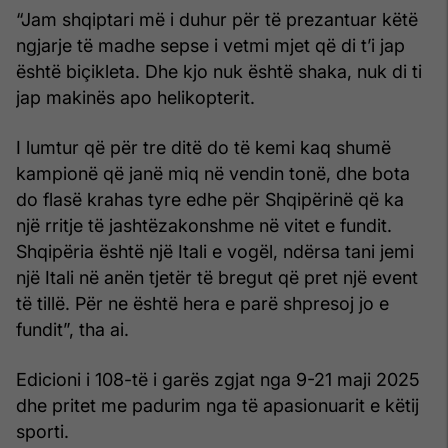
“Jam shqiptari më i duhur për të prezantuar këtë
ngjarje të madhe sepse i vetmi mjet që di t’i jap
është biçikleta. Dhe kjo nuk është shaka, nuk di ti
jap makinës apo helikopterit.
I lumtur që për tre ditë do të kemi kaq shumë
kampionë që janë miq në vendin tonë, dhe bota
do flasë krahas tyre edhe për Shqipërinë që ka
një rritje të jashtëzakonshme në vitet e fundit.
Shqipëria është një Itali e vogël, ndërsa tani jemi
një Itali në anën tjetër të bregut që pret një event
të tillë. Për ne është hera e parë shpresoj jo e
fundit”, tha ai.
Edicioni i 108-të i garës zgjat nga 9-21 maji 2025
dhe pritet me padurim nga të apasionuarit e këtij
sporti.