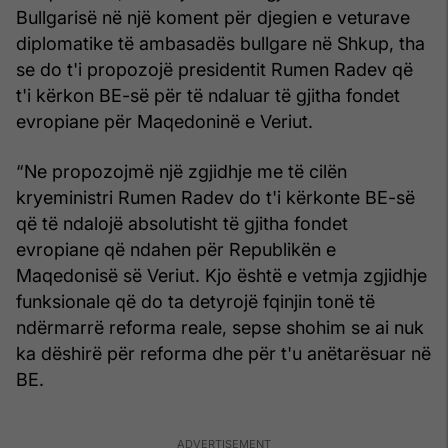
Bullgarisë në një koment për djegien e veturave
diplomatike të ambasadës bullgare në Shkup, tha
se do t'i propozojë presidentit Rumen Radev që
t'i kërkon BE-së për të ndaluar të gjitha fondet
evropiane për Maqedoninë e Veriut.
“Ne propozojmë një zgjidhje me të cilën
kryeministri Rumen Radev do t'i kërkonte BE-së
që të ndalojë absolutisht të gjitha fondet
evropiane që ndahen për Republikën e
Maqedonisë së Veriut. Kjo është e vetmja zgjidhje
funksionale që do ta detyrojë fqinjin tonë të
ndërmarrë reforma reale, sepse shohim se ai nuk
ka dëshirë për reforma dhe për t'u anëtarësuar në
BE.