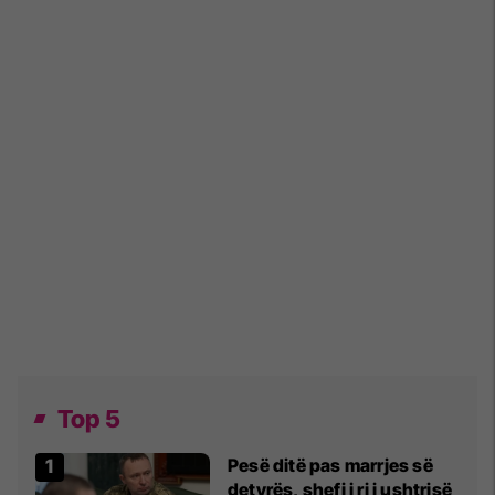
Top 5
Pesë ditë pas marrjes së
detyrës, shefi i ri i ushtrisë