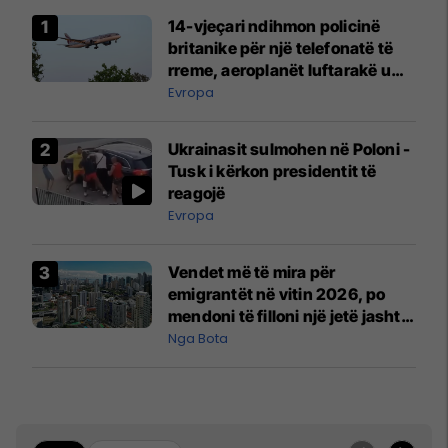
14-vjeçari ndihmon policinë
britanike për një telefonatë të
rreme, aeroplanët luftarakë u
ngritën në ajër për të
Evropa
interceptuar fluturaken e Qatar
Airways që po shkonte drejt
Ukrainasit sulmohen në Poloni -
Mançesterit
Tusk i kërkon presidentit të
reagojë
Evropa
Vendet më të mira për
emigrantët në vitin 2026, po
mendoni të filloni një jetë jashtë
vendit?
Nga Bota