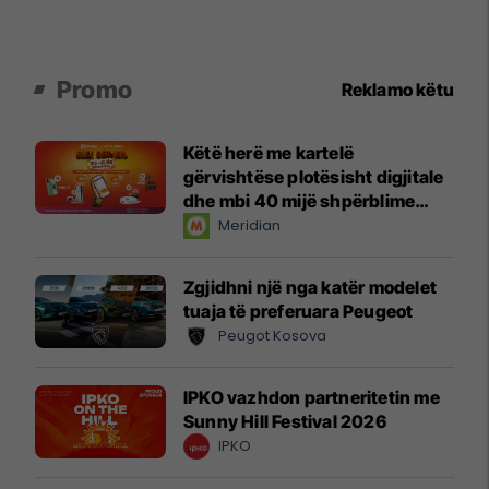
Promo
Reklamo këtu
Këtë herë me kartelë
gërvishtëse plotësisht digjitale
dhe mbi 40 mijë shpërblime
instant!
Meridian
Zgjidhni një nga katër modelet
tuaja të preferuara Peugeot
Peugot Kosova
IPKO vazhdon partneritetin me
Sunny Hill Festival 2026
IPKO