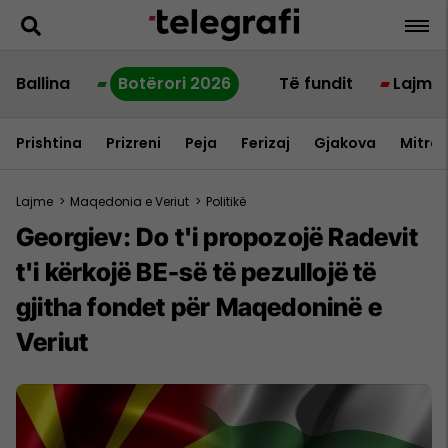
Ballina
Botërori 2026
Të fundit
Lajme
Prishtina
Prizreni
Peja
Ferizaj
Gjakova
Mitrov
Lajme
>
Maqedonia e Veriut
>
Politikë
Georgiev: Do t'i propozojë Radevit
t'i kërkojë BE-së të pezullojë të
gjitha fondet për Maqedoninë e
Veriut