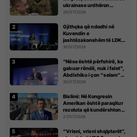
ukrainase urdhëron
kontroll të madh
26/07/2026
Gjithçka që ndodhi në
Kuvendin e
jashtëzakonshëm të LDK-
së
30/07/2026
"Nëse është përfshirë, ka
gabuar rëndë, nuk i falet",
Abdixhiku i çon “selam”
Përparim Ramës
30/07/2026
Bislimi: Në Kongresin
Amerikan është paraqitur
rezoluta që kundërshton
mbajtjen e Asamblesë
27/07/2026
Parlamentare të OSBE-së
në Beograd
“Vrisni, vrisni shqiptarët”,