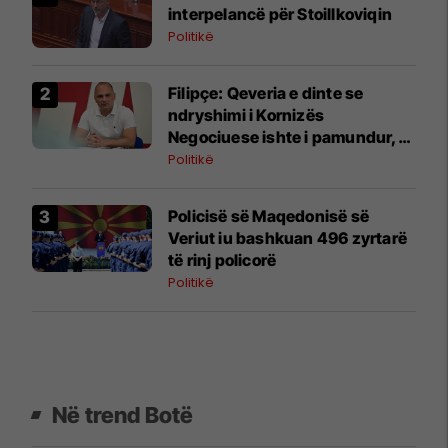
interpelancë për Stoillkoviqin
Politikë
Filipçe: Qeveria e dinte se
ndryshimi i Kornizës
Negociuese ishte i pamundur,
por zgjodhi të luante me
Politikë
emocionet e njerëzve
Policisë së Maqedonisë së
Veriut iu bashkuan 496 zyrtarë
të rinj policorë
Politikë
Në trend Botë