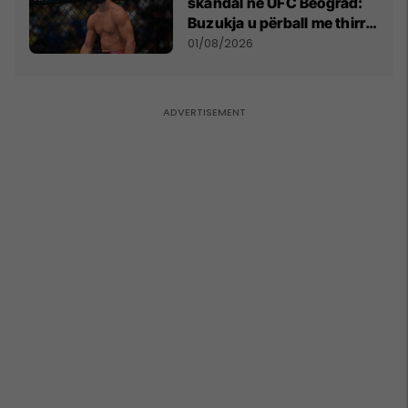
skandal në UFC Beograd:
Buzukja u përball me thirrje
anti-shqiptare nga
01/08/2026
tribunat