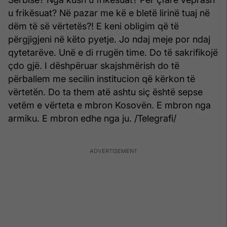
u frikësuat? Në pazar me kë e bletë lirinë tuaj në
dëm të së vërtetës?! E keni obligim që të
përgjigjeni në këto pyetje. Jo ndaj meje por ndaj
qytetarëve. Unë e di rrugën time. Do të sakrifikojë
çdo gjë. I dëshpëruar skajshmërish do të
përballem me secilin institucion që kërkon të
vërtetën. Do ta them atë ashtu siç është sepse
vetëm e vërteta e mbron Kosovën. E mbron nga
armiku. E mbron edhe nga ju. /Telegrafi/