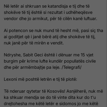
Në letër ai shkruan se katandisja e tij dhe të
shokëve të tij është si rezultat i udhëheqësve
vendor dhe jo armikut, për të cilën kanë luftuar.
Ai potencon se nuk mund të hesht më, pasi siç tha
ai goditjet që i janë bërë atij dhe shokëve të tij,
nuk janë për të mirën e vendit.
Ndryshe, Sabit Geci është i dënuar me 15 vjet
burgim për krime lufte kundër popullatës civile
dhe për armëmbajtje pa leje. /Telegrafi/
Lexoni më poshtë letrën e tij të plotë:
Të nderuar qytetar të Kosovës! Asnjëherë, nuk më
ka shkuar mendja se do të vinte dita kur do t'u
drejtohesha me këtë letër e sidomos jo me këtë