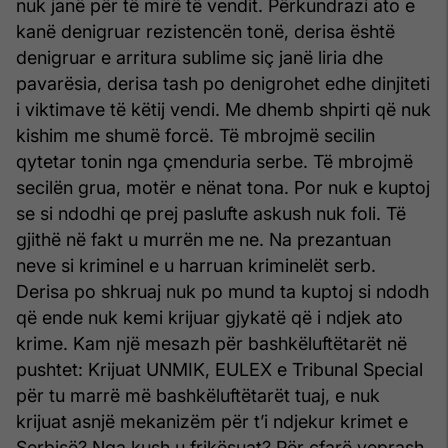
nuk janë për të mirë të vendit. Përkundrazi ato e
kanë denigruar rezistencën tonë, derisa është
denigruar e arritura sublime siç janë liria dhe
pavarësia, derisa tash po denigrohet edhe dinjiteti
i viktimave të këtij vendi. Me dhemb shpirti që nuk
kishim me shumë forcë. Të mbrojmë secilin
qytetar tonin nga çmenduria serbe. Të mbrojmë
secilën grua, motër e nënat tona. Por nuk e kuptoj
se si ndodhi qe prej paslufte askush nuk foli. Të
gjithë në fakt u murrën me ne. Na prezantuan
neve si kriminel e u harruan kriminelët serb.
Derisa po shkruaj nuk po mund ta kuptoj si ndodh
që ende nuk kemi krijuar gjykatë që i ndjek ato
krime. Kam një mesazh për bashkëluftëtarët në
pushtet: Krijuat UNMIK, EULEX e Tribunal Special
për tu marrë më bashkëluftëtarët tuaj, e nuk
krijuat asnjë mekanizëm për t’i ndjekur krimet e
Serbisë? Nga kush u frikësuat? Për çfarë veprash