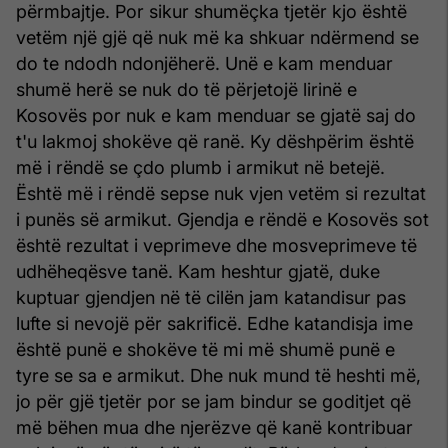
përmbajtje. Por sikur shumëçka tjetër kjo është
vetëm një gjë që nuk më ka shkuar ndërmend se
do te ndodh ndonjëherë. Unë e kam menduar
shumë herë se nuk do të përjetojë lirinë e
Kosovës por nuk e kam menduar se gjatë saj do
t'u lakmoj shokëve që ranë. Ky dëshpërim është
më i rëndë se çdo plumb i armikut në betejë.
Është më i rëndë sepse nuk vjen vetëm si rezultat
i punës së armikut. Gjendja e rëndë e Kosovës sot
është rezultat i veprimeve dhe mosveprimeve të
udhëheqësve tanë. Kam heshtur gjatë, duke
kuptuar gjendjen në të cilën jam katandisur pas
lufte si nevojë për sakrificë. Edhe katandisja ime
është punë e shokëve të mi më shumë punë e
tyre se sa e armikut. Dhe nuk mund të heshti më,
jo për gjë tjetër por se jam bindur se goditjet që
më bëhen mua dhe njerëzve që kanë kontribuar