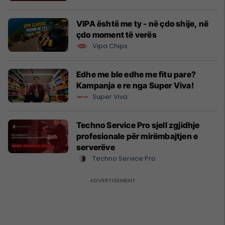
VIPA është me ty - në çdo shije, në
çdo moment të verës
Vipa Chips
Edhe me ble edhe me fitu pare?
Kampanja e re nga Super Viva!
Super Viva
Techno Service Pro sjell zgjidhje
profesionale për mirëmbajtjen e
serverëve
Techno Service Pro