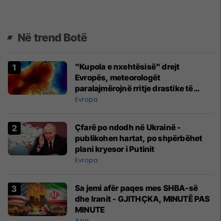
Në trend Botë
"Kupola e nxehtësisë" drejt
Evropës, meteorologët
paralajmërojnë rritje drastike të
temperaturave
Evropa
Çfarë po ndodh në Ukrainë -
publikohen hartat, po shpërbëhet
plani kryesor i Putinit
Evropa
Sa jemi afër paqes mes SHBA-së
dhe Iranit - GJITHÇKA, MINUTË PAS
MINUTE
Azia