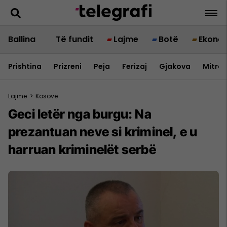
Ballina
Të fundit
Lajme
Botë
Ekono
Prishtina
Prizreni
Peja
Ferizaj
Gjakova
Mitrov
Lajme
>
Kosovë
Geci letër nga burgu: Na
prezantuan neve si kriminel, e u
harruan kriminelët serbë