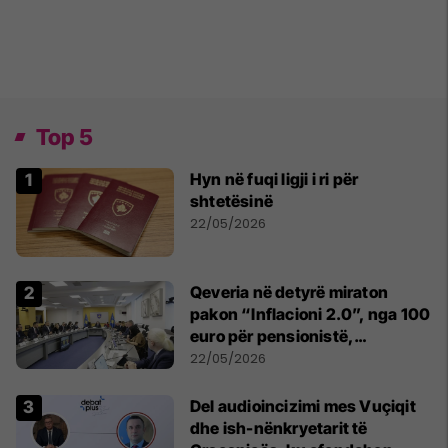
Top 5
Hyn në fuqi ligji i ri për
shtetësinë
22/05/2026
Qeveria në detyrë miraton
pakon “Inflacioni 2.0”, nga 100
euro për pensionistë,
punëtorët privat, fëmijë dhe
22/05/2026
studentë
Del audioincizimi mes Vuçiqit
dhe ish-nënkryetarit të