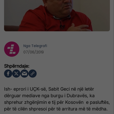
Nga
Telegrafi
07/06/2019
Ish- eprori i UÇK-së, Sabit Geci në një letër
dërguar mediave nga burgu i Dubravës, ka
shprehur zhgënjimin e tij për Kosovën e pasluftës,
për të cilën shpresoi për të arritura më të mëdha.