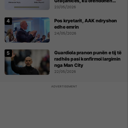
Graçanicës, ku ofendohen
krerë të Kishës Ortodokse
23/05/2026
Serbe
Pos kryetarit, AAK ndryshon
edhe emrin
24/05/2026
Guardiola pranon punën e tij të
radhës pasi konfirmoi largimin
nga Man City
22/05/2026