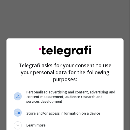
Telegrafi asks for your consent to use
your personal data for the following
Promo
Reklamo këtu
purposes:
A po don me rrnu n’deti?
Personalised advertising and content, advertising and
content measurement, audience research and
Kursimet mund t’ju sjellin një
services development
banesë
Banka Ekonomike
Store and/or access information on a device
Learn more
Plan B Creative rrit ndikimin e