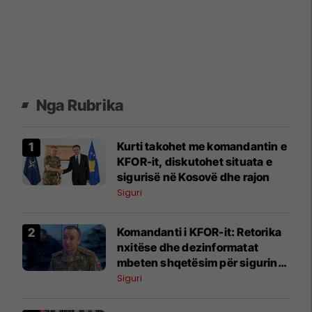
Nga Rubrika
Kurti takohet me komandantin e
KFOR-it, diskutohet situata e
sigurisë në Kosovë dhe rajon
Siguri
Komandanti i KFOR-it: Retorika
nxitëse dhe dezinformatat
mbeten shqetësim për sigurinë
në Kosovë
Siguri