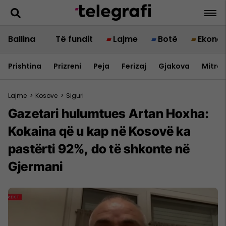
Ballina
Të fundit
Lajme
Botë
Ekono
Prishtina
Prizreni
Peja
Ferizaj
Gjakova
Mitrov
Lajme
>
Kosove
>
Siguri
Gazetari hulumtues Artan Hoxha:
Kokaina që u kap në Kosovë ka
pastërti 92%, do të shkonte në
Gjermani