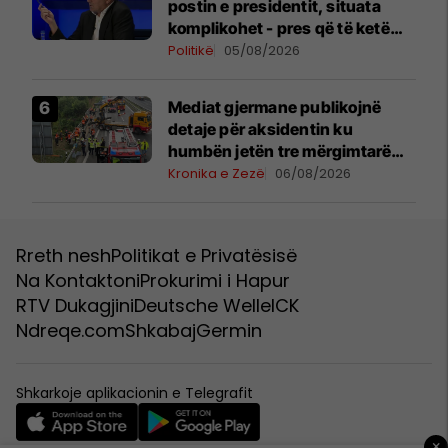
postin e presidentit, situata
komplikohet - pres që të ketë
lëshim
Politikë
05/08/2026
Mediat gjermane publikojnë
detaje për aksidentin ku
humbën jetën tre mërgimtarë
nga Komogllava e Ferizajt
Kronika e Zezë
06/08/2026
Rreth nesh
Politikat e Privatësisë
Na Kontaktoni
Prokurimi i Hapur
RTV Dukagjini
Deutsche Welle
ICK
Ndreqe.com
Shkabaj
Germin
Shkarkoje aplikacionin e Telegrafit
×