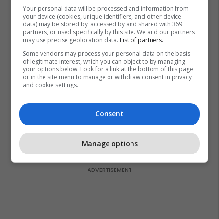
biznesit tuaj online
Your personal data will be processed and information from
Plan B
your device (cookies, unique identifiers, and other device
data) may be stored by, accessed by and shared with 369
partners, or used specifically by this site. We and our partners
may use precise geolocation data.
List of partners.
Po kërkoni mjek apo klinikë në
Some vendors may process your personal data on the basis
Kosovë? Njihuni me
of legitimate interest, which you can object to by managing
GjejeMjekun.com
your options below. Look for a link at the bottom of this page
GjejeMjekun
or in the site menu to manage or withdraw consent in privacy
and cookie settings.
Lokal 517m² me tarracë në shitje
Consent
te Rruga C – hapësirë e
favorshme për zhvillimin e
biznesit #15796
Pro Real Estate
Manage options