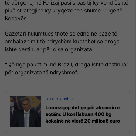
të dërgohej në Ferizaj pasi sipas tij ky vend është
pikë strategjike ky kryqëzohen shumë rrugë të
Kosovës.
Gazetari hulumtues thotë se edhe në baze të
ambalazhimit të ndryshëm kuptohet se droga
ishte destinuar për disa organizata.
“Që nga paketimi në Brazil, droga ishte destinuar
për organizata të ndryshme”.
Lumezi jep detaje për aksionin e
sotëm: U konfiskuan 400 kg
kokainë në vlerë 20 milionë euro