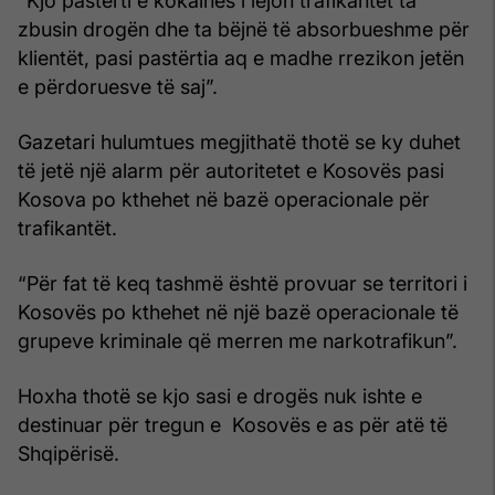
“Kjo pastërti e kokainës i lejon trafikantët ta
zbusin drogën dhe ta bëjnë të absorbueshme për
klientët, pasi pastërtia aq e madhe rrezikon jetën
e përdoruesve të saj”.
Gazetari hulumtues megjithatë thotë se ky duhet
të jetë një alarm për autoritetet e Kosovës pasi
Kosova po kthehet në bazë operacionale për
trafikantët.
“Për fat të keq tashmë është provuar se territori i
Kosovës po kthehet në një bazë operacionale të
grupeve kriminale që merren me narkotrafikun”.
Hoxha thotë se kjo sasi e drogës nuk ishte e
destinuar për tregun e Kosovës e as për atë të
Shqipërisë.