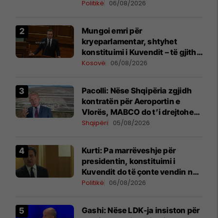
Hamzës
Politikë
06/08/2026
Mungoi emri për
kryeparlamentar, shtyhet
konstituimi i Kuvendit – të gjitha
detajet
Kosovë
06/08/2026
Pacolli: Nëse Shqipëria zgjidh
kontratën për Aeroportin e
Vlorës, MABCO do t’i drejtohet
arbitrazhit ndërkombëtar
Shqipëri
05/08/2026
Kurti: Pa marrëveshje për
presidentin, konstituimi i
Kuvendit do të çonte vendin në
zgjedhje të reja
Politikë
06/08/2026
Gashi: Nëse LDK-ja insiston për