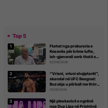
Top 5
Ftohet nga prokuroria e
Kosovës për krime lufte,
ish-gjenerali serb thotë se
dikush e tradhtoi në
02/08/2026
Beograd
“Vrisni, vrisni shqiptarët”,
skandal në UFC Beograd:
Buzukja u përball me thirrje
anti-shqiptare nga
01/08/2026
tribunat
Një pleskavicë e ngrënë
nga Dua Lipa në Prishtinë