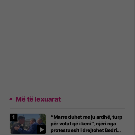
Më të lexuarat
“Marre duhet me ju ardhë, turp
për votat që i keni”, njëri nga
protestuesit i drejtohet Bedri