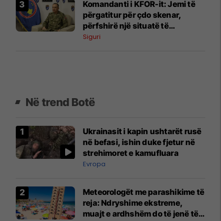
Komandanti i KFOR-it: Jemi të
përgatitur për çdo skenar,
përfshirë një situatë të
ngjashme me Banjskën
Siguri
Në trend Botë
Ukrainasit i kapin ushtarët rusë
në befasi, ishin duke fjetur në
strehimoret e kamufluara
Evropa
Meteorologët me parashikime të
reja: Ndryshime ekstreme,
muajt e ardhshëm do të jenë të