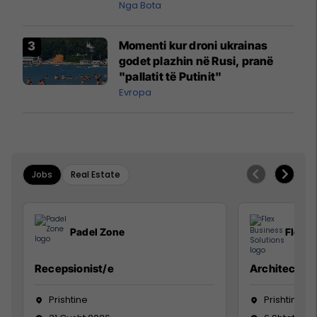
pazakontë
Nga Bota
Momenti kur droni ukrainas
godet plazhin në Rusi, pranë
"pallatit të Putinit"
Evropa
Jobs
Real Estate
Padel Zone
Flex B
Recepsionist/e
Architect
Prishtine
Prishtinë