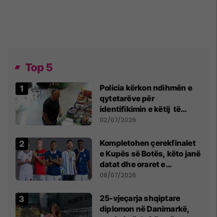
Top 5
Policia kërkon ndihmën e
qytetarëve për
identifikimin e këtij të
dyshuari
02/07/2026
Kompletohen çerekfinalet
e Kupës së Botës, këto janë
datat dhe oraret e
ndeshjeve
08/07/2026
25-vjeçarja shqiptare
diplomon në Danimarkë,