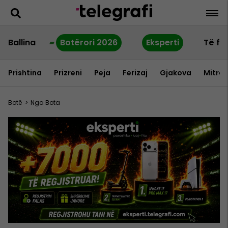
Ballina
Botërori 2026
Eksperti
Të fu
Prishtina
Prizreni
Peja
Ferizaj
Gjakova
Mitrov
Botë
>
Nga Bota