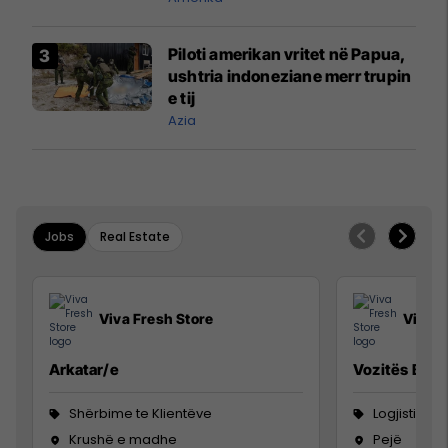
Piloti amerikan vritet në Papua,
ushtria indoneziane merr trupin
e tij
Azia
Jobs
Real Estate
Viva Fresh Store
Viva F
Arkatar/e
Vozitës B
Shërbime te Klientëve
Logjistikë
Krushë e madhe
Pejë