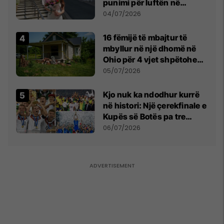
punimi për luftën në
Kosovë vlerësohet me
04/07/2026
notën më të lartë
16 fëmijë të mbajtur të
mbyllur në një dhomë në
Ohio për 4 vjet shpëtohen -
tani ata i pret një sfidë e
05/07/2026
madhe
Kjo nuk ka ndodhur kurrë
në histori: Një çerekfinale e
Kupës së Botës pa tre
vendet legjendare të
06/07/2026
futbollit