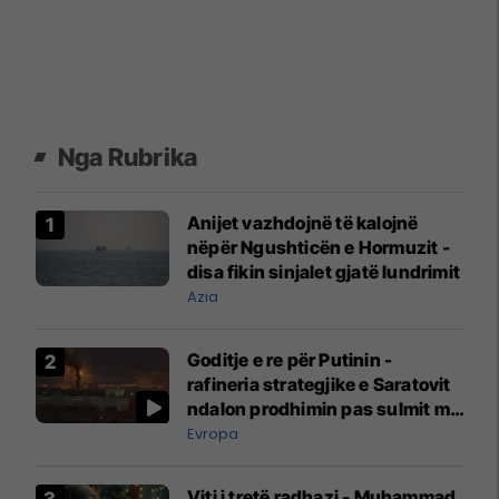
Nga Rubrika
Anijet vazhdojnë të kalojnë
nëpër Ngushticën e Hormuzit -
disa fikin sinjalet gjatë lundrimit
Azia
Goditje e re për Putinin -
rafineria strategjike e Saratovit
ndalon prodhimin pas sulmit me
dronë
Evropa
Viti i tretë radhazi - Muhammad,