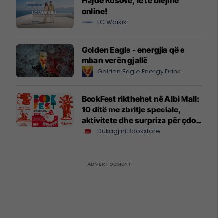
Hajde Kosovë, le të blejmë
online!
LC Waikiki
Golden Eagle - energjia që e
mban verën gjallë
Golden Eagle Energy Drink
BookFest rikthehet në Albi Mall:
10 ditë me zbritje speciale,
aktivitete dhe surpriza për çdo
lexues
Dukagjini Bookstore