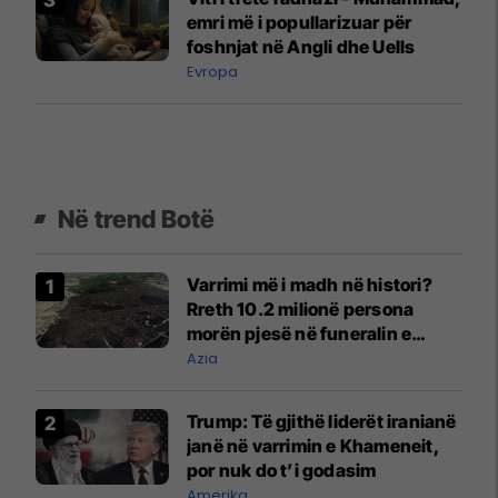
emri më i popullarizuar për
foshnjat në Angli dhe Uells
Evropa
Në trend Botë
Varrimi më i madh në histori?
Rreth 10.2 milionë persona
morën pjesë në funeralin e
liderit të Iranit në 1989
Azia
Trump: Të gjithë liderët iranianë
janë në varrimin e Khameneit,
por nuk do t’i godasim
Amerika