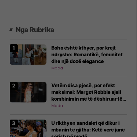
Nga Rubrika
Boho është kthyer, por krejt
ndryshe: Romantikë, feminitet
dhe një dozë elegance
Moda
Vetëm disa pjesë, por efekt
maksimal: Margot Robbie sjell
kombinimin më të dëshiruar të
verës
Moda
U rikthyen sandalet që dikur i
mbanin të gjitha: Këtë verë janë
sërish në modë