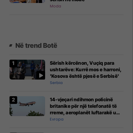
Moda
Në trend Botë
Sërish kërcënon, Vuçiq para
ushtarëve: Kurrë mos e harroni,
'Kosova është pjesë e Serbisë'
Serbia
14-vjeçari ndihmon policinë
britanike për një telefonatë të
rreme, aeroplanët luftarakë u
ngritën në ajër për të
Evropa
interceptuar fluturaken e Qatar
Airways që po shkonte drejt