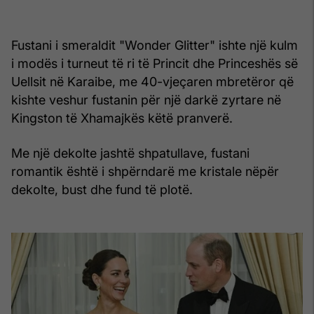
Fustani i smeraldit "Wonder Glitter" ishte një kulm
i modës i turneut të ri të Princit dhe Princeshës së
Uellsit në Karaibe, me 40-vjeçaren mbretëror që
kishte veshur fustanin për një darkë zyrtare në
Kingston të Xhamajkës këtë pranverë.
Me një dekolte jashtë shpatullave, fustani
romantik është i shpërndarë me kristale nëpër
dekolte, bust dhe fund të plotë.