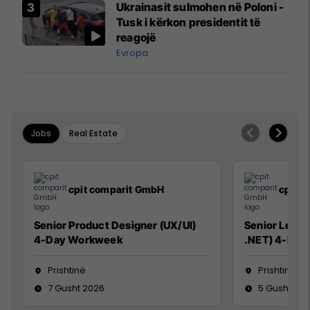
Ukrainasit sulmohen në Poloni -
Mançesterit
Tusk i kërkon presidentit të
reagojë
Evropa
Jobs
Real Estate
cpit comparit GmbH
cpit 
Senior Product Designer (UX/UI)
Senior Lead 
4-Day Workweek
.NET) 4-Day
Prishtinë
Prishtinë
7 Gusht 2026
5 Gusht 20