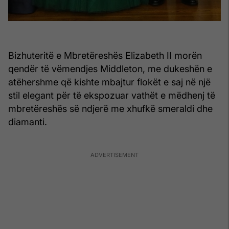
Bizhuteritë e Mbretëreshës Elizabeth II morën
qendër të vëmendjes Middleton, me dukeshën e
atëhershme që kishte mbajtur flokët e saj në një
stil elegant për të ekspozuar vathët e mëdhenj të
mbretëreshës së ndjerë me xhufkë smeraldi dhe
diamanti.