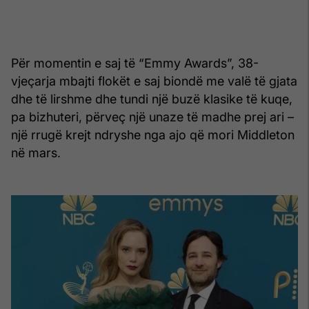
Për momentin e saj të “Emmy Awards”, 38-
vjeçarja mbajti flokët e saj biondë me valë të gjata
dhe të lirshme dhe tundi një buzë klasike të kuqe,
pa bizhuteri, përveç një unaze të madhe prej ari –
një rrugë krejt ndryshe nga ajo që mori Middleton
në mars.