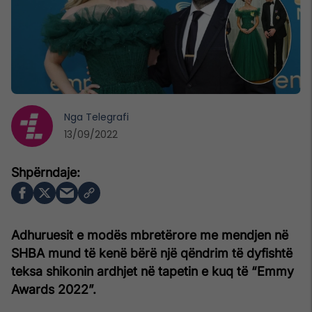
Nga
Telegrafi
13/09/2022
Adhuruesit e modës mbretërore me mendjen në
SHBA mund të kenë bërë një qëndrim të dyfishtë
teksa shikonin ardhjet në tapetin e kuq të “Emmy
Awards 2022”.