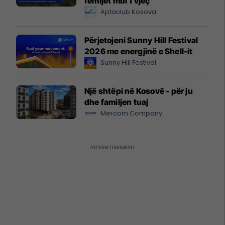
fëmijët mbi 1 vjeç
Aptaclub Kosova
Përjetojeni Sunny Hill Festival
2026 me energjinë e Shell-it
Sunny Hill Festival
Një shtëpi në Kosovë - për ju
dhe familjen tuaj
Mercom Company