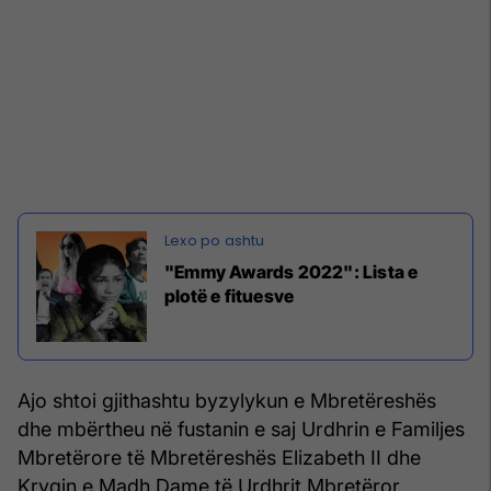
"Emmy Awards 2022": Lista e
plotë e fituesve
Ajo shtoi gjithashtu byzylykun e Mbretëreshës
dhe mbërtheu në fustanin e saj Urdhrin e Familjes
Mbretërore të Mbretëreshës Elizabeth II dhe
Kryqin e Madh Dame të Urdhrit Mbretëror