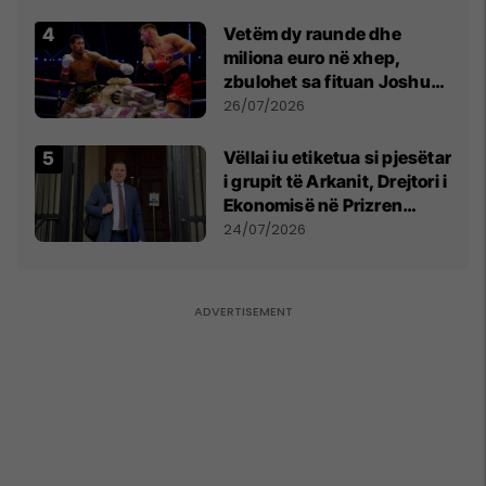
Vetëm dy raunde dhe
miliona euro në xhep,
zbulohet sa fituan Joshua
e Prenga
26/07/2026
Vëllai iu etiketua si pjesëtar
i grupit të Arkanit, Drejtori i
Ekonomisë në Prizren
mohon pretendimet
24/07/2026