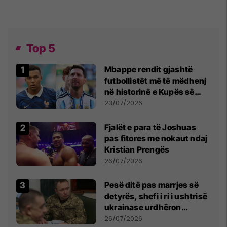
Top 5
Mbappe rendit gjashtë
futbollistët më të mëdhenj
në historinë e Kupës së
Botës, Messi mbetet i dyti
23/07/2026
Fjalët e para të Joshuas
pas fitores me nokaut ndaj
Kristian Prengës
26/07/2026
Pesë ditë pas marrjes së
detyrës, shefi i ri i ushtrisë
ukrainase urdhëron
kontroll të madh
26/07/2026