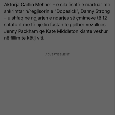
Aktorja Caitlin Mehner – e cila është e martuar me
shkrimtarin/regjisorin e “Dopesick”, Danny Strong
– u shfaq në ngjarjen e ndarjes së çmimeve të 12
shtatorit me të njëjtin fustan të gjelbër vezullues
Jenny Packham që Kate Middleton kishte veshur
në fillim të këtij viti.