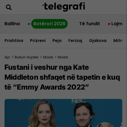
Ballina
Botërori 2026
Të fundit
Lajme
Prishtina
Prizreni
Peja
Ferizaj
Gjakova
Mitrov
Ajo
>
Bukuri-kujdes
>
Mode
>
Moda
Fustani i veshur nga Kate
Middleton shfaqet në tapetin e kuq
të “Emmy Awards 2022”