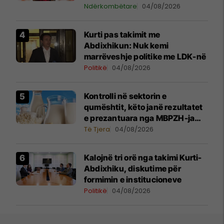
Ndërkombëtare
04/08/2026
Kurti pas takimit me
Abdixhikun: Nuk kemi
marrëveshje politike me LDK-në
Politikë
04/08/2026
Kontrolli në sektorin e
qumështit, këto janë rezultatet
e prezantuara nga MBPZH-ja
dhe AUV
Të Tjera
04/08/2026
Kalojnë tri orë nga takimi Kurti-
Abdixhiku, diskutime për
formimin e institucioneve
Politikë
04/08/2026