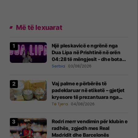
Më të lexuarat
Një pleskavicë e ngrënë nga
Dua Lipa në Prishtinë në orën
04:28 të mëngjesit - dhe bota
digjitale serbe shpall gjendjen e
Serbia
03/08/2026
luftës
Vaj palme e përbërës të
padeklaruar në etiketë – gjetjet
kryesore të prezantuara nga
AUV-i pas kontrollit në sektorin
Të Tjera
04/08/2026
e qumështit
Rodri merr vendimin për klubin e
radhës, zgjedh mes Real
Madridit dhe Barcelonës