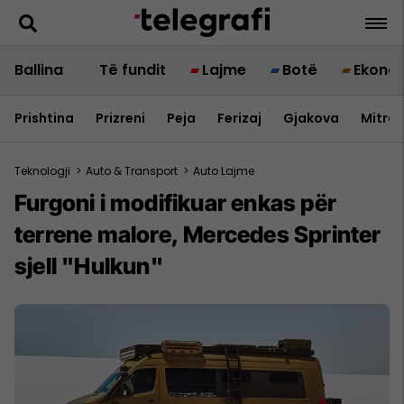
Ballina
Të fundit
Lajme
Botë
Ekono
Prishtina
Prizreni
Peja
Ferizaj
Gjakova
Mitrov
Teknologji
>
Auto & Transport
>
Auto Lajme
Furgoni i modifikuar enkas për
terrene malore, Mercedes Sprinter
sjell "Hulkun"