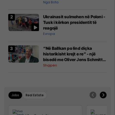
pazakontë
Nga Bota
Ukrainasit sulmohen në Poloni -
Tusk i kërkon presidentit të
reagojë
Evropa
“Në Ballkan po lind diçka
historikisht krejt e re” - një
bisedë me Oliver Jens Schmitt
mbi protestat në Shqipëri dhe të
Shqipëri
kaluarën e rajonit
Jobs
Real Estate