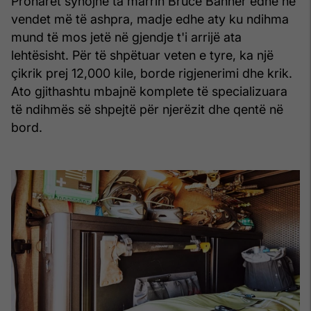
Pronarët synojnë ta marrin Bruce Banner edhe në
vendet më të ashpra, madje edhe aty ku ndihma
mund të mos jetë në gjendje t'i arrijë ata
lehtësisht. Për të shpëtuar veten e tyre, ka një
çikrik prej 12,000 kile, borde rigjenerimi dhe krik.
Ato gjithashtu mbajnë komplete të specializuara
të ndihmës së shpejtë për njerëzit dhe qentë në
bord.