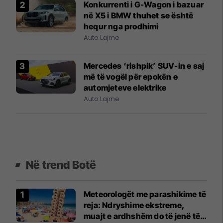
Konkurrenti i G-Wagon i bazuar
në X5 i BMW thuhet se është
hequr nga prodhimi
Auto Lajme
Mercedes ‘rishpik’ SUV-in e saj
më të vogël për epokën e
automjeteve elektrike
Auto Lajme
Në trend Botë
Meteorologët me parashikime të
reja: Ndryshime ekstreme,
muajt e ardhshëm do të jenë të