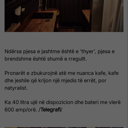
Ndërsa pjesa e jashtme është e 'thyer', pjesa e
brendshme është shumë e rregullt.
Pronarët e zbukurojnë atë me nuanca kafe, kafe
dhe jeshile që krijon një mjedis të errët, por
natyralist.
Ka 40 litra ujë në dispozicion dhe bateri me vlerë
600 amp/orë. /
Telegrafi
/