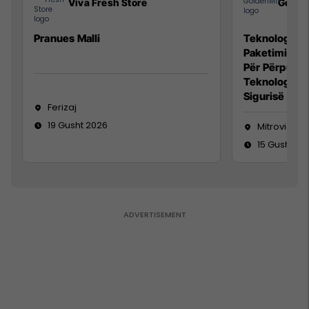
Viva Fresh Store
Golde
Pranues Malli
Teknolog/e p
Paketimin e 
Për Përpunim
Teknolog/e 
Sigurisë së 
Ferizaj
19 Gusht 2026
Mitrovicë
15 Gusht 20