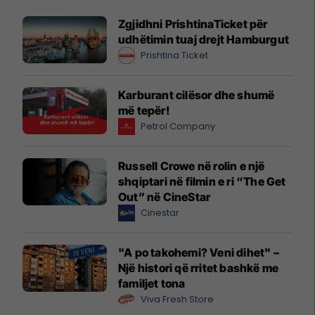
Zgjidhni PrishtinaTicket për
udhëtimin tuaj drejt Hamburgut
Prishtina Ticket
Karburant cilësor dhe shumë
më tepër!
Petrol Company
Russell Crowe në rolin e një
shqiptari në filmin e ri “The Get
Out” në CineStar
Cinestar
"A po takohemi? Veni dihet" –
Një histori që rritet bashkë me
familjet tona
Viva Fresh Store