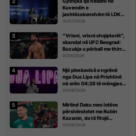
Gjithçka që ndodhi në
Kuvendin e
jashtëzakonshëm të LDK-
së
30/07/2026
“Vrisni, vrisni shqiptarët”,
skandal në UFC Beograd:
Buzukja u përball me thirrje
anti-shqiptare nga
01/08/2026
tribunat
Një pleskavicë e ngrënë
nga Dua Lipa në Prishtinë
në orën 04:28 të mëngjesit
- dhe bota digjitale serbe
03/08/2026
shpall gjendjen e luftës
Mirlind Daku mes lotëve
përshëndetet me Rubin
Kazanin, do të fitojë
miliona te Spartak Moska
02/08/2026