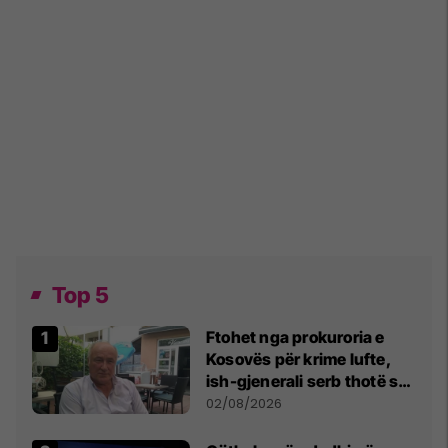
Top 5
Ftohet nga prokuroria e
Kosovës për krime lufte,
ish-gjenerali serb thotë se
dikush e tradhtoi në
02/08/2026
Beograd