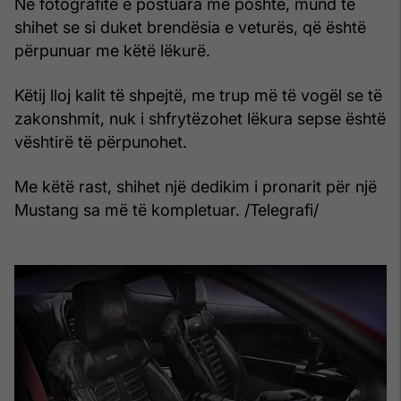
Në fotografitë e postuara më poshtë, mund të
shihet se si duket brendësia e veturës, që është
përpunuar me këtë lëkurë.
Këtij lloj kalit të shpejtë, me trup më të vogël se të
zakonshmit, nuk i shfrytëzohet lëkura sepse është
vështirë të përpunohet.
Me këtë rast, shihet një dedikim i pronarit për një
Mustang sa më të kompletuar. /Telegrafi/