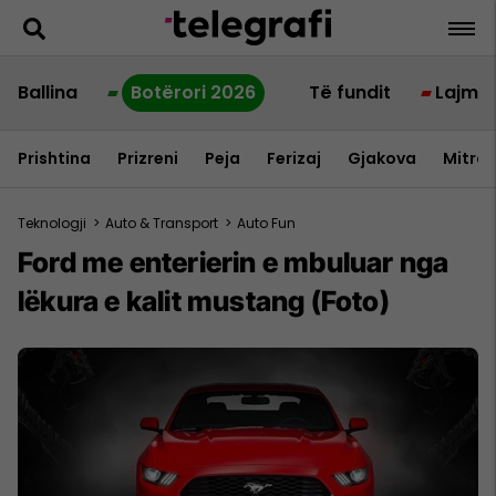
Ballina
Botërori 2026
Të fundit
Lajme
Prishtina
Prizreni
Peja
Ferizaj
Gjakova
Mitrov
Teknologji
>
Auto & Transport
>
Auto Fun
Ford me enterierin e mbuluar nga
lëkura e kalit mustang (Foto)