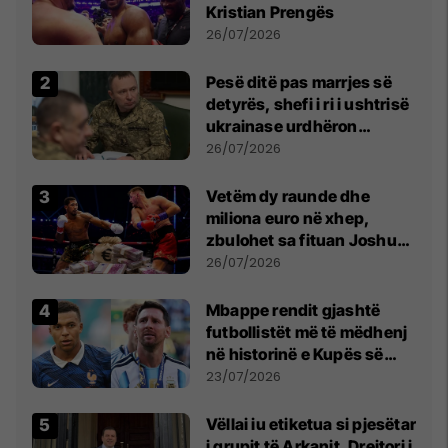
Kristian Prengës
26/07/2026
Pesë ditë pas marrjes së
detyrës, shefi i ri i ushtrisë
ukrainase urdhëron
kontroll të madh
26/07/2026
Vetëm dy raunde dhe
miliona euro në xhep,
zbulohet sa fituan Joshua
e Prenga
26/07/2026
Mbappe rendit gjashtë
futbollistët më të mëdhenj
në historinë e Kupës së
Botës, Messi mbetet i dyti
23/07/2026
Vëllai iu etiketua si pjesëtar
i grupit të Arkanit, Drejtori i