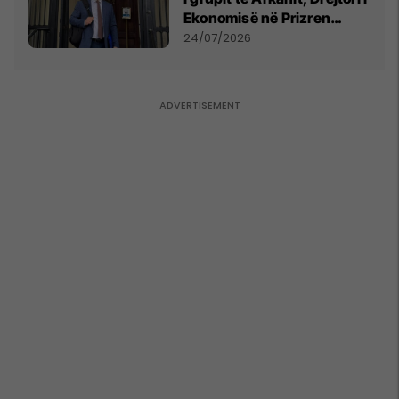
Ekonomisë në Prizren
mohon pretendimet
24/07/2026