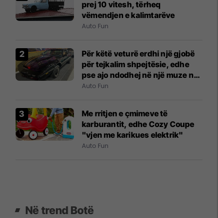
prej 10 vitesh, tërheq
vëmendjen e kalimtarëve
Auto Fun
Për këtë veturë erdhi një gjobë
për tejkalim shpejtësie, edhe
pse ajo ndodhej në një muze në
New York City
Auto Fun
Me rritjen e çmimeve të
karburantit, edhe Cozy Coupe
"vjen me karikues elektrik"
Auto Fun
Në trend Botë