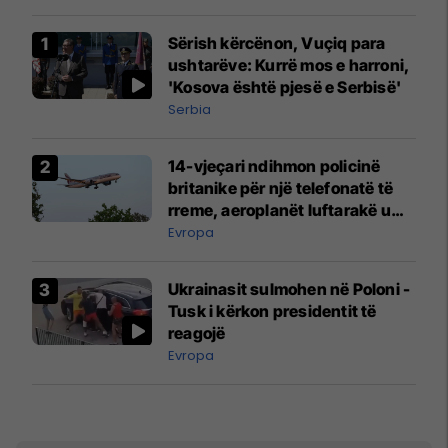
Sërish kërcënon, Vuçiq para
ushtarëve: Kurrë mos e harroni,
'Kosova është pjesë e Serbisë'
Serbia
14-vjeçari ndihmon policinë
britanike për një telefonatë të
rreme, aeroplanët luftarakë u
ngritën në ajër për të
Evropa
interceptuar fluturaken e Qatar
Airways që po shkonte drejt
Ukrainasit sulmohen në Poloni -
Mançesterit
Tusk i kërkon presidentit të
reagojë
Evropa