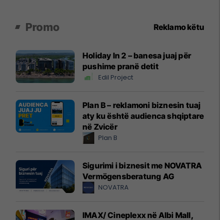
Promo
Reklamo këtu
Holiday In 2 – banesa juaj për
pushime pranë detit
Edil Project
Plan B – reklamoni biznesin tuaj
aty ku është audienca shqiptare
në Zvicër
Plan B
Sigurimi i biznesit me NOVATRA
Vermögensberatung AG
NOVATRA
IMAX/ Cineplexx në Albi Mall,