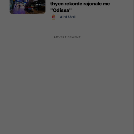
thyen rekorde rajonale me
"Odisea"
Albi Mall